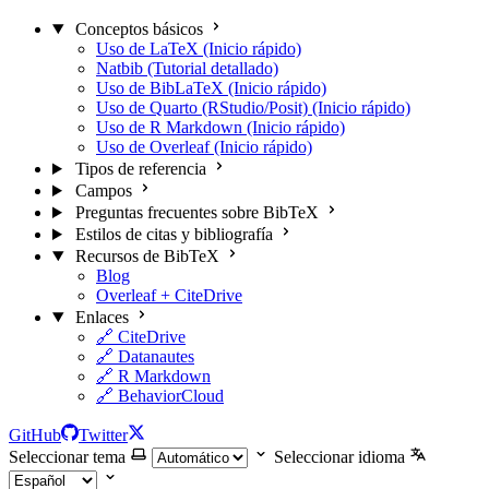
Conceptos básicos
Uso de LaTeX (Inicio rápido)
Natbib (Tutorial detallado)
Uso de BibLaTeX (Inicio rápido)
Uso de Quarto (RStudio/Posit) (Inicio rápido)
Uso de R Markdown (Inicio rápido)
Uso de Overleaf (Inicio rápido)
Tipos de referencia
Campos
Preguntas frecuentes sobre BibTeX
Estilos de citas y bibliografía
Recursos de BibTeX
Blog
Overleaf + CiteDrive
Enlaces
🔗 CiteDrive
🔗 Datanautes
🔗 R Markdown
🔗 BehaviorCloud
GitHub
Twitter
Seleccionar tema
Seleccionar idioma