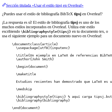
Sección titulada «Usar el estilo tipsj en Overleaf»
¿Puedes usar el estilo de bibliografía BibTeX
tipsj
en Overleaf?
¡La respuesta es sí! El estilo de bibliografía
tipsj
es uno de los
muchos estilos incorporados en Overleaf. Utiliza este estilo
escribiendo
en tu documento tex, o
\bibliographystyle{tipsj}
usa el siguiente ejemplo para un documento nuevo en Overleaf:
\documentclass
{
article
}
\usepackage
[
utf8
]{
inputenc
}
\title
{Un ejemplo en LaTeX de referencias BibTeX
\author
{John Smith}
\begin
{
document
}
\maketitle
Estudios recientes han demostrado que LaTeX es u
\medskip
\bibliographystyle
{tipsj} 
% aquí carga tipsj.bst
\bibliography
{bibliography}
\end
{
document
}