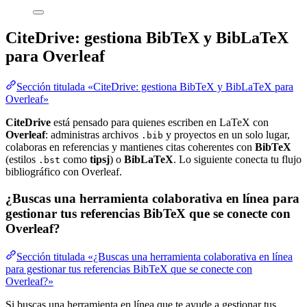
CiteDrive: gestiona BibTeX y BibLaTeX
para Overleaf
Sección titulada «CiteDrive: gestiona BibTeX y BibLaTeX para
Overleaf»
CiteDrive
está pensado para quienes escriben en LaTeX con
Overleaf
: administras archivos
y proyectos en un solo lugar,
.bib
colaboras en referencias y mantienes citas coherentes con
BibTeX
(estilos
como
tipsj
) o
BibLaTeX
. Lo siguiente conecta tu flujo
.bst
bibliográfico con Overleaf.
¿Buscas una herramienta colaborativa en línea para
gestionar tus referencias BibTeX que se conecte con
Overleaf?
Sección titulada «¿Buscas una herramienta colaborativa en línea
para gestionar tus referencias BibTeX que se conecte con
Overleaf?»
Si buscas una herramienta en línea que te ayude a gestionar tus