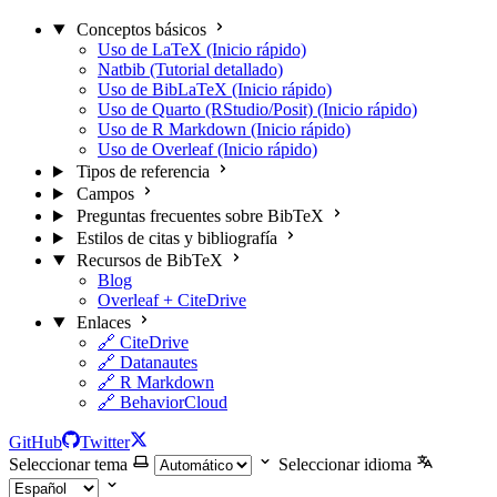
Conceptos básicos
Uso de LaTeX (Inicio rápido)
Natbib (Tutorial detallado)
Uso de BibLaTeX (Inicio rápido)
Uso de Quarto (RStudio/Posit) (Inicio rápido)
Uso de R Markdown (Inicio rápido)
Uso de Overleaf (Inicio rápido)
Tipos de referencia
Campos
Preguntas frecuentes sobre BibTeX
Estilos de citas y bibliografía
Recursos de BibTeX
Blog
Overleaf + CiteDrive
Enlaces
🔗 CiteDrive
🔗 Datanautes
🔗 R Markdown
🔗 BehaviorCloud
GitHub
Twitter
Seleccionar tema
Seleccionar idioma