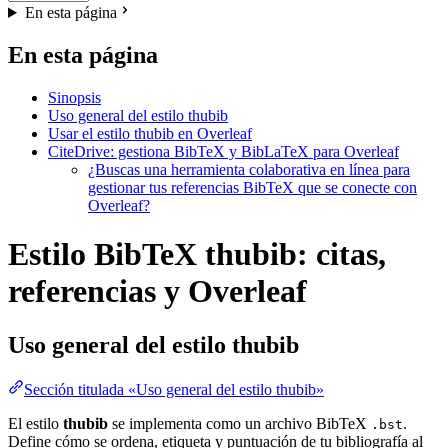
En esta página
En esta página
Sinopsis
Uso general del estilo thubib
Usar el estilo thubib en Overleaf
CiteDrive: gestiona BibTeX y BibLaTeX para Overleaf
¿Buscas una herramienta colaborativa en línea para
gestionar tus referencias BibTeX que se conecte con
Overleaf?
Estilo BibTeX thubib: citas,
referencias y Overleaf
Uso general del estilo
thubib
Sección titulada «Uso general del estilo thubib»
El estilo
thubib
se implementa como un archivo BibTeX
.
.bst
Define cómo se ordena, etiqueta y puntuación de tu bibliografía al