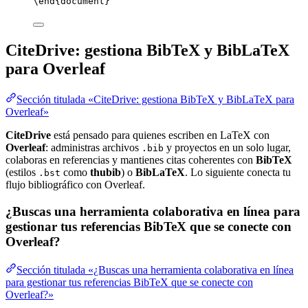
\end
{
document
}
CiteDrive: gestiona BibTeX y BibLaTeX
para Overleaf
Sección titulada «CiteDrive: gestiona BibTeX y BibLaTeX para
Overleaf»
CiteDrive
está pensado para quienes escriben en LaTeX con
Overleaf
: administras archivos
y proyectos en un solo lugar,
.bib
colaboras en referencias y mantienes citas coherentes con
BibTeX
(estilos
como
thubib
) o
BibLaTeX
. Lo siguiente conecta tu
.bst
flujo bibliográfico con Overleaf.
¿Buscas una herramienta colaborativa en línea para
gestionar tus referencias BibTeX que se conecte con
Overleaf?
Sección titulada «¿Buscas una herramienta colaborativa en línea
para gestionar tus referencias BibTeX que se conecte con
Overleaf?»