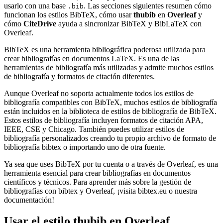
usarlo con una base
. Las secciones siguientes resumen cómo
.bib
funcionan los estilos BibTeX, cómo usar
thubib
en
Overleaf
y
cómo
CiteDrive
ayuda a sincronizar BibTeX y BibLaTeX con
Overleaf.
BibTeX es una herramienta bibliográfica poderosa utilizada para
crear bibliografías en documentos LaTeX. Es una de las
herramientas de bibliografía más utilizadas y admite muchos estilos
de bibliografía y formatos de citación diferentes.
Aunque Overleaf no soporta actualmente todos los estilos de
bibliografía compatibles con BibTeX, muchos estilos de bibliografía
están incluidos en la biblioteca de estilos de bibliografía de BibTeX.
Estos estilos de bibliografía incluyen formatos de citación APA,
IEEE, CSE y Chicago. También puedes utilizar estilos de
bibliografía personalizados creando tu propio archivo de formato de
bibliografía bibtex o importando uno de otra fuente.
Ya sea que uses BibTeX por tu cuenta o a través de Overleaf, es una
herramienta esencial para crear bibliografías en documentos
científicos y técnicos. Para aprender más sobre la gestión de
bibliografías con bibtex y Overleaf, ¡visita bibtex.eu o nuestra
documentación!
Usar el estilo
thubib
en Overleaf