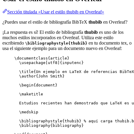
Sección titulada «Usar el estilo thubib en Overleaf»
¿Puedes usar el estilo de bibliografía BibTeX
thubib
en Overleaf?
¡La respuesta es sí! El estilo de bibliografía
thubib
es uno de los
muchos estilos incorporados en Overleaf. Utiliza este estilo
escribiendo
en tu documento tex, o
\bibliographystyle{thubib}
usa el siguiente ejemplo para un documento nuevo en Overleaf:
\documentclass
{
article
}
\usepackage
[
utf8
]{
inputenc
}
\title
{Un ejemplo en LaTeX de referencias BibTeX
\author
{John Smith}
\begin
{
document
}
\maketitle
Estudios recientes han demostrado que LaTeX es u
\medskip
\bibliographystyle
{thubib} 
% aquí carga thubib.b
\bibliography
{bibliography}