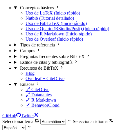
Conceptos básicos
Uso de LaTeX (Inicio rápido)
Natbib (Tutorial detallado)
Uso de BibLaTeX (Inicio rápido)
Uso de Quarto (RStudio/Posit) (Inicio rápido)
Uso de R Markdown (Inicio rápido)
Uso de Overleaf (Inicio rápido)
Tipos de referencia
Campos
Preguntas frecuentes sobre BibTeX
Estilos de citas y bibliografía
Recursos de BibTeX
Blog
Overleaf + CiteDrive
Enlaces
🔗 CiteDrive
🔗 Datanautes
🔗 R Markdown
🔗 BehaviorCloud
GitHub
Twitter
Seleccionar tema
Seleccionar idioma