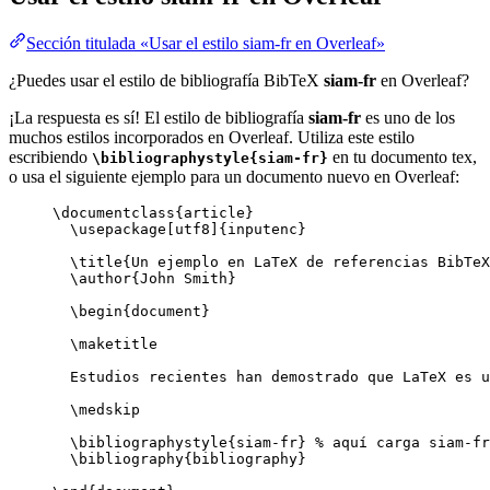
Sección titulada «Usar el estilo siam-fr en Overleaf»
¿Puedes usar el estilo de bibliografía BibTeX
siam-fr
en Overleaf?
¡La respuesta es sí! El estilo de bibliografía
siam-fr
es uno de los
muchos estilos incorporados en Overleaf. Utiliza este estilo
escribiendo
en tu documento tex,
\bibliographystyle{siam-fr}
o usa el siguiente ejemplo para un documento nuevo en Overleaf:
\documentclass
{
article
}
\usepackage
[
utf8
]{
inputenc
}
\title
{Un ejemplo en LaTeX de referencias BibTeX
\author
{John Smith}
\begin
{
document
}
\maketitle
Estudios recientes han demostrado que LaTeX es u
\medskip
\bibliographystyle
{siam-fr} 
% aquí carga siam-fr
\bibliography
{bibliography}