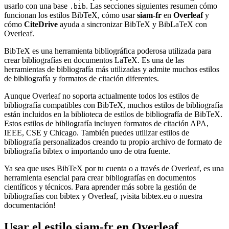
usarlo con una base
. Las secciones siguientes resumen cómo
.bib
funcionan los estilos BibTeX, cómo usar
siam-fr
en
Overleaf
y
cómo
CiteDrive
ayuda a sincronizar BibTeX y BibLaTeX con
Overleaf.
BibTeX es una herramienta bibliográfica poderosa utilizada para
crear bibliografías en documentos LaTeX. Es una de las
herramientas de bibliografía más utilizadas y admite muchos estilos
de bibliografía y formatos de citación diferentes.
Aunque Overleaf no soporta actualmente todos los estilos de
bibliografía compatibles con BibTeX, muchos estilos de bibliografía
están incluidos en la biblioteca de estilos de bibliografía de BibTeX.
Estos estilos de bibliografía incluyen formatos de citación APA,
IEEE, CSE y Chicago. También puedes utilizar estilos de
bibliografía personalizados creando tu propio archivo de formato de
bibliografía bibtex o importando uno de otra fuente.
Ya sea que uses BibTeX por tu cuenta o a través de Overleaf, es una
herramienta esencial para crear bibliografías en documentos
científicos y técnicos. Para aprender más sobre la gestión de
bibliografías con bibtex y Overleaf, ¡visita bibtex.eu o nuestra
documentación!
Usar el estilo
siam-fr
en Overleaf