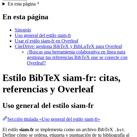
En esta página
En esta página
Sinopsis
Uso general del estilo siam-fr
Usar el estilo siam-fr en Overleaf
CiteDrive: gestiona BibTeX y BibLaTeX para Overleaf
¿Buscas una herramienta colaborativa en línea para
gestionar tus referencias BibTeX que se conecte con
Overleaf?
Estilo BibTeX siam-fr: citas,
referencias y Overleaf
Uso general del estilo
siam-fr
Sección titulada «Uso general del estilo siam-fr»
El estilo
siam-fr
se implementa como un archivo BibTeX
.
.bst
Define cómo se ordena, etiqueta y puntuación de tu bibliografía al