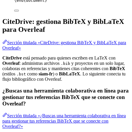
\end
{
document
}
CiteDrive: gestiona BibTeX y BibLaTeX
para Overleaf
Sección titulada «CiteDrive: gestiona BibTeX y BibLaTeX para
Overleaf»
CiteDrive
está pensado para quienes escriben en LaTeX con
Overleaf
: administras archivos
y proyectos en un solo lugar,
.bib
colaboras en referencias y mantienes citas coherentes con
BibTeX
(estilos
como
siam-fr
) o
BibLaTeX
. Lo siguiente conecta tu
.bst
flujo bibliográfico con Overleaf.
¿Buscas una herramienta colaborativa en línea para
gestionar tus referencias BibTeX que se conecte con
Overleaf?
Sección titulada «¿Buscas una herramienta colaborativa en línea
para gestionar tus referencias BibTeX que se conecte con
Overleaf?»