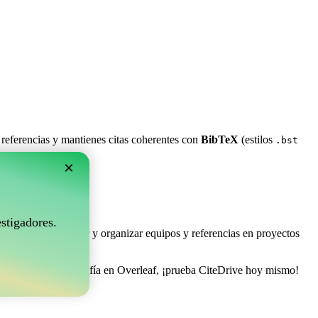
 referencias y mantienes citas coherentes con
BibTeX
(estilos
.bst
×
rleaf?
stigadores.
e permite coleccionar y organizar equipos y referencias en proyectos
 gestionar tu bibliografía en Overleaf, ¡prueba CiteDrive hoy mismo!