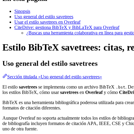
Sinopsis
Uso general del estilo savetrees
Usar el estilo savetrees en Overleaf
CiteDrive: gestiona BibTeX y BibLaTeX para Overleaf
¿Buscas una herramienta colaborativa en línea para gest
Estilo BibTeX savetrees: citas, r
Uso general del estilo
savetrees
Sección titulada «Uso general del estilo savetrees»
El estilo
savetrees
se implementa como un archivo BibTeX
. De
.bst
los estilos BibTeX, cómo usar
savetrees
en
Overleaf
y cómo
CiteDr
BibTeX es una herramienta bibliográfica poderosa utilizada para crear
formatos de citación diferentes.
Aunque Overleaf no soporta actualmente todos los estilos de bibliograf
de bibliografía incluyen formatos de citación APA, IEEE, CSE y Chica
uno de otra fuente.