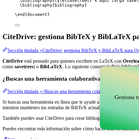
\bibliographystyle
{savetrees} 
% aquí carga savet
\bibliography
{bibliography}
\end
{
document
}
CiteDrive: gestiona BibTeX y BibLaTeX p
Sección titulada «CiteDrive: gestiona BibTeX y BibLaTeX para Ov
CiteDrive
está pensado para quienes escriben en LaTeX con
Overlea
como
savetrees
) o
BibLaTeX
. Lo siguiente conecta tu flujo bibliogr
¿Buscas una herramienta colaborativa en línea para g
Sección titulada «¿Buscas una herramienta colaborativa en línea pa
Gestiona t
Si buscas una herramienta en línea que te ayude a gestionar tus refere
mientras mantienes tus entradas de BibTeX actualizadas en tu proyect
También puedes usar CiteDrive para crear bibliografías y citas en vari
Puedes encontrar más información sobre cómo hacer esto en nuestra 