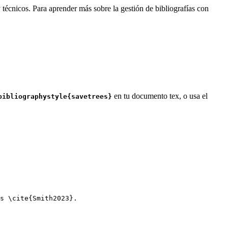
 técnicos. Para aprender más sobre la gestión de bibliografías con
en tu documento tex, o usa el
bibliographystyle{savetrees}
s 
\cite
{
Smith2023
}.