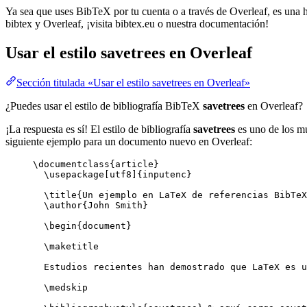
Ya sea que uses BibTeX por tu cuenta o a través de Overleaf, es una he
bibtex y Overleaf, ¡visita bibtex.eu o nuestra documentación!
Usar el estilo
savetrees
en Overleaf
Sección titulada «Usar el estilo savetrees en Overleaf»
¿Puedes usar el estilo de bibliografía BibTeX
savetrees
en Overleaf?
¡La respuesta es sí! El estilo de bibliografía
savetrees
es uno de los mu
siguiente ejemplo para un documento nuevo en Overleaf:
\documentclass
{
article
}
\usepackage
[
utf8
]{
inputenc
}
\title
{Un ejemplo en LaTeX de referencias BibTeX
\author
{John Smith}
\begin
{
document
}
\maketitle
Estudios recientes han demostrado que LaTeX es u
\medskip