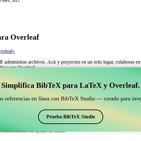
rees.bst
ara Overleaf
erleaf»
f
: administras archivos
y proyectos en un solo lugar, colaboras en
.bib
áfico con Overleaf.
estionar tus referencias BibTeX que se conecte con Ove
Simplifica BibTeX para LaTeX y Overleaf.
ra gestionar tus referencias BibTeX que se conecte con Overleaf?»
us referencias en línea con BibTeX Studio — creado para inve
ncias, citas y bibliografía en Overleaf, ¡CiteDrive puede ser perfecta! T
o de Overleaf.
Prueba BibTeX Studio
os estilos, incluyendo savetrees. Así que si buscas una manera fácil de
documentación de ayuda en línea.