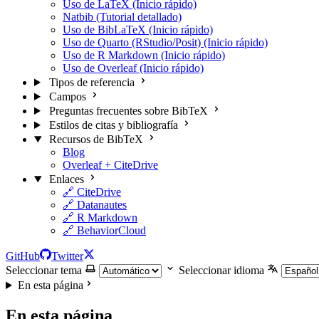
Uso de LaTeX (Inicio rápido)
Natbib (Tutorial detallado)
Uso de BibLaTeX (Inicio rápido)
Uso de Quarto (RStudio/Posit) (Inicio rápido)
Uso de R Markdown (Inicio rápido)
Uso de Overleaf (Inicio rápido)
Tipos de referencia
Campos
Preguntas frecuentes sobre BibTeX
Estilos de citas y bibliografía
Recursos de BibTeX
Blog
Overleaf + CiteDrive
Enlaces
🔗 CiteDrive
🔗 Datanautes
🔗 R Markdown
🔗 BehaviorCloud
GitHub
Twitter
Seleccionar tema
Seleccionar idioma
En esta página
En esta página