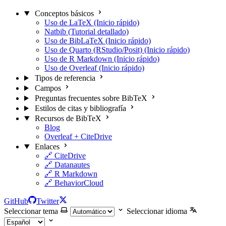
Conceptos básicos
Uso de LaTeX (Inicio rápido)
Natbib (Tutorial detallado)
Uso de BibLaTeX (Inicio rápido)
Uso de Quarto (RStudio/Posit) (Inicio rápido)
Uso de R Markdown (Inicio rápido)
Uso de Overleaf (Inicio rápido)
Tipos de referencia
Campos
Preguntas frecuentes sobre BibTeX
Estilos de citas y bibliografía
Recursos de BibTeX
Blog
Overleaf + CiteDrive
Enlaces
🔗 CiteDrive
🔗 Datanautes
🔗 R Markdown
🔗 BehaviorCloud
GitHub
Twitter
Seleccionar tema
Seleccionar idioma