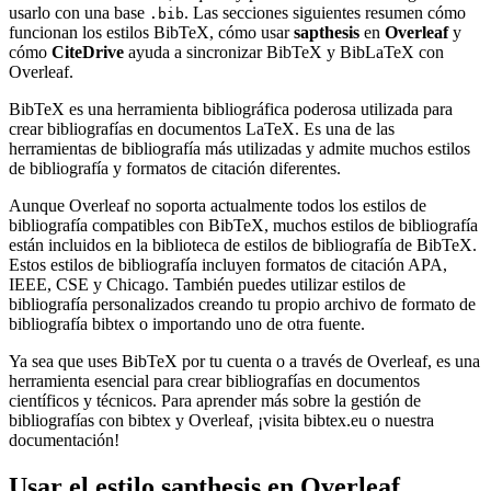
usarlo con una base
. Las secciones siguientes resumen cómo
.bib
funcionan los estilos BibTeX, cómo usar
sapthesis
en
Overleaf
y
cómo
CiteDrive
ayuda a sincronizar BibTeX y BibLaTeX con
Overleaf.
BibTeX es una herramienta bibliográfica poderosa utilizada para
crear bibliografías en documentos LaTeX. Es una de las
herramientas de bibliografía más utilizadas y admite muchos estilos
de bibliografía y formatos de citación diferentes.
Aunque Overleaf no soporta actualmente todos los estilos de
bibliografía compatibles con BibTeX, muchos estilos de bibliografía
están incluidos en la biblioteca de estilos de bibliografía de BibTeX.
Estos estilos de bibliografía incluyen formatos de citación APA,
IEEE, CSE y Chicago. También puedes utilizar estilos de
bibliografía personalizados creando tu propio archivo de formato de
bibliografía bibtex o importando uno de otra fuente.
Ya sea que uses BibTeX por tu cuenta o a través de Overleaf, es una
herramienta esencial para crear bibliografías en documentos
científicos y técnicos. Para aprender más sobre la gestión de
bibliografías con bibtex y Overleaf, ¡visita bibtex.eu o nuestra
documentación!
Usar el estilo
sapthesis
en Overleaf