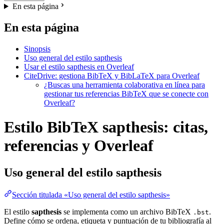
En esta página
En esta página
Sinopsis
Uso general del estilo sapthesis
Usar el estilo sapthesis en Overleaf
CiteDrive: gestiona BibTeX y BibLaTeX para Overleaf
¿Buscas una herramienta colaborativa en línea para
gestionar tus referencias BibTeX que se conecte con
Overleaf?
Estilo BibTeX sapthesis: citas,
referencias y Overleaf
Uso general del estilo
sapthesis
Sección titulada «Uso general del estilo sapthesis»
El estilo
sapthesis
se implementa como un archivo BibTeX
.
.bst
Define cómo se ordena, etiqueta y puntuación de tu bibliografía al