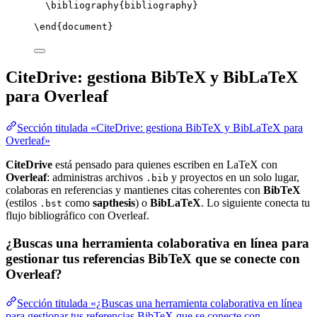
\bibliography
{bibliography}
\end
{
document
}
CiteDrive: gestiona BibTeX y BibLaTeX
para Overleaf
Sección titulada «CiteDrive: gestiona BibTeX y BibLaTeX para
Overleaf»
CiteDrive
está pensado para quienes escriben en LaTeX con
Overleaf
: administras archivos
y proyectos en un solo lugar,
.bib
colaboras en referencias y mantienes citas coherentes con
BibTeX
(estilos
como
sapthesis
) o
BibLaTeX
. Lo siguiente conecta tu
.bst
flujo bibliográfico con Overleaf.
¿Buscas una herramienta colaborativa en línea para
gestionar tus referencias BibTeX que se conecte con
Overleaf?
Sección titulada «¿Buscas una herramienta colaborativa en línea
para gestionar tus referencias BibTeX que se conecte con