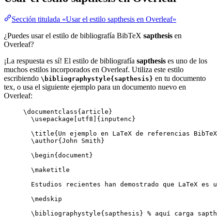
Sección titulada «Usar el estilo sapthesis en Overleaf»
¿Puedes usar el estilo de bibliografía BibTeX
sapthesis
en
Overleaf?
¡La respuesta es sí! El estilo de bibliografía
sapthesis
es uno de los
muchos estilos incorporados en Overleaf. Utiliza este estilo
escribiendo
en tu documento
\bibliographystyle{sapthesis}
tex, o usa el siguiente ejemplo para un documento nuevo en
Overleaf:
\documentclass
{
article
}
\usepackage
[
utf8
]{
inputenc
}
\title
{Un ejemplo en LaTeX de referencias BibTeX
\author
{John Smith}
\begin
{
document
}
\maketitle
Estudios recientes han demostrado que LaTeX es u
\medskip
\bibliographystyle
{sapthesis} 
% aquí carga sapth