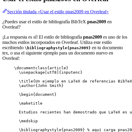
Sección titulada «Usar el estilo pnas2009 en Overleaf»
¿Puedes usar el estilo de bibliografía BibTeX
pnas2009
en
Overleaf?
¡La respuesta es sí! El estilo de bibliografía
pnas2009
es uno de los
muchos estilos incorporados en Overleaf. Utiliza este estilo
escribiendo
en tu documento
\bibliographystyle{pnas2009}
tex, o usa el siguiente ejemplo para un documento nuevo en
Overleaf:
\documentclass
{
article
}
\usepackage
[
utf8
]{
inputenc
}
\title
{Un ejemplo en LaTeX de referencias BibTeX
\author
{John Smith}
\begin
{
document
}
\maketitle
Estudios recientes han demostrado que LaTeX es u
\medskip
\bibliographystyle
{pnas2009} 
% aquí carga pnas20