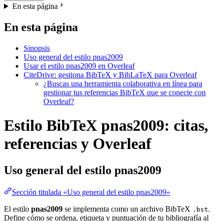
En esta página
En esta página
Sinopsis
Uso general del estilo pnas2009
Usar el estilo pnas2009 en Overleaf
CiteDrive: gestiona BibTeX y BibLaTeX para Overleaf
¿Buscas una herramienta colaborativa en línea para
gestionar tus referencias BibTeX que se conecte con
Overleaf?
Estilo BibTeX pnas2009: citas,
referencias y Overleaf
Uso general del estilo
pnas2009
Sección titulada «Uso general del estilo pnas2009»
El estilo
pnas2009
se implementa como un archivo BibTeX
.
.bst
Define cómo se ordena, etiqueta y puntuación de tu bibliografía al