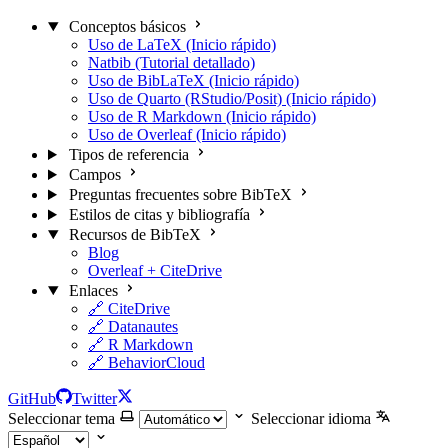
Conceptos básicos
Uso de LaTeX (Inicio rápido)
Natbib (Tutorial detallado)
Uso de BibLaTeX (Inicio rápido)
Uso de Quarto (RStudio/Posit) (Inicio rápido)
Uso de R Markdown (Inicio rápido)
Uso de Overleaf (Inicio rápido)
Tipos de referencia
Campos
Preguntas frecuentes sobre BibTeX
Estilos de citas y bibliografía
Recursos de BibTeX
Blog
Overleaf + CiteDrive
Enlaces
🔗 CiteDrive
🔗 Datanautes
🔗 R Markdown
🔗 BehaviorCloud
GitHub
Twitter
Seleccionar tema
Seleccionar idioma