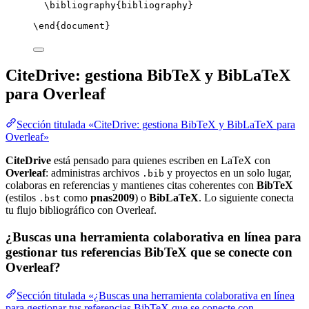
\bibliography
{bibliography}
\end
{
document
}
CiteDrive: gestiona BibTeX y BibLaTeX
para Overleaf
Sección titulada «CiteDrive: gestiona BibTeX y BibLaTeX para
Overleaf»
CiteDrive
está pensado para quienes escriben en LaTeX con
Overleaf
: administras archivos
y proyectos en un solo lugar,
.bib
colaboras en referencias y mantienes citas coherentes con
BibTeX
(estilos
como
pnas2009
) o
BibLaTeX
. Lo siguiente conecta
.bst
tu flujo bibliográfico con Overleaf.
¿Buscas una herramienta colaborativa en línea para
gestionar tus referencias BibTeX que se conecte con
Overleaf?
Sección titulada «¿Buscas una herramienta colaborativa en línea
para gestionar tus referencias BibTeX que se conecte con