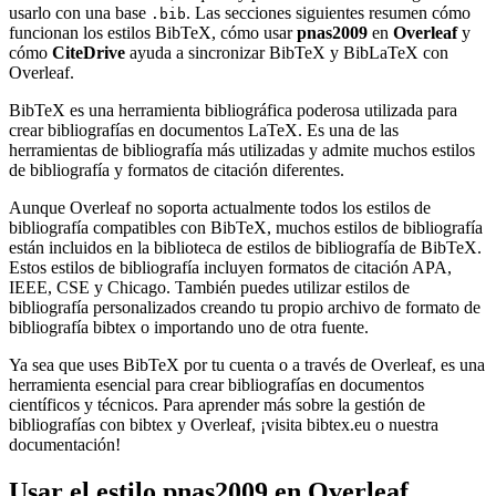
usarlo con una base
. Las secciones siguientes resumen cómo
.bib
funcionan los estilos BibTeX, cómo usar
pnas2009
en
Overleaf
y
cómo
CiteDrive
ayuda a sincronizar BibTeX y BibLaTeX con
Overleaf.
BibTeX es una herramienta bibliográfica poderosa utilizada para
crear bibliografías en documentos LaTeX. Es una de las
herramientas de bibliografía más utilizadas y admite muchos estilos
de bibliografía y formatos de citación diferentes.
Aunque Overleaf no soporta actualmente todos los estilos de
bibliografía compatibles con BibTeX, muchos estilos de bibliografía
están incluidos en la biblioteca de estilos de bibliografía de BibTeX.
Estos estilos de bibliografía incluyen formatos de citación APA,
IEEE, CSE y Chicago. También puedes utilizar estilos de
bibliografía personalizados creando tu propio archivo de formato de
bibliografía bibtex o importando uno de otra fuente.
Ya sea que uses BibTeX por tu cuenta o a través de Overleaf, es una
herramienta esencial para crear bibliografías en documentos
científicos y técnicos. Para aprender más sobre la gestión de
bibliografías con bibtex y Overleaf, ¡visita bibtex.eu o nuestra
documentación!
Usar el estilo
pnas2009
en Overleaf