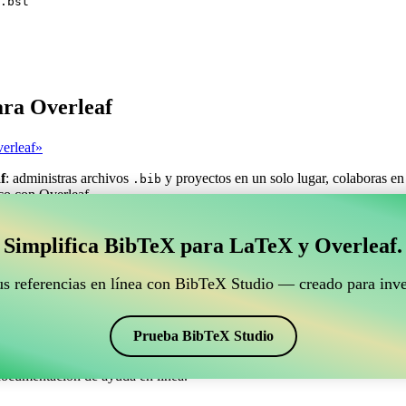
.bst
ara Overleaf
erleaf»
f
: administras archivos
y proyectos en un solo lugar, colaboras en
.bib
ico con Overleaf.
estionar tus referencias BibTeX que se conecte con Ove
Simplifica BibTeX para LaTeX y Overleaf.
ra gestionar tus referencias BibTeX que se conecte con Overleaf?»
us referencias en línea con BibTeX Studio — creado para inve
ncias, citas y bibliografía en Overleaf, ¡CiteDrive puede ser perfecta! T
o de Overleaf.
Prueba BibTeX Studio
os estilos, incluyendo plunsrt. Así que si buscas una manera fácil de g
documentación de ayuda en línea.