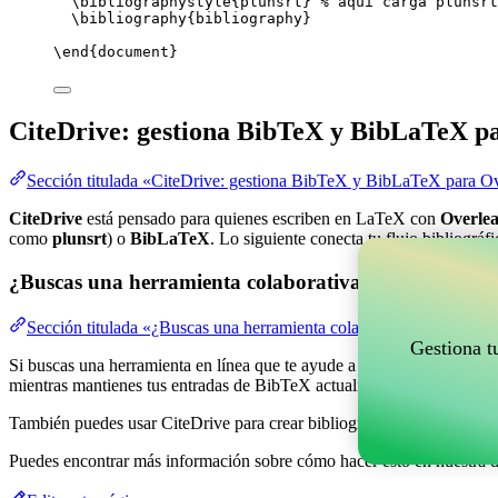
\bibliographystyle
{plunsrt} 
% aquí carga plunsrt
\bibliography
{bibliography}
\end
{
document
}
CiteDrive: gestiona BibTeX y BibLaTeX p
Sección titulada «CiteDrive: gestiona BibTeX y BibLaTeX para Ov
CiteDrive
está pensado para quienes escriben en LaTeX con
Overlea
como
plunsrt
) o
BibLaTeX
. Lo siguiente conecta tu flujo bibliográf
¿Buscas una herramienta colaborativa en línea para g
Sección titulada «¿Buscas una herramienta colaborativa en línea pa
Gestiona t
Si buscas una herramienta en línea que te ayude a gestionar tus refere
mientras mantienes tus entradas de BibTeX actualizadas en tu proyect
También puedes usar CiteDrive para crear bibliografías y citas en vari
Puedes encontrar más información sobre cómo hacer esto en nuestra 