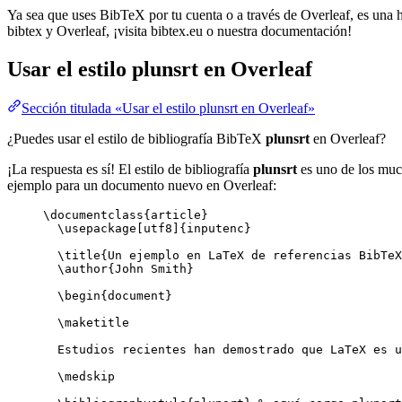
Ya sea que uses BibTeX por tu cuenta o a través de Overleaf, es una he
bibtex y Overleaf, ¡visita bibtex.eu o nuestra documentación!
Usar el estilo
plunsrt
en Overleaf
Sección titulada «Usar el estilo plunsrt en Overleaf»
¿Puedes usar el estilo de bibliografía BibTeX
plunsrt
en Overleaf?
¡La respuesta es sí! El estilo de bibliografía
plunsrt
es uno de los much
ejemplo para un documento nuevo en Overleaf:
\documentclass
{
article
}
\usepackage
[
utf8
]{
inputenc
}
\title
{Un ejemplo en LaTeX de referencias BibTeX
\author
{John Smith}
\begin
{
document
}
\maketitle
Estudios recientes han demostrado que LaTeX es u
\medskip