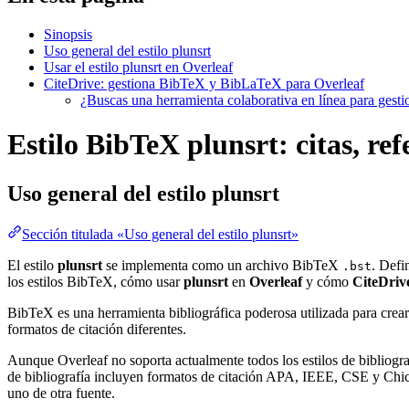
Sinopsis
Uso general del estilo plunsrt
Usar el estilo plunsrt en Overleaf
CiteDrive: gestiona BibTeX y BibLaTeX para Overleaf
¿Buscas una herramienta colaborativa en línea para gest
Estilo BibTeX plunsrt: citas, ref
Uso general del estilo
plunsrt
Sección titulada «Uso general del estilo plunsrt»
El estilo
plunsrt
se implementa como un archivo BibTeX
. Defi
.bst
los estilos BibTeX, cómo usar
plunsrt
en
Overleaf
y cómo
CiteDriv
BibTeX es una herramienta bibliográfica poderosa utilizada para crear
formatos de citación diferentes.
Aunque Overleaf no soporta actualmente todos los estilos de bibliograf
de bibliografía incluyen formatos de citación APA, IEEE, CSE y Chica
uno de otra fuente.