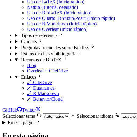
Uso de LaTeX (Inicio rápido)
Natbib (Tutorial detallado)
Uso de BibLaTeX (Inicio rápido)
Uso de Quarto (RStudio/Posit) (Inicio rápido)
Uso de R Markdown (Inicio rápido)
Uso de Overleaf (Inicio rápido)
Tipos de referencia
Campos
Preguntas frecuentes sobre BibTeX
Estilos de citas y bibliografía
Recursos de BibTeX
Blog
Overleaf + CiteDrive
Enlaces
🔗 CiteDrive
🔗 Datanautes
🔗 R Markdown
🔗 BehaviorCloud
GitHub
Twitter
Seleccionar tema
Seleccionar idioma
En esta página
En esta página