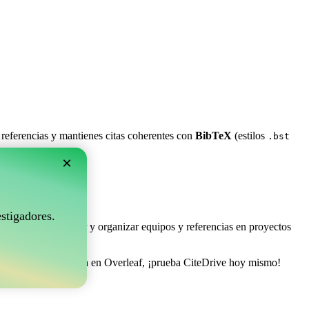
 referencias y mantienes citas coherentes con
BibTeX
(estilos
.bst
×
rleaf?
stigadores.
e permite coleccionar y organizar equipos y referencias en proyectos
estionar tu bibliografía en Overleaf, ¡prueba CiteDrive hoy mismo!