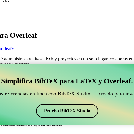
.bst
ara Overleaf
erleaf»
f
: administras archivos
y proyectos en un solo lugar, colaboras en
.bib
ico con Overleaf.
estionar tus referencias BibTeX que se conecte con Ove
Simplifica BibTeX para LaTeX y Overleaf.
ra gestionar tus referencias BibTeX que se conecte con Overleaf?»
us referencias en línea con BibTeX Studio — creado para inve
ncias, citas y bibliografía en Overleaf, ¡CiteDrive puede ser perfecta! T
o de Overleaf.
Prueba BibTeX Studio
os estilos, incluyendo plplain. Así que si buscas una manera fácil de g
documentación de ayuda en línea.