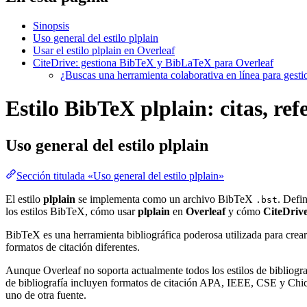
Sinopsis
Uso general del estilo plplain
Usar el estilo plplain en Overleaf
CiteDrive: gestiona BibTeX y BibLaTeX para Overleaf
¿Buscas una herramienta colaborativa en línea para gest
Estilo BibTeX plplain: citas, ref
Uso general del estilo
plplain
Sección titulada «Uso general del estilo plplain»
El estilo
plplain
se implementa como un archivo BibTeX
. Defi
.bst
los estilos BibTeX, cómo usar
plplain
en
Overleaf
y cómo
CiteDriv
BibTeX es una herramienta bibliográfica poderosa utilizada para crear
formatos de citación diferentes.
Aunque Overleaf no soporta actualmente todos los estilos de bibliograf
de bibliografía incluyen formatos de citación APA, IEEE, CSE y Chica
uno de otra fuente.