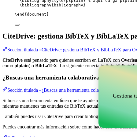
\bibliographystyle
{plplain} 
% aquí carga plplain
\bibliography
{bibliography}
\end
{
document
}
CiteDrive: gestiona BibTeX y BibLaTeX p
Sección titulada «CiteDrive: gestiona BibTeX y BibLaTeX para Ov
CiteDrive
está pensado para quienes escriben en LaTeX con
Overlea
como
plplain
) o
BibLaTeX
. Lo siguiente conecta tu flujo bibliográf
¿Buscas una herramienta colaborativa en línea para g
Sección titulada «¿Buscas una herramienta colaborativa en línea pa
Gestiona t
Si buscas una herramienta en línea que te ayude a gestionar tus refere
mientras mantienes tus entradas de BibTeX actualizadas en tu proyect
También puedes usar CiteDrive para crear bibliografías y citas en vari
Puedes encontrar más información sobre cómo hacer esto en nuestra 