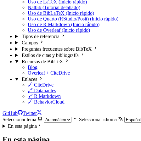
Uso de LaTeX (Inicio rápido)
Natbib (Tutorial detallado)
Uso de BibLaTeX (Inicio rápido)
Uso de Quarto (RStudio/Posit) (Inicio rápido)
Uso de R Markdown (Inicio rápido)
Uso de Overleaf (Inicio rápido)
Tipos de referencia
Campos
Preguntas frecuentes sobre BibTeX
Estilos de citas y bibliografía
Recursos de BibTeX
Blog
Overleaf + CiteDrive
Enlaces
🔗 CiteDrive
🔗 Datanautes
🔗 R Markdown
🔗 BehaviorCloud
GitHub
Twitter
Seleccionar tema
Seleccionar idioma
En esta página
En esta página