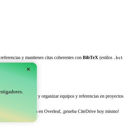
 referencias y mantienes citas coherentes con
BibTeX
(estilos
.bst
×
rleaf?
stigadores.
e permite coleccionar y organizar equipos y referencias en proyectos
estionar tu bibliografía en Overleaf, ¡prueba CiteDrive hoy mismo!