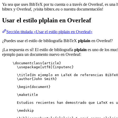
Ya sea que uses BibTeX por tu cuenta o a través de Overleaf, es una he
bibtex y Overleaf, ¡visita bibtex.eu o nuestra documentación!
Usar el estilo
plplain
en Overleaf
Sección titulada «Usar el estilo plplain en Overleaf»
¿Puedes usar el estilo de bibliografía BibTeX
plplain
en Overleaf?
¡La respuesta es sí! El estilo de bibliografía
plplain
es uno de los much
ejemplo para un documento nuevo en Overleaf:
\documentclass
{
article
}
\usepackage
[
utf8
]{
inputenc
}
\title
{Un ejemplo en LaTeX de referencias BibTeX
\author
{John Smith}
\begin
{
document
}
\maketitle
Estudios recientes han demostrado que LaTeX es u
\medskip