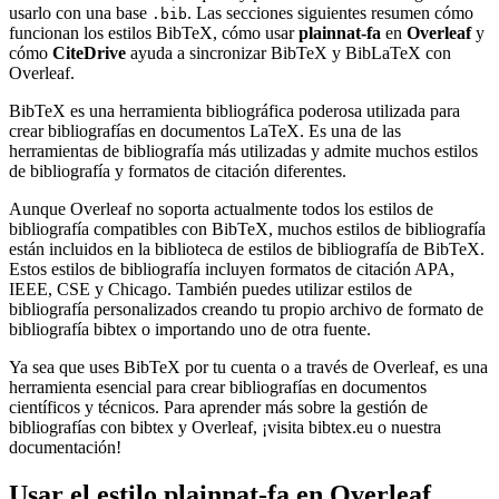
usarlo con una base
. Las secciones siguientes resumen cómo
.bib
funcionan los estilos BibTeX, cómo usar
plainnat-fa
en
Overleaf
y
cómo
CiteDrive
ayuda a sincronizar BibTeX y BibLaTeX con
Overleaf.
BibTeX es una herramienta bibliográfica poderosa utilizada para
crear bibliografías en documentos LaTeX. Es una de las
herramientas de bibliografía más utilizadas y admite muchos estilos
de bibliografía y formatos de citación diferentes.
Aunque Overleaf no soporta actualmente todos los estilos de
bibliografía compatibles con BibTeX, muchos estilos de bibliografía
están incluidos en la biblioteca de estilos de bibliografía de BibTeX.
Estos estilos de bibliografía incluyen formatos de citación APA,
IEEE, CSE y Chicago. También puedes utilizar estilos de
bibliografía personalizados creando tu propio archivo de formato de
bibliografía bibtex o importando uno de otra fuente.
Ya sea que uses BibTeX por tu cuenta o a través de Overleaf, es una
herramienta esencial para crear bibliografías en documentos
científicos y técnicos. Para aprender más sobre la gestión de
bibliografías con bibtex y Overleaf, ¡visita bibtex.eu o nuestra
documentación!
Usar el estilo
plainnat-fa
en Overleaf