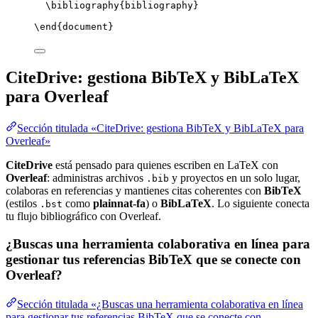
\bibliography
{bibliography}
\end
{
document
}
CiteDrive: gestiona BibTeX y BibLaTeX
para Overleaf
Sección titulada «CiteDrive: gestiona BibTeX y BibLaTeX para
Overleaf»
CiteDrive
está pensado para quienes escriben en LaTeX con
Overleaf
: administras archivos
y proyectos en un solo lugar,
.bib
colaboras en referencias y mantienes citas coherentes con
BibTeX
(estilos
como
plainnat-fa
) o
BibLaTeX
. Lo siguiente conecta
.bst
tu flujo bibliográfico con Overleaf.
¿Buscas una herramienta colaborativa en línea para
gestionar tus referencias BibTeX que se conecte con
Overleaf?
Sección titulada «¿Buscas una herramienta colaborativa en línea
para gestionar tus referencias BibTeX que se conecte con