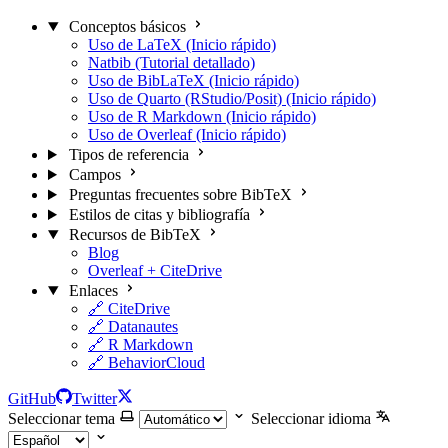
Conceptos básicos
Uso de LaTeX (Inicio rápido)
Natbib (Tutorial detallado)
Uso de BibLaTeX (Inicio rápido)
Uso de Quarto (RStudio/Posit) (Inicio rápido)
Uso de R Markdown (Inicio rápido)
Uso de Overleaf (Inicio rápido)
Tipos de referencia
Campos
Preguntas frecuentes sobre BibTeX
Estilos de citas y bibliografía
Recursos de BibTeX
Blog
Overleaf + CiteDrive
Enlaces
🔗 CiteDrive
🔗 Datanautes
🔗 R Markdown
🔗 BehaviorCloud
GitHub
Twitter
Seleccionar tema
Seleccionar idioma