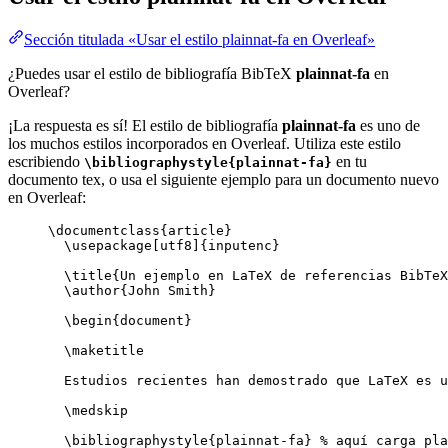
Sección titulada «Usar el estilo plainnat-fa en Overleaf»
¿Puedes usar el estilo de bibliografía BibTeX
plainnat-fa
en
Overleaf?
¡La respuesta es sí! El estilo de bibliografía
plainnat-fa
es uno de
los muchos estilos incorporados en Overleaf. Utiliza este estilo
escribiendo
en tu
\bibliographystyle{plainnat-fa}
documento tex, o usa el siguiente ejemplo para un documento nuevo
en Overleaf:
\documentclass
{
article
}
\usepackage
[
utf8
]{
inputenc
}
\title
{Un ejemplo en LaTeX de referencias BibTeX
\author
{John Smith}
\begin
{
document
}
\maketitle
Estudios recientes han demostrado que LaTeX es u
\medskip
\bibliographystyle
{plainnat-fa} 
% aquí carga pla