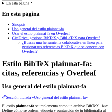
En esta página
En esta página
Sinopsis
Uso general del estilo plainnat-fa
Usar el estilo plainnat-fa en Overleaf
CiteDrive: gestiona BibTeX y BibLaTeX para Overleaf
¿Buscas una herramienta colaborativa en línea para
gestionar tus referencias BibTeX que se conecte con
Overleaf?
Estilo BibTeX plainnat-fa:
citas, referencias y Overleaf
Uso general del estilo
plainnat-fa
Sección titulada «Uso general del estilo plainnat-fa»
El estilo
plainnat-fa
se implementa como un archivo BibTeX
.
.bst
Define cómo se ordena, etiqueta y puntuación de tu bibliografía al