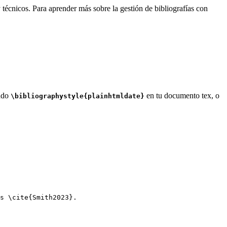
 técnicos. Para aprender más sobre la gestión de bibliografías con
endo
en tu documento tex, o
\bibliographystyle{plainhtmldate}
s 
\cite
{
Smith2023
}.