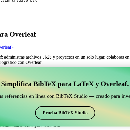
lainhtmldate.bst
ara Overleaf
erleaf»
f
: administras archivos
y proyectos en un solo lugar, colaboras en
.bib
bliográfico con Overleaf.
estionar tus referencias BibTeX que se conecte con Ove
Simplifica BibTeX para LaTeX y Overleaf.
ra gestionar tus referencias BibTeX que se conecte con Overleaf?»
ncias, citas y bibliografía en Overleaf, ¡CiteDrive puede ser perfecta! T
us referencias en línea con BibTeX Studio — creado para inve
o de Overleaf.
os estilos, incluyendo plainhtmldate. Así que si buscas una manera fácil
Prueba BibTeX Studio
documentación de ayuda en línea.