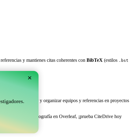
 referencias y mantienes citas coherentes con
BibTeX
(estilos
.bst
×
rleaf?
e permite coleccionar y organizar equipos y referencias en proyectos
stigadores.
 de gestionar tu bibliografía en Overleaf, ¡prueba CiteDrive hoy