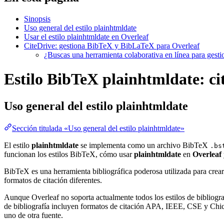
Sinopsis
Uso general del estilo plainhtmldate
Usar el estilo plainhtmldate en Overleaf
CiteDrive: gestiona BibTeX y BibLaTeX para Overleaf
¿Buscas una herramienta colaborativa en línea para gest
Estilo BibTeX plainhtmldate: cit
Uso general del estilo
plainhtmldate
Sección titulada «Uso general del estilo plainhtmldate»
El estilo
plainhtmldate
se implementa como un archivo BibTeX
.bs
funcionan los estilos BibTeX, cómo usar
plainhtmldate
en
Overleaf
BibTeX es una herramienta bibliográfica poderosa utilizada para crear
formatos de citación diferentes.
Aunque Overleaf no soporta actualmente todos los estilos de bibliograf
de bibliografía incluyen formatos de citación APA, IEEE, CSE y Chica
uno de otra fuente.