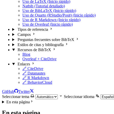
Uso de LaTeX (Inicio rápido)
Natbib (Tutorial detallado)
Uso de BibLaTeX (Inicio rápido)
Uso de Quarto (RStudio/Posit) (Inicio rápido)
Uso de R Markdown (Inicio rápido)
Uso de Overleaf (Inicio rápido)
Tipos de referencia
Campos
Preguntas frecuentes sobre BibTeX
Estilos de citas y bibliografía
Recursos de BibTeX
Blog
Overleaf + CiteDrive
Enlaces
🔗 CiteDrive
🔗 Datanautes
🔗 R Markdown
🔗 BehaviorCloud
GitHub
Twitter
Seleccionar tema
Seleccionar idioma
En esta página
En esta página