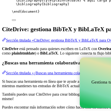
\bibliographystyle
{plainhtmldate} 
% aquí carga p
\bibliography
{bibliography}
\end
{
document
}
CiteDrive: gestiona BibTeX y BibLaTeX p
Sección titulada «CiteDrive: gestiona BibTeX y BibLaTeX para Ov
CiteDrive
está pensado para quienes escriben en LaTeX con
Overlea
como
plainhtmldate
) o
BibLaTeX
. Lo siguiente conecta tu flujo bi
¿Buscas una herramienta colaborativa en línea para g
Sección titulada «¿Buscas una herramienta colaborativa en línea pa
Si buscas una herramienta en línea que te ayude a gestionar tus refere
Gestiona t
mientras mantienes tus entradas de BibTeX actualizadas en tu proyect
También puedes usar CiteDrive para crear bibliografías y citas en vari
mismo!
Puedes encontrar más información sobre cómo hacer esto en nuestra 