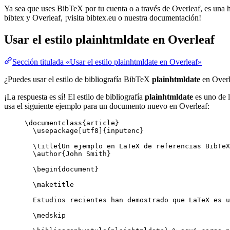
Ya sea que uses BibTeX por tu cuenta o a través de Overleaf, es una he
bibtex y Overleaf, ¡visita bibtex.eu o nuestra documentación!
Usar el estilo
plainhtmldate
en Overleaf
Sección titulada «Usar el estilo plainhtmldate en Overleaf»
¿Puedes usar el estilo de bibliografía BibTeX
plainhtmldate
en Overl
¡La respuesta es sí! El estilo de bibliografía
plainhtmldate
es uno de l
usa el siguiente ejemplo para un documento nuevo en Overleaf:
\documentclass
{
article
}
\usepackage
[
utf8
]{
inputenc
}
\title
{Un ejemplo en LaTeX de referencias BibTeX
\author
{John Smith}
\begin
{
document
}
\maketitle
Estudios recientes han demostrado que LaTeX es u
\medskip