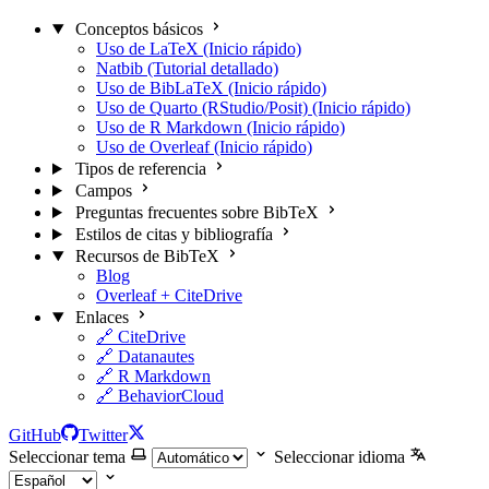
Conceptos básicos
Uso de LaTeX (Inicio rápido)
Natbib (Tutorial detallado)
Uso de BibLaTeX (Inicio rápido)
Uso de Quarto (RStudio/Posit) (Inicio rápido)
Uso de R Markdown (Inicio rápido)
Uso de Overleaf (Inicio rápido)
Tipos de referencia
Campos
Preguntas frecuentes sobre BibTeX
Estilos de citas y bibliografía
Recursos de BibTeX
Blog
Overleaf + CiteDrive
Enlaces
🔗 CiteDrive
🔗 Datanautes
🔗 R Markdown
🔗 BehaviorCloud
GitHub
Twitter
Seleccionar tema
Seleccionar idioma