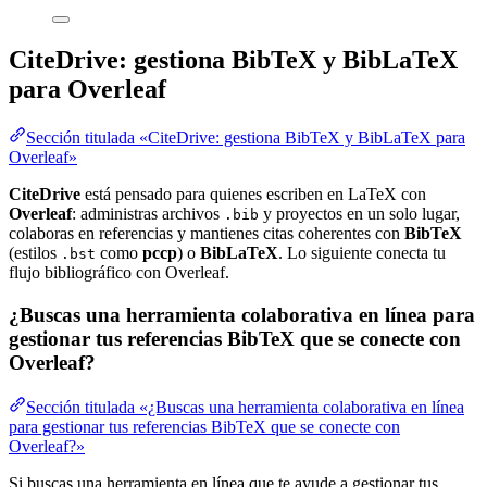
CiteDrive: gestiona BibTeX y BibLaTeX
para Overleaf
Sección titulada «CiteDrive: gestiona BibTeX y BibLaTeX para
Overleaf»
CiteDrive
está pensado para quienes escriben en LaTeX con
Overleaf
: administras archivos
y proyectos en un solo lugar,
.bib
colaboras en referencias y mantienes citas coherentes con
BibTeX
(estilos
como
pccp
) o
BibLaTeX
. Lo siguiente conecta tu
.bst
flujo bibliográfico con Overleaf.
¿Buscas una herramienta colaborativa en línea para
gestionar tus referencias BibTeX que se conecte con
Overleaf?
Sección titulada «¿Buscas una herramienta colaborativa en línea
para gestionar tus referencias BibTeX que se conecte con
Overleaf?»
Si buscas una herramienta en línea que te ayude a gestionar tus