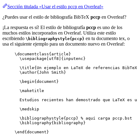
Sección titulada «Usar el estilo pccp en Overleaf»
¿Puedes usar el estilo de bibliografía BibTeX
pccp
en Overleaf?
¡La respuesta es sí! El estilo de bibliografía
pccp
es uno de los
muchos estilos incorporados en Overleaf. Utiliza este estilo
escribiendo
en tu documento tex, o
\bibliographystyle{pccp}
usa el siguiente ejemplo para un documento nuevo en Overleaf:
\documentclass
{
article
}
\usepackage
[
utf8
]{
inputenc
}
\title
{Un ejemplo en LaTeX de referencias BibTeX
\author
{John Smith}
\begin
{
document
}
\maketitle
Estudios recientes han demostrado que LaTeX es u
\medskip
\bibliographystyle
{pccp} 
% aquí carga pccp.bst
\bibliography
{bibliography}
\end
{
document
}