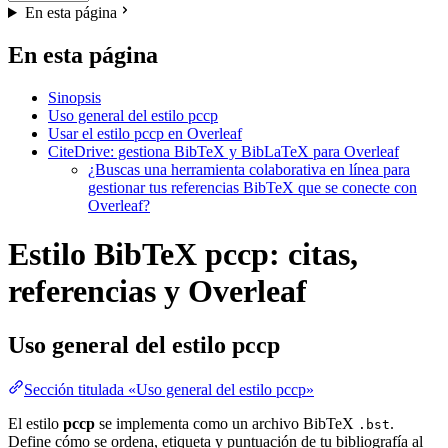
En esta página
En esta página
Sinopsis
Uso general del estilo pccp
Usar el estilo pccp en Overleaf
CiteDrive: gestiona BibTeX y BibLaTeX para Overleaf
¿Buscas una herramienta colaborativa en línea para
gestionar tus referencias BibTeX que se conecte con
Overleaf?
Estilo BibTeX pccp: citas,
referencias y Overleaf
Uso general del estilo
pccp
Sección titulada «Uso general del estilo pccp»
El estilo
pccp
se implementa como un archivo BibTeX
.
.bst
Define cómo se ordena, etiqueta y puntuación de tu bibliografía al