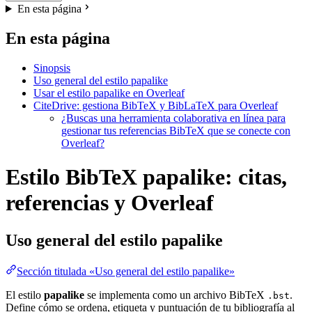
En esta página
En esta página
Sinopsis
Uso general del estilo papalike
Usar el estilo papalike en Overleaf
CiteDrive: gestiona BibTeX y BibLaTeX para Overleaf
¿Buscas una herramienta colaborativa en línea para
gestionar tus referencias BibTeX que se conecte con
Overleaf?
Estilo BibTeX papalike: citas,
referencias y Overleaf
Uso general del estilo
papalike
Sección titulada «Uso general del estilo papalike»
El estilo
papalike
se implementa como un archivo BibTeX
.
.bst
Define cómo se ordena, etiqueta y puntuación de tu bibliografía al