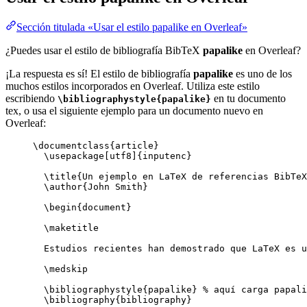
Sección titulada «Usar el estilo papalike en Overleaf»
¿Puedes usar el estilo de bibliografía BibTeX
papalike
en Overleaf?
¡La respuesta es sí! El estilo de bibliografía
papalike
es uno de los
muchos estilos incorporados en Overleaf. Utiliza este estilo
escribiendo
en tu documento
\bibliographystyle{papalike}
tex, o usa el siguiente ejemplo para un documento nuevo en
Overleaf:
\documentclass
{
article
}
\usepackage
[
utf8
]{
inputenc
}
\title
{Un ejemplo en LaTeX de referencias BibTeX
\author
{John Smith}
\begin
{
document
}
\maketitle
Estudios recientes han demostrado que LaTeX es u
\medskip
\bibliographystyle
{papalike} 
% aquí carga papali
\bibliography
{bibliography}