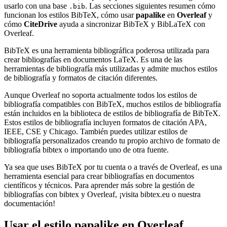
usarlo con una base
. Las secciones siguientes resumen cómo
.bib
funcionan los estilos BibTeX, cómo usar
papalike
en
Overleaf
y
cómo
CiteDrive
ayuda a sincronizar BibTeX y BibLaTeX con
Overleaf.
BibTeX es una herramienta bibliográfica poderosa utilizada para
crear bibliografías en documentos LaTeX. Es una de las
herramientas de bibliografía más utilizadas y admite muchos estilos
de bibliografía y formatos de citación diferentes.
Aunque Overleaf no soporta actualmente todos los estilos de
bibliografía compatibles con BibTeX, muchos estilos de bibliografía
están incluidos en la biblioteca de estilos de bibliografía de BibTeX.
Estos estilos de bibliografía incluyen formatos de citación APA,
IEEE, CSE y Chicago. También puedes utilizar estilos de
bibliografía personalizados creando tu propio archivo de formato de
bibliografía bibtex o importando uno de otra fuente.
Ya sea que uses BibTeX por tu cuenta o a través de Overleaf, es una
herramienta esencial para crear bibliografías en documentos
científicos y técnicos. Para aprender más sobre la gestión de
bibliografías con bibtex y Overleaf, ¡visita bibtex.eu o nuestra
documentación!
Usar el estilo
papalike
en Overleaf