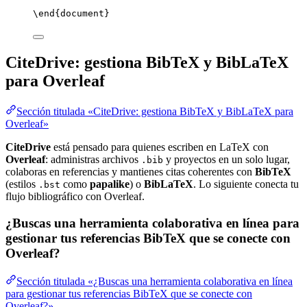
\end
{
document
}
CiteDrive: gestiona BibTeX y BibLaTeX
para Overleaf
Sección titulada «CiteDrive: gestiona BibTeX y BibLaTeX para
Overleaf»
CiteDrive
está pensado para quienes escriben en LaTeX con
Overleaf
: administras archivos
y proyectos en un solo lugar,
.bib
colaboras en referencias y mantienes citas coherentes con
BibTeX
(estilos
como
papalike
) o
BibLaTeX
. Lo siguiente conecta tu
.bst
flujo bibliográfico con Overleaf.
¿Buscas una herramienta colaborativa en línea para
gestionar tus referencias BibTeX que se conecte con
Overleaf?
Sección titulada «¿Buscas una herramienta colaborativa en línea
para gestionar tus referencias BibTeX que se conecte con
Overleaf?»