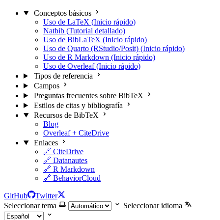
Conceptos básicos
Uso de LaTeX (Inicio rápido)
Natbib (Tutorial detallado)
Uso de BibLaTeX (Inicio rápido)
Uso de Quarto (RStudio/Posit) (Inicio rápido)
Uso de R Markdown (Inicio rápido)
Uso de Overleaf (Inicio rápido)
Tipos de referencia
Campos
Preguntas frecuentes sobre BibTeX
Estilos de citas y bibliografía
Recursos de BibTeX
Blog
Overleaf + CiteDrive
Enlaces
🔗 CiteDrive
🔗 Datanautes
🔗 R Markdown
🔗 BehaviorCloud
GitHub
Twitter
Seleccionar tema
Seleccionar idioma