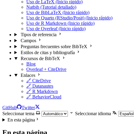
Uso de LaTeX (Inicio rápido)
Natbib (Tutorial detallado)
Uso de BibLaTeX (Inicio rápido)
Uso de Quarto (RStudio/Posit) (Inicio rápido)
Uso de R Markdown (Inicio rápido)
Uso de Overleaf (Inicio rápido)
Tipos de referencia
Campos
Preguntas frecuentes sobre BibTeX
Estilos de citas y bibliografía
Recursos de BibTeX
Blog
Overleaf + CiteDrive
Enlaces
🔗 CiteDrive
🔗 Datanautes
🔗 R Markdown
🔗 BehaviorCloud
GitHub
Twitter
Seleccionar tema
Seleccionar idioma
En esta página
En esta página