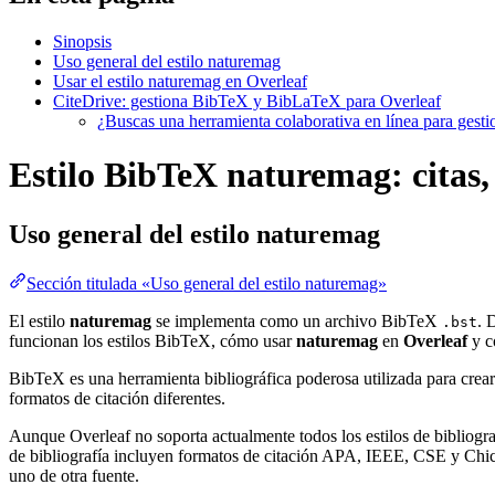
Sinopsis
Uso general del estilo naturemag
Usar el estilo naturemag en Overleaf
CiteDrive: gestiona BibTeX y BibLaTeX para Overleaf
¿Buscas una herramienta colaborativa en línea para gest
Estilo BibTeX naturemag: citas, 
Uso general del estilo
naturemag
Sección titulada «Uso general del estilo naturemag»
El estilo
naturemag
se implementa como un archivo BibTeX
. 
.bst
funcionan los estilos BibTeX, cómo usar
naturemag
en
Overleaf
y 
BibTeX es una herramienta bibliográfica poderosa utilizada para crear
formatos de citación diferentes.
Aunque Overleaf no soporta actualmente todos los estilos de bibliograf
de bibliografía incluyen formatos de citación APA, IEEE, CSE y Chica
uno de otra fuente.