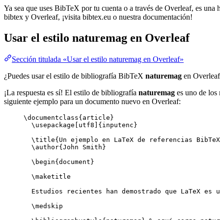
Ya sea que uses BibTeX por tu cuenta o a través de Overleaf, es una he
bibtex y Overleaf, ¡visita bibtex.eu o nuestra documentación!
Usar el estilo
naturemag
en Overleaf
Sección titulada «Usar el estilo naturemag en Overleaf»
¿Puedes usar el estilo de bibliografía BibTeX
naturemag
en Overleaf
¡La respuesta es sí! El estilo de bibliografía
naturemag
es uno de los 
siguiente ejemplo para un documento nuevo en Overleaf:
\documentclass
{
article
}
\usepackage
[
utf8
]{
inputenc
}
\title
{Un ejemplo en LaTeX de referencias BibTeX
\author
{John Smith}
\begin
{
document
}
\maketitle
Estudios recientes han demostrado que LaTeX es u
\medskip