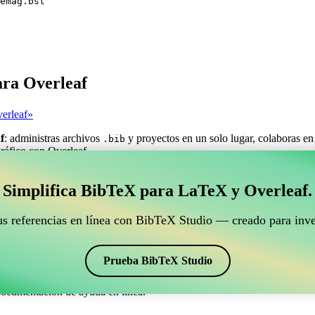
emag.bst
ara Overleaf
erleaf»
f
: administras archivos
y proyectos en un solo lugar, colaboras en
.bib
gráfico con Overleaf.
estionar tus referencias BibTeX que se conecte con Ove
Simplifica BibTeX para LaTeX y Overleaf.
ra gestionar tus referencias BibTeX que se conecte con Overleaf?»
us referencias en línea con BibTeX Studio — creado para inve
ncias, citas y bibliografía en Overleaf, ¡CiteDrive puede ser perfecta! T
o de Overleaf.
Prueba BibTeX Studio
ios estilos, incluyendo naturemag. Así que si buscas una manera fácil d
documentación de ayuda en línea.