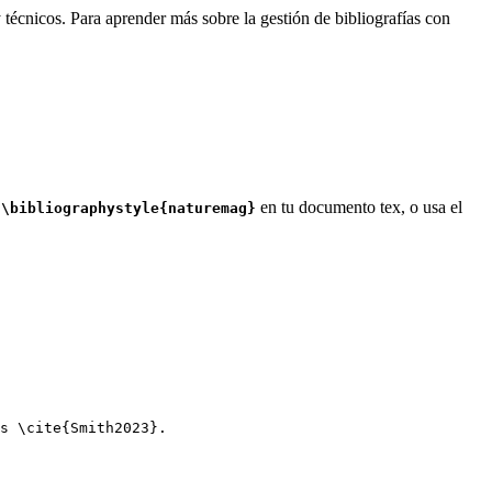
 técnicos. Para aprender más sobre la gestión de bibliografías con
o
en tu documento tex, o usa el
\bibliographystyle{naturemag}
s 
\cite
{
Smith2023
}.