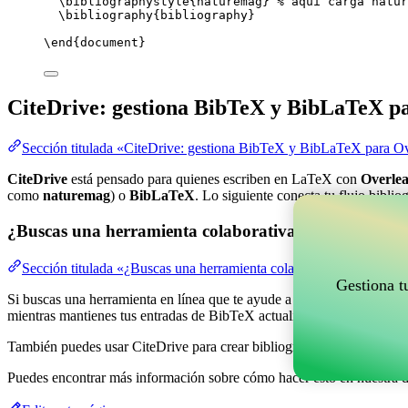
\bibliographystyle
{naturemag} 
% aquí carga natur
\bibliography
{bibliography}
\end
{
document
}
CiteDrive: gestiona BibTeX y BibLaTeX p
Sección titulada «CiteDrive: gestiona BibTeX y BibLaTeX para Ov
CiteDrive
está pensado para quienes escriben en LaTeX con
Overlea
como
naturemag
) o
BibLaTeX
. Lo siguiente conecta tu flujo biblio
¿Buscas una herramienta colaborativa en línea para g
Sección titulada «¿Buscas una herramienta colaborativa en línea pa
Gestiona t
Si buscas una herramienta en línea que te ayude a gestionar tus refere
mientras mantienes tus entradas de BibTeX actualizadas en tu proyect
También puedes usar CiteDrive para crear bibliografías y citas en var
Puedes encontrar más información sobre cómo hacer esto en nuestra 