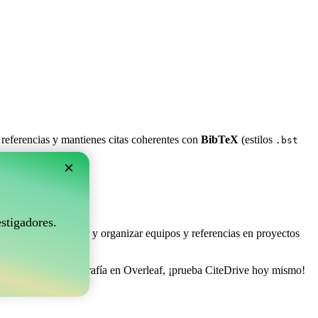
 referencias y mantienes citas coherentes con
BibTeX
(estilos
.bst
×
rleaf?
stigadores.
e permite coleccionar y organizar equipos y referencias en proyectos
e gestionar tu bibliografía en Overleaf, ¡prueba CiteDrive hoy mismo!