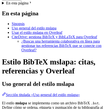
En esta página
En esta página
Sinopsis
Uso general del estilo mslapa
Usar el estilo mslapa en Overleaf
CiteDrive: gestiona BibTeX y BibLaTeX para Overleaf
¿Buscas una herramienta colaborativa en línea para
gestionar tus referencias BibTeX que se conecte con
Overleaf?
Estilo BibTeX mslapa: citas,
referencias y Overleaf
Uso general del estilo
mslapa
Sección titulada «Uso general del estilo mslapa»
El estilo
mslapa
se implementa como un archivo BibTeX
.
.bst
Define cómo se ordena, etiqueta y puntuación de tu bibliografía al