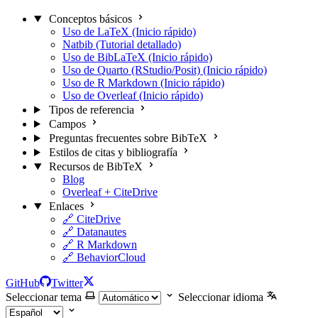
Conceptos básicos
Uso de LaTeX (Inicio rápido)
Natbib (Tutorial detallado)
Uso de BibLaTeX (Inicio rápido)
Uso de Quarto (RStudio/Posit) (Inicio rápido)
Uso de R Markdown (Inicio rápido)
Uso de Overleaf (Inicio rápido)
Tipos de referencia
Campos
Preguntas frecuentes sobre BibTeX
Estilos de citas y bibliografía
Recursos de BibTeX
Blog
Overleaf + CiteDrive
Enlaces
🔗 CiteDrive
🔗 Datanautes
🔗 R Markdown
🔗 BehaviorCloud
GitHub
Twitter
Seleccionar tema
Seleccionar idioma