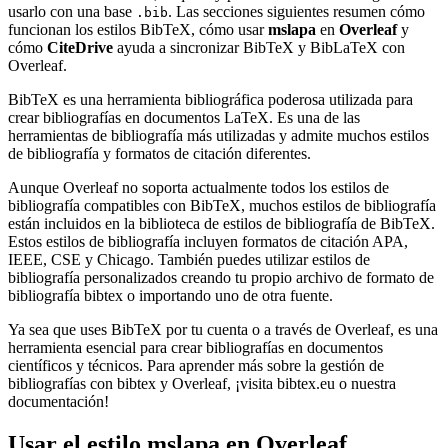
usarlo con una base
. Las secciones siguientes resumen cómo
.bib
funcionan los estilos BibTeX, cómo usar
mslapa
en
Overleaf
y
cómo
CiteDrive
ayuda a sincronizar BibTeX y BibLaTeX con
Overleaf.
BibTeX es una herramienta bibliográfica poderosa utilizada para
crear bibliografías en documentos LaTeX. Es una de las
herramientas de bibliografía más utilizadas y admite muchos estilos
de bibliografía y formatos de citación diferentes.
Aunque Overleaf no soporta actualmente todos los estilos de
bibliografía compatibles con BibTeX, muchos estilos de bibliografía
están incluidos en la biblioteca de estilos de bibliografía de BibTeX.
Estos estilos de bibliografía incluyen formatos de citación APA,
IEEE, CSE y Chicago. También puedes utilizar estilos de
bibliografía personalizados creando tu propio archivo de formato de
bibliografía bibtex o importando uno de otra fuente.
Ya sea que uses BibTeX por tu cuenta o a través de Overleaf, es una
herramienta esencial para crear bibliografías en documentos
científicos y técnicos. Para aprender más sobre la gestión de
bibliografías con bibtex y Overleaf, ¡visita bibtex.eu o nuestra
documentación!
Usar el estilo
mslapa
en Overleaf