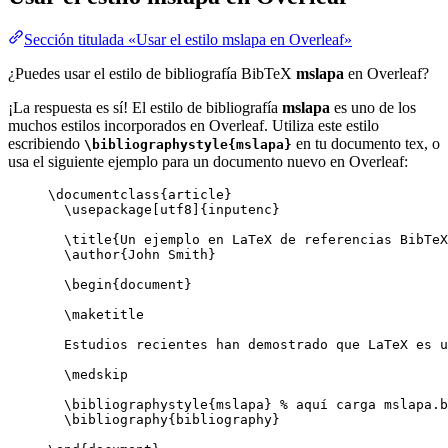
Sección titulada «Usar el estilo mslapa en Overleaf»
¿Puedes usar el estilo de bibliografía BibTeX
mslapa
en Overleaf?
¡La respuesta es sí! El estilo de bibliografía
mslapa
es uno de los
muchos estilos incorporados en Overleaf. Utiliza este estilo
escribiendo
en tu documento tex, o
\bibliographystyle{mslapa}
usa el siguiente ejemplo para un documento nuevo en Overleaf:
\documentclass
{
article
}
\usepackage
[
utf8
]{
inputenc
}
\title
{Un ejemplo en LaTeX de referencias BibTeX
\author
{John Smith}
\begin
{
document
}
\maketitle
Estudios recientes han demostrado que LaTeX es u
\medskip
\bibliographystyle
{mslapa} 
% aquí carga mslapa.b
\bibliography
{bibliography}