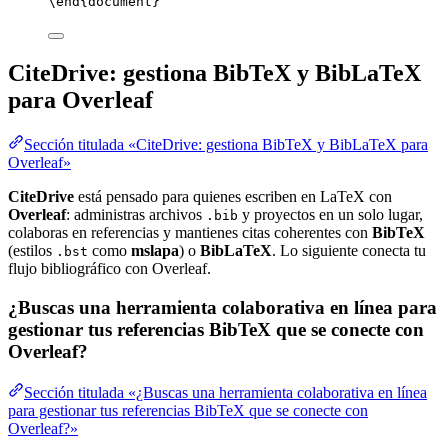
\end
{
document
}
CiteDrive: gestiona BibTeX y BibLaTeX
para Overleaf
Sección titulada «CiteDrive: gestiona BibTeX y BibLaTeX para
Overleaf»
CiteDrive
está pensado para quienes escriben en LaTeX con
Overleaf
: administras archivos
y proyectos en un solo lugar,
.bib
colaboras en referencias y mantienes citas coherentes con
BibTeX
(estilos
como
mslapa
) o
BibLaTeX
. Lo siguiente conecta tu
.bst
flujo bibliográfico con Overleaf.
¿Buscas una herramienta colaborativa en línea para
gestionar tus referencias BibTeX que se conecte con
Overleaf?
Sección titulada «¿Buscas una herramienta colaborativa en línea
para gestionar tus referencias BibTeX que se conecte con
Overleaf?»