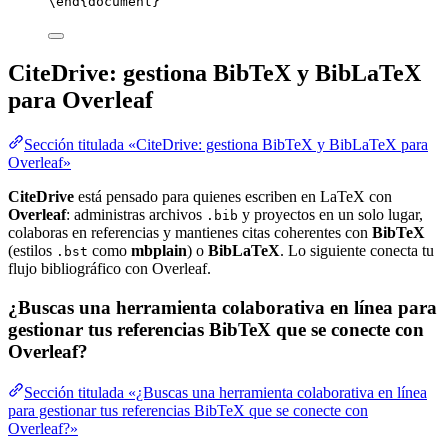
\end
{
document
}
CiteDrive: gestiona BibTeX y BibLaTeX
para Overleaf
Sección titulada «CiteDrive: gestiona BibTeX y BibLaTeX para
Overleaf»
CiteDrive
está pensado para quienes escriben en LaTeX con
Overleaf
: administras archivos
y proyectos en un solo lugar,
.bib
colaboras en referencias y mantienes citas coherentes con
BibTeX
(estilos
como
mbplain
) o
BibLaTeX
. Lo siguiente conecta tu
.bst
flujo bibliográfico con Overleaf.
¿Buscas una herramienta colaborativa en línea para
gestionar tus referencias BibTeX que se conecte con
Overleaf?
Sección titulada «¿Buscas una herramienta colaborativa en línea
para gestionar tus referencias BibTeX que se conecte con
Overleaf?»