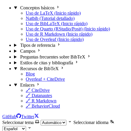
Conceptos básicos
Uso de LaTeX (Inicio rápido)
Natbib (Tutorial detallado)
Uso de BibLaTeX (Inicio rápido)
Uso de Quarto (RStudio/Posit) (Inicio rápido)
Uso de R Markdown (Inicio rápido)
Uso de Overleaf (Inicio rápido)
Tipos de referencia
Campos
Preguntas frecuentes sobre BibTeX
Estilos de citas y bibliografía
Recursos de BibTeX
Blog
Overleaf + CiteDrive
Enlaces
🔗 CiteDrive
🔗 Datanautes
🔗 R Markdown
🔗 BehaviorCloud
GitHub
Twitter
Seleccionar tema
Seleccionar idioma