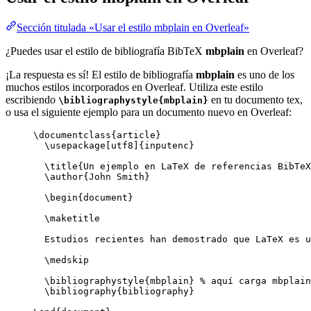
Sección titulada «Usar el estilo mbplain en Overleaf»
¿Puedes usar el estilo de bibliografía BibTeX
mbplain
en Overleaf?
¡La respuesta es sí! El estilo de bibliografía
mbplain
es uno de los
muchos estilos incorporados en Overleaf. Utiliza este estilo
escribiendo
en tu documento tex,
\bibliographystyle{mbplain}
o usa el siguiente ejemplo para un documento nuevo en Overleaf:
\documentclass
{
article
}
\usepackage
[
utf8
]{
inputenc
}
\title
{Un ejemplo en LaTeX de referencias BibTeX
\author
{John Smith}
\begin
{
document
}
\maketitle
Estudios recientes han demostrado que LaTeX es u
\medskip
\bibliographystyle
{mbplain} 
% aquí carga mbplain
\bibliography
{bibliography}