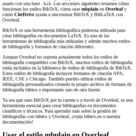
usarlo con una base
. Las secciones siguientes resumen cómo
.bib
funcionan los estilos BibTeX, cómo usar
mbplain
en
Overleaf
y
cómo
CiteDrive
ayuda a sincronizar BibTeX y BibLaTeX con
Overleaf.
BibTeX es una herramienta bibliográfica poderosa utilizada para
crear bibliografías en documentos LaTeX. Es una de las
herramientas de bibliografía más utilizadas y admite muchos estilos
de bibliografía y formatos de citación diferentes.
Aunque Overleaf no soporta actualmente todos los estilos de
bibliografía compatibles con BibTeX, muchos estilos de bibliografía
están incluidos en la biblioteca de estilos de bibliografía de BibTeX.
Estos estilos de bibliografía incluyen formatos de citación APA,
IEEE, CSE y Chicago. También puedes utilizar estilos de
bibliografía personalizados creando tu propio archivo de formato de
bibliografía bibtex o importando uno de otra fuente.
Ya sea que uses BibTeX por tu cuenta o a través de Overleaf, es una
herramienta esencial para crear bibliografías en documentos
científicos y técnicos. Para aprender más sobre la gestión de
bibliografías con bibtex y Overleaf, ¡visita bibtex.eu o nuestra
documentación!
Usar el estilo
mbplain
en Overleaf