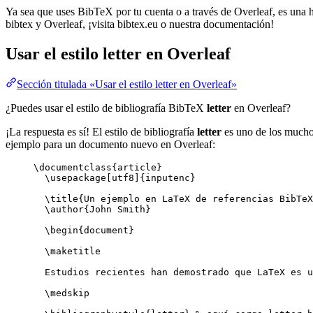
Ya sea que uses BibTeX por tu cuenta o a través de Overleaf, es una he
bibtex y Overleaf, ¡visita bibtex.eu o nuestra documentación!
Usar el estilo
letter
en Overleaf
Sección titulada «Usar el estilo letter en Overleaf»
¿Puedes usar el estilo de bibliografía BibTeX
letter
en Overleaf?
¡La respuesta es sí! El estilo de bibliografía
letter
es uno de los muchos
ejemplo para un documento nuevo en Overleaf:
\documentclass
{
article
}
\usepackage
[
utf8
]{
inputenc
}
\title
{Un ejemplo en LaTeX de referencias BibTeX
\author
{John Smith}
\begin
{
document
}
\maketitle
Estudios recientes han demostrado que LaTeX es u
\medskip