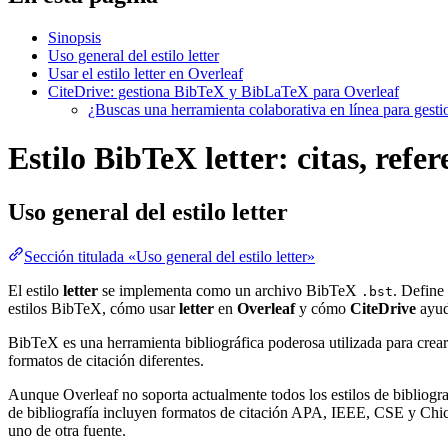
Sinopsis
Uso general del estilo letter
Usar el estilo letter en Overleaf
CiteDrive: gestiona BibTeX y BibLaTeX para Overleaf
¿Buscas una herramienta colaborativa en línea para gest
Estilo BibTeX letter: citas, refe
Uso general del estilo
letter
Sección titulada «Uso general del estilo letter»
El estilo
letter
se implementa como un archivo BibTeX
. Define
.bst
estilos BibTeX, cómo usar
letter
en
Overleaf
y cómo
CiteDrive
ayud
BibTeX es una herramienta bibliográfica poderosa utilizada para crear
formatos de citación diferentes.
Aunque Overleaf no soporta actualmente todos los estilos de bibliograf
de bibliografía incluyen formatos de citación APA, IEEE, CSE y Chica
uno de otra fuente.