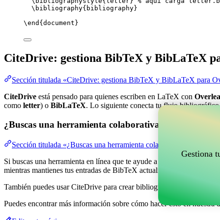
\bibliographystyle
{letter} 
% aquí carga letter.b
\bibliography
{bibliography}
\end
{
document
}
CiteDrive: gestiona BibTeX y BibLaTeX p
Sección titulada «CiteDrive: gestiona BibTeX y BibLaTeX para Ov
CiteDrive
está pensado para quienes escriben en LaTeX con
Overlea
como
letter
) o
BibLaTeX
. Lo siguiente conecta tu flujo bibliográfic
¿Buscas una herramienta colaborativa en línea para g
Sección titulada «¿Buscas una herramienta colaborativa en línea pa
Gestiona t
Si buscas una herramienta en línea que te ayude a gestionar tus refere
mientras mantienes tus entradas de BibTeX actualizadas en tu proyect
También puedes usar CiteDrive para crear bibliografías y citas en vari
Puedes encontrar más información sobre cómo hacer esto en nuestra 