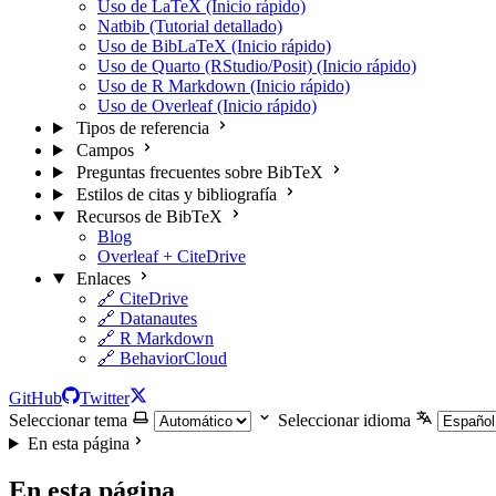
Uso de LaTeX (Inicio rápido)
Natbib (Tutorial detallado)
Uso de BibLaTeX (Inicio rápido)
Uso de Quarto (RStudio/Posit) (Inicio rápido)
Uso de R Markdown (Inicio rápido)
Uso de Overleaf (Inicio rápido)
Tipos de referencia
Campos
Preguntas frecuentes sobre BibTeX
Estilos de citas y bibliografía
Recursos de BibTeX
Blog
Overleaf + CiteDrive
Enlaces
🔗 CiteDrive
🔗 Datanautes
🔗 R Markdown
🔗 BehaviorCloud
GitHub
Twitter
Seleccionar tema
Seleccionar idioma
En esta página
En esta página