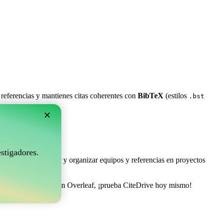
 referencias y mantienes citas coherentes con
BibTeX
(estilos
.bst
×
rleaf?
stigadores.
e permite coleccionar y organizar equipos y referencias en proyectos
tionar tu bibliografía en Overleaf, ¡prueba CiteDrive hoy mismo!