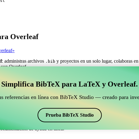
st
ara Overleaf
erleaf»
f
: administras archivos
y proyectos en un solo lugar, colaboras en
.bib
o con Overleaf.
estionar tus referencias BibTeX que se conecte con Ove
Simplifica BibTeX para LaTeX y Overleaf.
ra gestionar tus referencias BibTeX que se conecte con Overleaf?»
us referencias en línea con BibTeX Studio — creado para inve
ncias, citas y bibliografía en Overleaf, ¡CiteDrive puede ser perfecta! T
o de Overleaf.
Prueba BibTeX Studio
os estilos, incluyendo letter. Así que si buscas una manera fácil de ges
documentación de ayuda en línea.