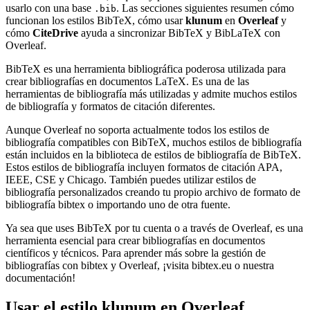
usarlo con una base
. Las secciones siguientes resumen cómo
.bib
funcionan los estilos BibTeX, cómo usar
klunum
en
Overleaf
y
cómo
CiteDrive
ayuda a sincronizar BibTeX y BibLaTeX con
Overleaf.
BibTeX es una herramienta bibliográfica poderosa utilizada para
crear bibliografías en documentos LaTeX. Es una de las
herramientas de bibliografía más utilizadas y admite muchos estilos
de bibliografía y formatos de citación diferentes.
Aunque Overleaf no soporta actualmente todos los estilos de
bibliografía compatibles con BibTeX, muchos estilos de bibliografía
están incluidos en la biblioteca de estilos de bibliografía de BibTeX.
Estos estilos de bibliografía incluyen formatos de citación APA,
IEEE, CSE y Chicago. También puedes utilizar estilos de
bibliografía personalizados creando tu propio archivo de formato de
bibliografía bibtex o importando uno de otra fuente.
Ya sea que uses BibTeX por tu cuenta o a través de Overleaf, es una
herramienta esencial para crear bibliografías en documentos
científicos y técnicos. Para aprender más sobre la gestión de
bibliografías con bibtex y Overleaf, ¡visita bibtex.eu o nuestra
documentación!
Usar el estilo
klunum
en Overleaf