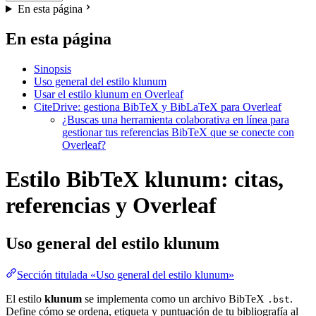
En esta página
En esta página
Sinopsis
Uso general del estilo klunum
Usar el estilo klunum en Overleaf
CiteDrive: gestiona BibTeX y BibLaTeX para Overleaf
¿Buscas una herramienta colaborativa en línea para
gestionar tus referencias BibTeX que se conecte con
Overleaf?
Estilo BibTeX klunum: citas,
referencias y Overleaf
Uso general del estilo
klunum
Sección titulada «Uso general del estilo klunum»
El estilo
klunum
se implementa como un archivo BibTeX
.
.bst
Define cómo se ordena, etiqueta y puntuación de tu bibliografía al