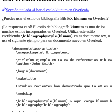
Sección titulada «Usar el estilo klunum en Overleaf»
¿Puedes usar el estilo de bibliografía BibTeX
klunum
en Overleaf?
¡La respuesta es sí! El estilo de bibliografía
klunum
es uno de los
muchos estilos incorporados en Overleaf. Utiliza este estilo
escribiendo
en tu documento tex, o
\bibliographystyle{klunum}
usa el siguiente ejemplo para un documento nuevo en Overleaf:
\documentclass
{
article
}
\usepackage
[
utf8
]{
inputenc
}
\title
{Un ejemplo en LaTeX de referencias BibTeX
\author
{John Smith}
\begin
{
document
}
\maketitle
Estudios recientes han demostrado que LaTeX es u
\medskip
\bibliographystyle
{klunum} 
% aquí carga klunum.b
\bibliography
{bibliography}