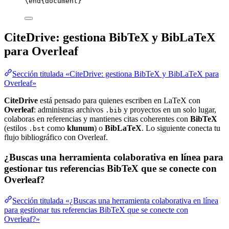
\end
{
document
}
CiteDrive: gestiona BibTeX y BibLaTeX
para Overleaf
Sección titulada «CiteDrive: gestiona BibTeX y BibLaTeX para
Overleaf»
CiteDrive
está pensado para quienes escriben en LaTeX con
Overleaf
: administras archivos
y proyectos en un solo lugar,
.bib
colaboras en referencias y mantienes citas coherentes con
BibTeX
(estilos
como
klunum
) o
BibLaTeX
. Lo siguiente conecta tu
.bst
flujo bibliográfico con Overleaf.
¿Buscas una herramienta colaborativa en línea para
gestionar tus referencias BibTeX que se conecte con
Overleaf?
Sección titulada «¿Buscas una herramienta colaborativa en línea
para gestionar tus referencias BibTeX que se conecte con
Overleaf?»