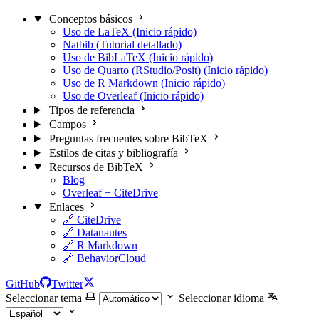
Conceptos básicos
Uso de LaTeX (Inicio rápido)
Natbib (Tutorial detallado)
Uso de BibLaTeX (Inicio rápido)
Uso de Quarto (RStudio/Posit) (Inicio rápido)
Uso de R Markdown (Inicio rápido)
Uso de Overleaf (Inicio rápido)
Tipos de referencia
Campos
Preguntas frecuentes sobre BibTeX
Estilos de citas y bibliografía
Recursos de BibTeX
Blog
Overleaf + CiteDrive
Enlaces
🔗 CiteDrive
🔗 Datanautes
🔗 R Markdown
🔗 BehaviorCloud
GitHub
Twitter
Seleccionar tema
Seleccionar idioma