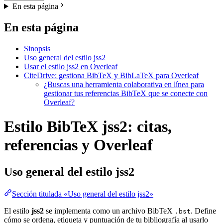
En esta página
En esta página
Sinopsis
Uso general del estilo jss2
Usar el estilo jss2 en Overleaf
CiteDrive: gestiona BibTeX y BibLaTeX para Overleaf
¿Buscas una herramienta colaborativa en línea para
gestionar tus referencias BibTeX que se conecte con
Overleaf?
Estilo BibTeX jss2: citas,
referencias y Overleaf
Uso general del estilo
jss2
Sección titulada «Uso general del estilo jss2»
El estilo
jss2
se implementa como un archivo BibTeX
. Define
.bst
cómo se ordena, etiqueta y puntuación de tu bibliografía al usarlo