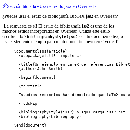
Sección titulada «Usar el estilo jss2 en Overleaf»
¿Puedes usar el estilo de bibliografía BibTeX
jss2
en Overleaf?
¡La respuesta es sí! El estilo de bibliografía
jss2
es uno de los
muchos estilos incorporados en Overleaf. Utiliza este estilo
escribiendo
en tu documento tex, o
\bibliographystyle{jss2}
usa el siguiente ejemplo para un documento nuevo en Overleaf:
\documentclass
{
article
}
\usepackage
[
utf8
]{
inputenc
}
\title
{Un ejemplo en LaTeX de referencias BibTeX
\author
{John Smith}
\begin
{
document
}
\maketitle
Estudios recientes han demostrado que LaTeX es u
\medskip
\bibliographystyle
{jss2} 
% aquí carga jss2.bst
\bibliography
{bibliography}
\end
{
document
}