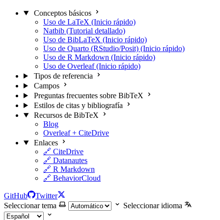
Conceptos básicos
Uso de LaTeX (Inicio rápido)
Natbib (Tutorial detallado)
Uso de BibLaTeX (Inicio rápido)
Uso de Quarto (RStudio/Posit) (Inicio rápido)
Uso de R Markdown (Inicio rápido)
Uso de Overleaf (Inicio rápido)
Tipos de referencia
Campos
Preguntas frecuentes sobre BibTeX
Estilos de citas y bibliografía
Recursos de BibTeX
Blog
Overleaf + CiteDrive
Enlaces
🔗 CiteDrive
🔗 Datanautes
🔗 R Markdown
🔗 BehaviorCloud
GitHub
Twitter
Seleccionar tema
Seleccionar idioma