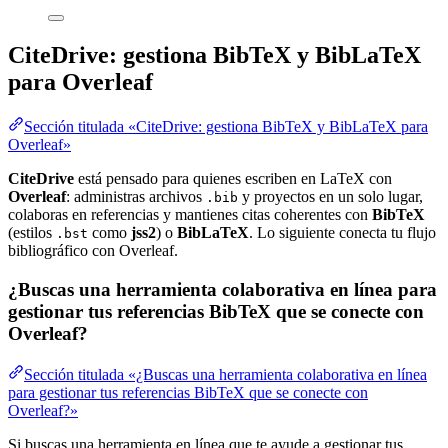
CiteDrive: gestiona BibTeX y BibLaTeX
para Overleaf
Sección titulada «CiteDrive: gestiona BibTeX y BibLaTeX para
Overleaf»
CiteDrive
está pensado para quienes escriben en LaTeX con
Overleaf
: administras archivos
y proyectos en un solo lugar,
.bib
colaboras en referencias y mantienes citas coherentes con
BibTeX
(estilos
como
jss2
) o
BibLaTeX
. Lo siguiente conecta tu flujo
.bst
bibliográfico con Overleaf.
¿Buscas una herramienta colaborativa en línea para
gestionar tus referencias BibTeX que se conecte con
Overleaf?
Sección titulada «¿Buscas una herramienta colaborativa en línea
para gestionar tus referencias BibTeX que se conecte con
Overleaf?»
Si buscas una herramienta en línea que te ayude a gestionar tus