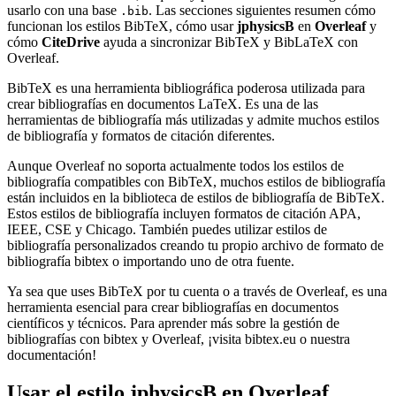
usarlo con una base
. Las secciones siguientes resumen cómo
.bib
funcionan los estilos BibTeX, cómo usar
jphysicsB
en
Overleaf
y
cómo
CiteDrive
ayuda a sincronizar BibTeX y BibLaTeX con
Overleaf.
BibTeX es una herramienta bibliográfica poderosa utilizada para
crear bibliografías en documentos LaTeX. Es una de las
herramientas de bibliografía más utilizadas y admite muchos estilos
de bibliografía y formatos de citación diferentes.
Aunque Overleaf no soporta actualmente todos los estilos de
bibliografía compatibles con BibTeX, muchos estilos de bibliografía
están incluidos en la biblioteca de estilos de bibliografía de BibTeX.
Estos estilos de bibliografía incluyen formatos de citación APA,
IEEE, CSE y Chicago. También puedes utilizar estilos de
bibliografía personalizados creando tu propio archivo de formato de
bibliografía bibtex o importando uno de otra fuente.
Ya sea que uses BibTeX por tu cuenta o a través de Overleaf, es una
herramienta esencial para crear bibliografías en documentos
científicos y técnicos. Para aprender más sobre la gestión de
bibliografías con bibtex y Overleaf, ¡visita bibtex.eu o nuestra
documentación!
Usar el estilo
jphysicsB
en Overleaf