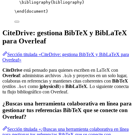
\bibliography
{bibliography}
\end
{
document
}
CiteDrive: gestiona BibTeX y BibLaTeX
para Overleaf
Sección titulada «CiteDrive: gestiona BibTeX y BibLaTeX para
Overleaf»
CiteDrive
está pensado para quienes escriben en LaTeX con
Overleaf
: administras archivos
y proyectos en un solo lugar,
.bib
colaboras en referencias y mantienes citas coherentes con
BibTeX
(estilos
como
jphysicsB
) o
BibLaTeX
. Lo siguiente conecta
.bst
tu flujo bibliográfico con Overleaf.
¿Buscas una herramienta colaborativa en línea para
gestionar tus referencias BibTeX que se conecte con
Overleaf?
Sección titulada «¿Buscas una herramienta colaborativa en línea
para gestionar tus referencias BibTeX que se conecte con