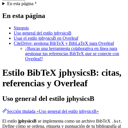
En esta página
En esta página
Sinopsis
Uso general del estilo jphysicsB
Usar el estilo jphysicsB en Overleaf
CiteDrive: gestiona BibTeX y BibLaTeX para Overleaf
¿Buscas una herramienta colaborativa en línea para
gestionar tus referencias BibTeX que se conecte con
Overleaf?
Estilo BibTeX jphysicsB: citas,
referencias y Overleaf
Uso general del estilo
jphysicsB
Sección titulada «Uso general del estilo jphysicsB»
El estilo
jphysicsB
se implementa como un archivo BibTeX
.
.bst
Define cómo se ordena, etiqueta y puntuación de tu bibliografía al