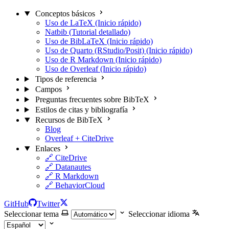
Conceptos básicos
Uso de LaTeX (Inicio rápido)
Natbib (Tutorial detallado)
Uso de BibLaTeX (Inicio rápido)
Uso de Quarto (RStudio/Posit) (Inicio rápido)
Uso de R Markdown (Inicio rápido)
Uso de Overleaf (Inicio rápido)
Tipos de referencia
Campos
Preguntas frecuentes sobre BibTeX
Estilos de citas y bibliografía
Recursos de BibTeX
Blog
Overleaf + CiteDrive
Enlaces
🔗 CiteDrive
🔗 Datanautes
🔗 R Markdown
🔗 BehaviorCloud
GitHub
Twitter
Seleccionar tema
Seleccionar idioma