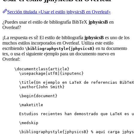
Sección titulada «Usar el estilo jphysicsB en Overleaf»
¿Puedes usar el estilo de bibliografía BibTeX
jphysicsB
en
Overleaf?
¡La respuesta es sí! El estilo de bibliografía
jphysicsB
es uno de los
muchos estilos incorporados en Overleaf. Utiliza este estilo
escribiendo
en tu documento
\bibliographystyle{jphysicsB}
tex, o usa el siguiente ejemplo para un documento nuevo en
Overleaf:
\documentclass
{
article
}
\usepackage
[
utf8
]{
inputenc
}
\title
{Un ejemplo en LaTeX de referencias BibTeX
\author
{John Smith}
\begin
{
document
}
\maketitle
Estudios recientes han demostrado que LaTeX es u
\medskip
\bibliographystyle
{jphysicsB} 
% aquí carga jphys