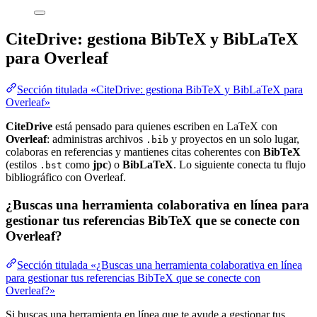
CiteDrive: gestiona BibTeX y BibLaTeX
para Overleaf
Sección titulada «CiteDrive: gestiona BibTeX y BibLaTeX para
Overleaf»
CiteDrive
está pensado para quienes escriben en LaTeX con
Overleaf
: administras archivos
y proyectos en un solo lugar,
.bib
colaboras en referencias y mantienes citas coherentes con
BibTeX
(estilos
como
jpc
) o
BibLaTeX
. Lo siguiente conecta tu flujo
.bst
bibliográfico con Overleaf.
¿Buscas una herramienta colaborativa en línea para
gestionar tus referencias BibTeX que se conecte con
Overleaf?
Sección titulada «¿Buscas una herramienta colaborativa en línea
para gestionar tus referencias BibTeX que se conecte con
Overleaf?»
Si buscas una herramienta en línea que te ayude a gestionar tus