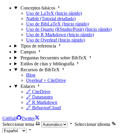
Conceptos básicos
Uso de LaTeX (Inicio rápido)
Natbib (Tutorial detallado)
Uso de BibLaTeX (Inicio rápido)
Uso de Quarto (RStudio/Posit) (Inicio rápido)
Uso de R Markdown (Inicio rápido)
Uso de Overleaf (Inicio rápido)
Tipos de referencia
Campos
Preguntas frecuentes sobre BibTeX
Estilos de citas y bibliografía
Recursos de BibTeX
Blog
Overleaf + CiteDrive
Enlaces
🔗 CiteDrive
🔗 Datanautes
🔗 R Markdown
🔗 BehaviorCloud
GitHub
Twitter
Seleccionar tema
Seleccionar idioma