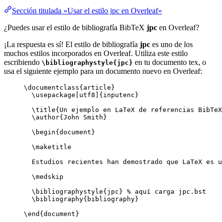
Sección titulada «Usar el estilo jpc en Overleaf»
¿Puedes usar el estilo de bibliografía BibTeX
jpc
en Overleaf?
¡La respuesta es sí! El estilo de bibliografía
jpc
es uno de los
muchos estilos incorporados en Overleaf. Utiliza este estilo
escribiendo
en tu documento tex, o
\bibliographystyle{jpc}
usa el siguiente ejemplo para un documento nuevo en Overleaf:
\documentclass
{
article
}
\usepackage
[
utf8
]{
inputenc
}
\title
{Un ejemplo en LaTeX de referencias BibTeX
\author
{John Smith}
\begin
{
document
}
\maketitle
Estudios recientes han demostrado que LaTeX es u
\medskip
\bibliographystyle
{jpc} 
% aquí carga jpc.bst
\bibliography
{bibliography}
\end
{
document
}