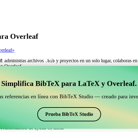
ara Overleaf
erleaf»
f
: administras archivos
y proyectos en un solo lugar, colaboras en
.bib
on Overleaf.
estionar tus referencias BibTeX que se conecte con Ove
Simplifica BibTeX para LaTeX y Overleaf.
ra gestionar tus referencias BibTeX que se conecte con Overleaf?»
us referencias en línea con BibTeX Studio — creado para inve
ncias, citas y bibliografía en Overleaf, ¡CiteDrive puede ser perfecta! T
o de Overleaf.
Prueba BibTeX Studio
os estilos, incluyendo jae. Así que si buscas una manera fácil de gesti
documentación de ayuda en línea.