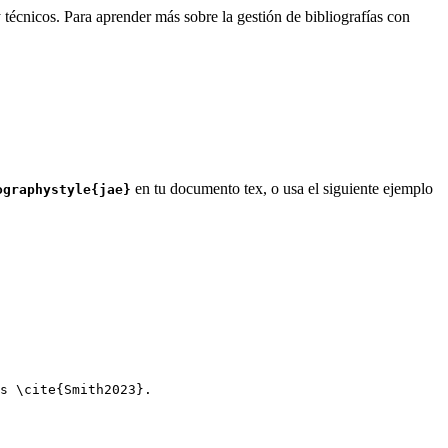
 técnicos. Para aprender más sobre la gestión de bibliografías con
en tu documento tex, o usa el siguiente ejemplo
ographystyle{jae}
s 
\cite
{
Smith2023
}.