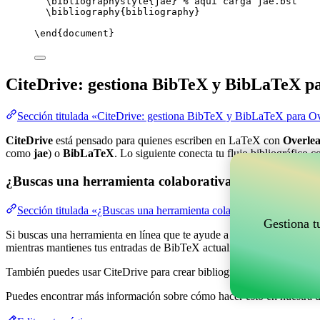
\bibliographystyle
{jae} 
% aquí carga jae.bst
\bibliography
{bibliography}
\end
{
document
}
CiteDrive: gestiona BibTeX y BibLaTeX p
Sección titulada «CiteDrive: gestiona BibTeX y BibLaTeX para Ov
CiteDrive
está pensado para quienes escriben en LaTeX con
Overlea
como
jae
) o
BibLaTeX
. Lo siguiente conecta tu flujo bibliográfico c
¿Buscas una herramienta colaborativa en línea para g
Sección titulada «¿Buscas una herramienta colaborativa en línea pa
Gestiona t
Si buscas una herramienta en línea que te ayude a gestionar tus refere
mientras mantienes tus entradas de BibTeX actualizadas en tu proyect
También puedes usar CiteDrive para crear bibliografías y citas en vari
Puedes encontrar más información sobre cómo hacer esto en nuestra 