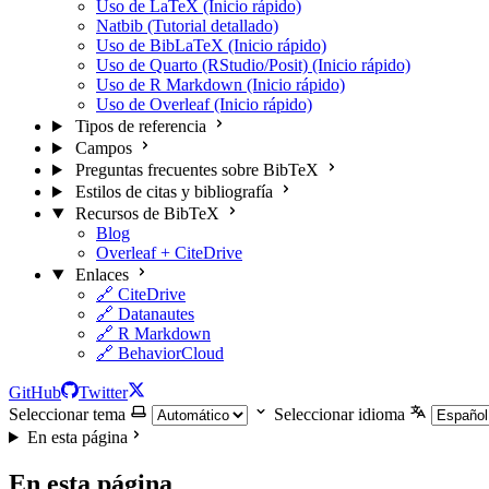
Uso de LaTeX (Inicio rápido)
Natbib (Tutorial detallado)
Uso de BibLaTeX (Inicio rápido)
Uso de Quarto (RStudio/Posit) (Inicio rápido)
Uso de R Markdown (Inicio rápido)
Uso de Overleaf (Inicio rápido)
Tipos de referencia
Campos
Preguntas frecuentes sobre BibTeX
Estilos de citas y bibliografía
Recursos de BibTeX
Blog
Overleaf + CiteDrive
Enlaces
🔗 CiteDrive
🔗 Datanautes
🔗 R Markdown
🔗 BehaviorCloud
GitHub
Twitter
Seleccionar tema
Seleccionar idioma
En esta página
En esta página