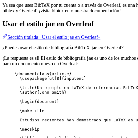
Ya sea que uses BibTeX por tu cuenta o a través de Overleaf, es una he
bibtex y Overleaf, ¡visita bibtex.eu o nuestra documentación!
Usar el estilo
jae
en Overleaf
Sección titulada «Usar el estilo jae en Overleaf»
¿Puedes usar el estilo de bibliografía BibTeX
jae
en Overleaf?
¡La respuesta es sí! El estilo de bibliografía
jae
es uno de los muchos es
para un documento nuevo en Overleaf:
\documentclass
{
article
}
\usepackage
[
utf8
]{
inputenc
}
\title
{Un ejemplo en LaTeX de referencias BibTeX
\author
{John Smith}
\begin
{
document
}
\maketitle
Estudios recientes han demostrado que LaTeX es u
\medskip