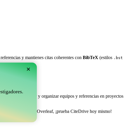
 referencias y mantienes citas coherentes con
BibTeX
(estilos
.bst
×
rleaf?
stigadores.
e permite coleccionar y organizar equipos y referencias en proyectos
onar tu bibliografía en Overleaf, ¡prueba CiteDrive hoy mismo!