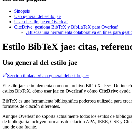
Sinopsis
Uso general del estilo jae
Usar el estilo jae en Overleaf
CiteDrive: gestiona BibTeX y BibLaTeX para Overleaf
¿Buscas una herramienta colaborativa en línea para gest
Estilo BibTeX jae: citas, referen
Uso general del estilo
jae
Sección titulada «Uso general del estilo jae»
El estilo
jae
se implementa como un archivo BibTeX
. Define có
.bst
estilos BibTeX, cómo usar
jae
en
Overleaf
y cómo
CiteDrive
ayuda 
BibTeX es una herramienta bibliográfica poderosa utilizada para crear
formatos de citación diferentes.
Aunque Overleaf no soporta actualmente todos los estilos de bibliograf
de bibliografía incluyen formatos de citación APA, IEEE, CSE y Chica
uno de otra fuente.