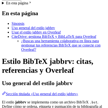
En esta página
En esta página
Sinopsis
Uso general del estilo jabbrv
Usar el estilo jabbrv en Overleaf
CiteDrive: gestiona BibTeX y BibLaTeX para Overleaf
¿Buscas una herramienta colaborativa en línea para
gestionar tus referencias BibTeX que se conecte con
Overleaf?
Estilo BibTeX jabbrv: citas,
referencias y Overleaf
Uso general del estilo
jabbrv
Sección titulada «Uso general del estilo jabbrv»
El estilo
jabbrv
se implementa como un archivo BibTeX
.
.bst
Define cómo se ordena, etiqueta y puntuación de tu bibliografía al