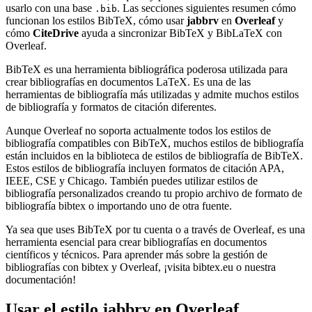
usarlo con una base
. Las secciones siguientes resumen cómo
.bib
funcionan los estilos BibTeX, cómo usar
jabbrv
en
Overleaf
y
cómo
CiteDrive
ayuda a sincronizar BibTeX y BibLaTeX con
Overleaf.
BibTeX es una herramienta bibliográfica poderosa utilizada para
crear bibliografías en documentos LaTeX. Es una de las
herramientas de bibliografía más utilizadas y admite muchos estilos
de bibliografía y formatos de citación diferentes.
Aunque Overleaf no soporta actualmente todos los estilos de
bibliografía compatibles con BibTeX, muchos estilos de bibliografía
están incluidos en la biblioteca de estilos de bibliografía de BibTeX.
Estos estilos de bibliografía incluyen formatos de citación APA,
IEEE, CSE y Chicago. También puedes utilizar estilos de
bibliografía personalizados creando tu propio archivo de formato de
bibliografía bibtex o importando uno de otra fuente.
Ya sea que uses BibTeX por tu cuenta o a través de Overleaf, es una
herramienta esencial para crear bibliografías en documentos
científicos y técnicos. Para aprender más sobre la gestión de
bibliografías con bibtex y Overleaf, ¡visita bibtex.eu o nuestra
documentación!
Usar el estilo
jabbrv
en Overleaf