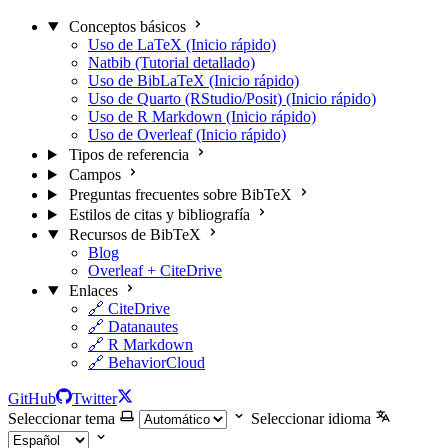
Conceptos básicos
Uso de LaTeX (Inicio rápido)
Natbib (Tutorial detallado)
Uso de BibLaTeX (Inicio rápido)
Uso de Quarto (RStudio/Posit) (Inicio rápido)
Uso de R Markdown (Inicio rápido)
Uso de Overleaf (Inicio rápido)
Tipos de referencia
Campos
Preguntas frecuentes sobre BibTeX
Estilos de citas y bibliografía
Recursos de BibTeX
Blog
Overleaf + CiteDrive
Enlaces
🔗 CiteDrive
🔗 Datanautes
🔗 R Markdown
🔗 BehaviorCloud
GitHub
Twitter
Seleccionar tema
Seleccionar idioma