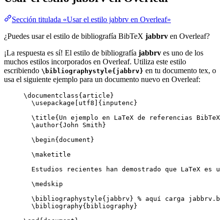
Sección titulada «Usar el estilo jabbrv en Overleaf»
¿Puedes usar el estilo de bibliografía BibTeX
jabbrv
en Overleaf?
¡La respuesta es sí! El estilo de bibliografía
jabbrv
es uno de los
muchos estilos incorporados en Overleaf. Utiliza este estilo
escribiendo
en tu documento tex, o
\bibliographystyle{jabbrv}
usa el siguiente ejemplo para un documento nuevo en Overleaf:
\documentclass
{
article
}
\usepackage
[
utf8
]{
inputenc
}
\title
{Un ejemplo en LaTeX de referencias BibTeX
\author
{John Smith}
\begin
{
document
}
\maketitle
Estudios recientes han demostrado que LaTeX es u
\medskip
\bibliographystyle
{jabbrv} 
% aquí carga jabbrv.b
\bibliography
{bibliography}