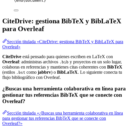
\end
{
document
}
CiteDrive: gestiona BibTeX y BibLaTeX
para Overleaf
Sección titulada «CiteDrive: gestiona BibTeX y BibLaTeX para
Overleaf»
CiteDrive
está pensado para quienes escriben en LaTeX con
Overleaf
: administras archivos
y proyectos en un solo lugar,
.bib
colaboras en referencias y mantienes citas coherentes con
BibTeX
(estilos
como
jabbrv
) o
BibLaTeX
. Lo siguiente conecta tu
.bst
flujo bibliográfico con Overleaf.
¿Buscas una herramienta colaborativa en línea para
gestionar tus referencias BibTeX que se conecte con
Overleaf?
Sección titulada «¿Buscas una herramienta colaborativa en línea
para gestionar tus referencias BibTeX que se conecte con
Overleaf?»