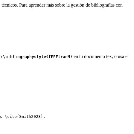
 técnicos. Para aprender más sobre la gestión de bibliografías con
do
en tu documento tex, o usa el
\bibliographystyle{IEEEtranM}
s 
\cite
{
Smith2023
}.