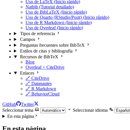
Uso de LaTeX (Inicio rápido)
Natbib (Tutorial detallado)
Uso de BibLaTeX (Inicio rápido)
Uso de Quarto (RStudio/Posit) (Inicio rápido)
Uso de R Markdown (Inicio rápido)
Uso de Overleaf (Inicio rápido)
Tipos de referencia
Campos
Preguntas frecuentes sobre BibTeX
Estilos de citas y bibliografía
Recursos de BibTeX
Blog
Overleaf + CiteDrive
Enlaces
🔗 CiteDrive
🔗 Datanautes
🔗 R Markdown
🔗 BehaviorCloud
GitHub
Twitter
Seleccionar tema
Seleccionar idioma
En esta página
En esta página