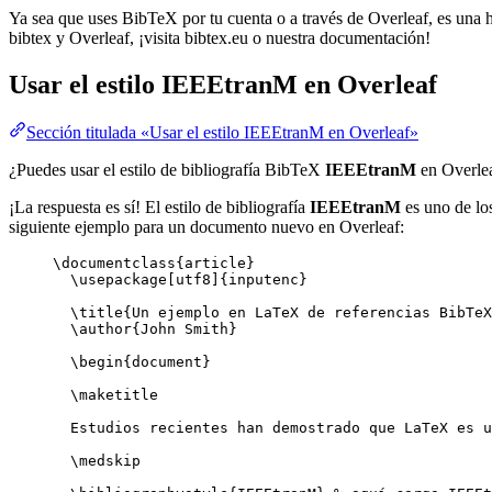
Ya sea que uses BibTeX por tu cuenta o a través de Overleaf, es una he
bibtex y Overleaf, ¡visita bibtex.eu o nuestra documentación!
Usar el estilo
IEEEtranM
en Overleaf
Sección titulada «Usar el estilo IEEEtranM en Overleaf»
¿Puedes usar el estilo de bibliografía BibTeX
IEEEtranM
en Overle
¡La respuesta es sí! El estilo de bibliografía
IEEEtranM
es uno de los
siguiente ejemplo para un documento nuevo en Overleaf:
\documentclass
{
article
}
\usepackage
[
utf8
]{
inputenc
}
\title
{Un ejemplo en LaTeX de referencias BibTeX
\author
{John Smith}
\begin
{
document
}
\maketitle
Estudios recientes han demostrado que LaTeX es u
\medskip