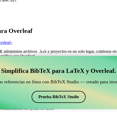
ranM.bst
ara Overleaf
erleaf»
f
: administras archivos
y proyectos en un solo lugar, colaboras en
.bib
iográfico con Overleaf.
estionar tus referencias BibTeX que se conecte con Ove
Simplifica BibTeX para LaTeX y Overleaf.
ra gestionar tus referencias BibTeX que se conecte con Overleaf?»
us referencias en línea con BibTeX Studio — creado para inve
ncias, citas y bibliografía en Overleaf, ¡CiteDrive puede ser perfecta! T
o de Overleaf.
Prueba BibTeX Studio
ios estilos, incluyendo IEEEtranM. Así que si buscas una manera fácil d
documentación de ayuda en línea.