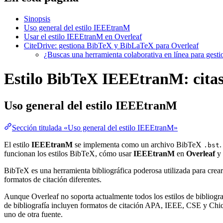
Sinopsis
Uso general del estilo IEEEtranM
Usar el estilo IEEEtranM en Overleaf
CiteDrive: gestiona BibTeX y BibLaTeX para Overleaf
¿Buscas una herramienta colaborativa en línea para gest
Estilo BibTeX IEEEtranM: citas,
Uso general del estilo
IEEEtranM
Sección titulada «Uso general del estilo IEEEtranM»
El estilo
IEEEtranM
se implementa como un archivo BibTeX
.
.bst
funcionan los estilos BibTeX, cómo usar
IEEEtranM
en
Overleaf
y
BibTeX es una herramienta bibliográfica poderosa utilizada para crear
formatos de citación diferentes.
Aunque Overleaf no soporta actualmente todos los estilos de bibliograf
de bibliografía incluyen formatos de citación APA, IEEE, CSE y Chica
uno de otra fuente.