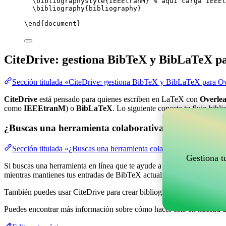
\bibliographystyle
{IEEEtranM} 
% aquí carga IEEEt
\bibliography
{bibliography}
\end
{
document
}
CiteDrive: gestiona BibTeX y BibLaTeX p
Sección titulada «CiteDrive: gestiona BibTeX y BibLaTeX para Ov
CiteDrive
está pensado para quienes escriben en LaTeX con
Overlea
como
IEEEtranM
) o
BibLaTeX
. Lo siguiente conecta tu flujo bibl
¿Buscas una herramienta colaborativa en línea para g
Sección titulada «¿Buscas una herramienta colaborativa en línea pa
Gestiona t
Si buscas una herramienta en línea que te ayude a gestionar tus refere
mientras mantienes tus entradas de BibTeX actualizadas en tu proyect
También puedes usar CiteDrive para crear bibliografías y citas en var
Puedes encontrar más información sobre cómo hacer esto en nuestra 