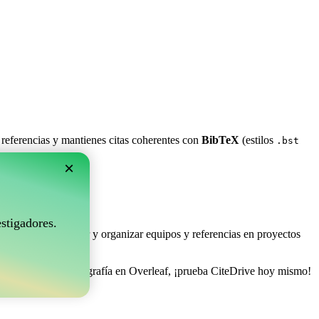
 referencias y mantienes citas coherentes con
BibTeX
(estilos
.bst
×
rleaf?
stigadores.
e permite coleccionar y organizar equipos y referencias en proyectos
e gestionar tu bibliografía en Overleaf, ¡prueba CiteDrive hoy mismo!