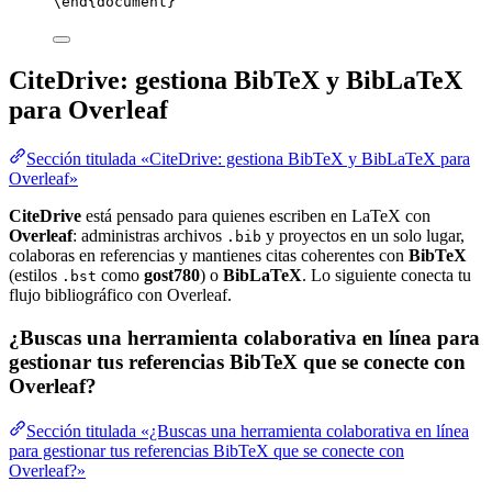
\end
{
document
}
CiteDrive: gestiona BibTeX y BibLaTeX
para Overleaf
Sección titulada «CiteDrive: gestiona BibTeX y BibLaTeX para
Overleaf»
CiteDrive
está pensado para quienes escriben en LaTeX con
Overleaf
: administras archivos
y proyectos en un solo lugar,
.bib
colaboras en referencias y mantienes citas coherentes con
BibTeX
(estilos
como
gost780
) o
BibLaTeX
. Lo siguiente conecta tu
.bst
flujo bibliográfico con Overleaf.
¿Buscas una herramienta colaborativa en línea para
gestionar tus referencias BibTeX que se conecte con
Overleaf?
Sección titulada «¿Buscas una herramienta colaborativa en línea
para gestionar tus referencias BibTeX que se conecte con
Overleaf?»