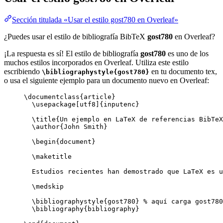
Sección titulada «Usar el estilo gost780 en Overleaf»
¿Puedes usar el estilo de bibliografía BibTeX
gost780
en Overleaf?
¡La respuesta es sí! El estilo de bibliografía
gost780
es uno de los
muchos estilos incorporados en Overleaf. Utiliza este estilo
escribiendo
en tu documento tex,
\bibliographystyle{gost780}
o usa el siguiente ejemplo para un documento nuevo en Overleaf:
\documentclass
{
article
}
\usepackage
[
utf8
]{
inputenc
}
\title
{Un ejemplo en LaTeX de referencias BibTeX
\author
{John Smith}
\begin
{
document
}
\maketitle
Estudios recientes han demostrado que LaTeX es u
\medskip
\bibliographystyle
{gost780} 
% aquí carga gost780
\bibliography
{bibliography}