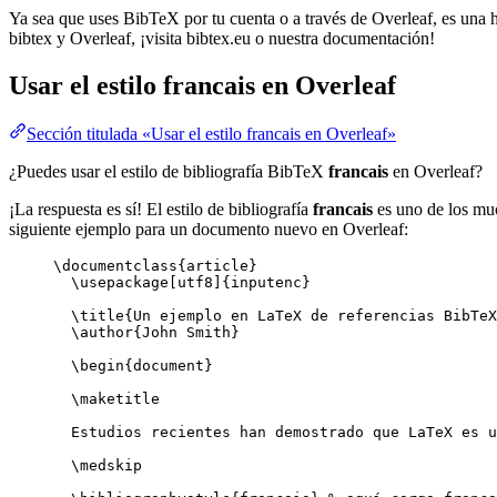
Ya sea que uses BibTeX por tu cuenta o a través de Overleaf, es una he
bibtex y Overleaf, ¡visita bibtex.eu o nuestra documentación!
Usar el estilo
francais
en Overleaf
Sección titulada «Usar el estilo francais en Overleaf»
¿Puedes usar el estilo de bibliografía BibTeX
francais
en Overleaf?
¡La respuesta es sí! El estilo de bibliografía
francais
es uno de los muc
siguiente ejemplo para un documento nuevo en Overleaf:
\documentclass
{
article
}
\usepackage
[
utf8
]{
inputenc
}
\title
{Un ejemplo en LaTeX de referencias BibTeX
\author
{John Smith}
\begin
{
document
}
\maketitle
Estudios recientes han demostrado que LaTeX es u
\medskip