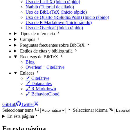
Uso de LaTeX (Inicio rápido)
Natbib (Tutorial detallado)
Uso de BibLaTeX (Inicio rápido)
Uso de Quarto (RStudio/Posit) (Inicio rápido)
Uso de R Markdown (Inicio rápido)
Uso de Overleaf (Inicio rápido)
Tipos de referencia
Campos
Preguntas frecuentes sobre BibTeX
Estilos de citas y bibliografía
Recursos de BibTeX
Blog
Overleaf + CiteDrive
Enlaces
🔗 CiteDrive
🔗 Datanautes
🔗 R Markdown
🔗 BehaviorCloud
GitHub
Twitter
Seleccionar tema
Seleccionar idioma
En esta página
En esta página