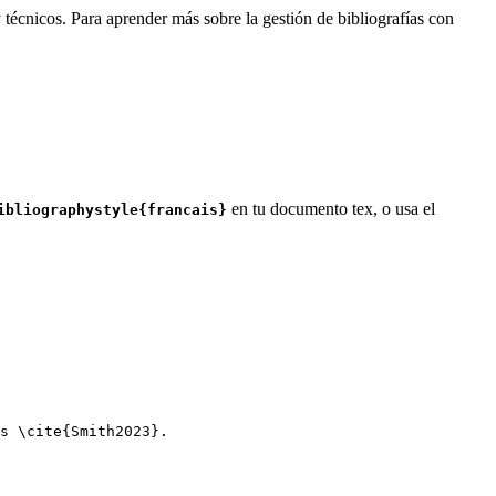
 técnicos. Para aprender más sobre la gestión de bibliografías con
en tu documento tex, o usa el
ibliographystyle{francais}
s 
\cite
{
Smith2023
}.