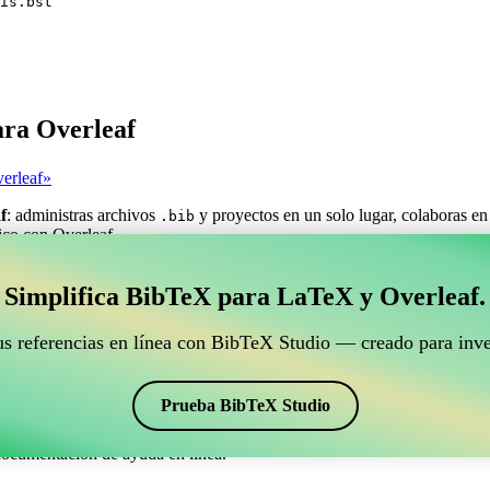
is.bst
ara Overleaf
erleaf»
f
: administras archivos
y proyectos en un solo lugar, colaboras en
.bib
fico con Overleaf.
estionar tus referencias BibTeX que se conecte con Ove
Simplifica BibTeX para LaTeX y Overleaf.
ra gestionar tus referencias BibTeX que se conecte con Overleaf?»
us referencias en línea con BibTeX Studio — creado para inve
ncias, citas y bibliografía en Overleaf, ¡CiteDrive puede ser perfecta! T
o de Overleaf.
Prueba BibTeX Studio
os estilos, incluyendo francais. Así que si buscas una manera fácil de 
documentación de ayuda en línea.