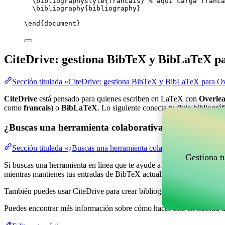
\bibliographystyle
{francais} 
% aquí carga franca
\bibliography
{bibliography}
\end
{
document
}
CiteDrive: gestiona BibTeX y BibLaTeX p
Sección titulada «CiteDrive: gestiona BibTeX y BibLaTeX para Ov
CiteDrive
está pensado para quienes escriben en LaTeX con
Overlea
como
francais
) o
BibLaTeX
. Lo siguiente conecta tu flujo bibliográ
¿Buscas una herramienta colaborativa en línea para g
Sección titulada «¿Buscas una herramienta colaborativa en línea pa
Gestiona t
Si buscas una herramienta en línea que te ayude a gestionar tus refere
mientras mantienes tus entradas de BibTeX actualizadas en tu proyect
También puedes usar CiteDrive para crear bibliografías y citas en vari
Puedes encontrar más información sobre cómo hacer esto en nuestra 