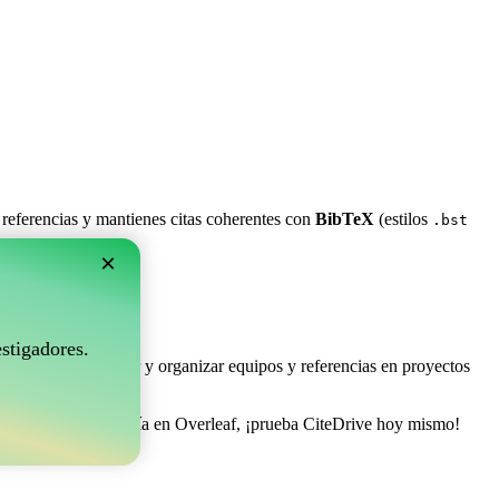
 referencias y mantienes citas coherentes con
BibTeX
(estilos
.bst
×
rleaf?
stigadores.
e permite coleccionar y organizar equipos y referencias en proyectos
gestionar tu bibliografía en Overleaf, ¡prueba CiteDrive hoy mismo!