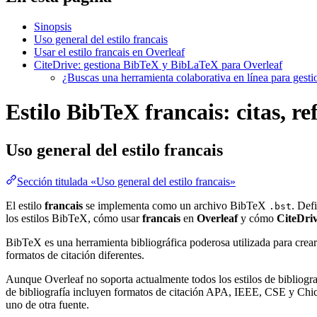
Sinopsis
Uso general del estilo francais
Usar el estilo francais en Overleaf
CiteDrive: gestiona BibTeX y BibLaTeX para Overleaf
¿Buscas una herramienta colaborativa en línea para gest
Estilo BibTeX francais: citas, re
Uso general del estilo
francais
Sección titulada «Uso general del estilo francais»
El estilo
francais
se implementa como un archivo BibTeX
. Def
.bst
los estilos BibTeX, cómo usar
francais
en
Overleaf
y cómo
CiteDri
BibTeX es una herramienta bibliográfica poderosa utilizada para crear
formatos de citación diferentes.
Aunque Overleaf no soporta actualmente todos los estilos de bibliograf
de bibliografía incluyen formatos de citación APA, IEEE, CSE y Chica
uno de otra fuente.