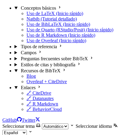
Conceptos básicos
Uso de LaTeX (Inicio rápido)
Natbib (Tutorial detallado)
Uso de BibLaTeX (Inicio rápido)
Uso de Quarto (RStudio/Posit) (Inicio rápido)
Uso de R Markdown (Inicio rápido)
Uso de Overleaf (Inicio rápido)
Tipos de referencia
Campos
Preguntas frecuentes sobre BibTeX
Estilos de citas y bibliografía
Recursos de BibTeX
Blog
Overleaf + CiteDrive
Enlaces
🔗 CiteDrive
🔗 Datanautes
🔗 R Markdown
🔗 BehaviorCloud
GitHub
Twitter
Seleccionar tema
Seleccionar idioma