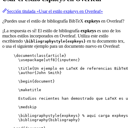
Sección titulada «Usar el estilo expkeys en Overleaf»
¿Puedes usar el estilo de bibliografía BibTeX
expkeys
en Overleaf?
¡La respuesta es sí! El estilo de bibliografía
expkeys
es uno de los
muchos estilos incorporados en Overleaf. Utiliza este estilo
escribiendo
en tu documento tex,
\bibliographystyle{expkeys}
o usa el siguiente ejemplo para un documento nuevo en Overleaf:
\documentclass
{
article
}
\usepackage
[
utf8
]{
inputenc
}
\title
{Un ejemplo en LaTeX de referencias BibTeX
\author
{John Smith}
\begin
{
document
}
\maketitle
Estudios recientes han demostrado que LaTeX es u
\medskip
\bibliographystyle
{expkeys} 
% aquí carga expkeys
\bibliography
{bibliography}