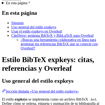
En esta página
En esta página
Sinopsis
Uso general del estilo expkeys
Usar el estilo expkeys en Overleaf
CiteDrive: gestiona BibTeX y BibLaTeX para Overleaf
¿Buscas una herramienta colaborativa en línea para
gestionar tus referencias BibTeX que se conecte con
Overleaf?
Estilo BibTeX expkeys: citas,
referencias y Overleaf
Uso general del estilo
expkeys
Sección titulada «Uso general del estilo expkeys»
El estilo
expkeys
se implementa como un archivo BibTeX
.
.bst
Define cómo se ordena, etiqueta y puntuación de tu bibliografía al