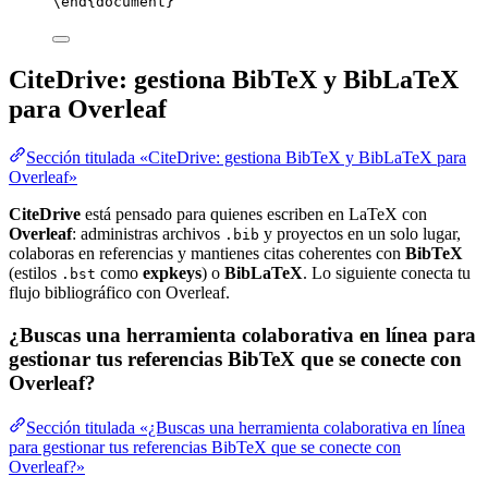
\end
{
document
}
CiteDrive: gestiona BibTeX y BibLaTeX
para Overleaf
Sección titulada «CiteDrive: gestiona BibTeX y BibLaTeX para
Overleaf»
CiteDrive
está pensado para quienes escriben en LaTeX con
Overleaf
: administras archivos
y proyectos en un solo lugar,
.bib
colaboras en referencias y mantienes citas coherentes con
BibTeX
(estilos
como
expkeys
) o
BibLaTeX
. Lo siguiente conecta tu
.bst
flujo bibliográfico con Overleaf.
¿Buscas una herramienta colaborativa en línea para
gestionar tus referencias BibTeX que se conecte con
Overleaf?
Sección titulada «¿Buscas una herramienta colaborativa en línea
para gestionar tus referencias BibTeX que se conecte con
Overleaf?»