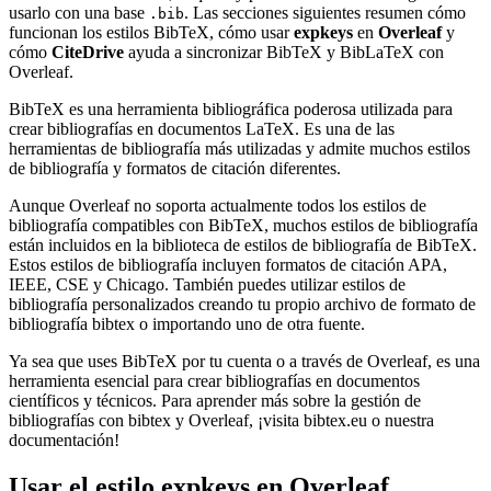
usarlo con una base
. Las secciones siguientes resumen cómo
.bib
funcionan los estilos BibTeX, cómo usar
expkeys
en
Overleaf
y
cómo
CiteDrive
ayuda a sincronizar BibTeX y BibLaTeX con
Overleaf.
BibTeX es una herramienta bibliográfica poderosa utilizada para
crear bibliografías en documentos LaTeX. Es una de las
herramientas de bibliografía más utilizadas y admite muchos estilos
de bibliografía y formatos de citación diferentes.
Aunque Overleaf no soporta actualmente todos los estilos de
bibliografía compatibles con BibTeX, muchos estilos de bibliografía
están incluidos en la biblioteca de estilos de bibliografía de BibTeX.
Estos estilos de bibliografía incluyen formatos de citación APA,
IEEE, CSE y Chicago. También puedes utilizar estilos de
bibliografía personalizados creando tu propio archivo de formato de
bibliografía bibtex o importando uno de otra fuente.
Ya sea que uses BibTeX por tu cuenta o a través de Overleaf, es una
herramienta esencial para crear bibliografías en documentos
científicos y técnicos. Para aprender más sobre la gestión de
bibliografías con bibtex y Overleaf, ¡visita bibtex.eu o nuestra
documentación!
Usar el estilo
expkeys
en Overleaf