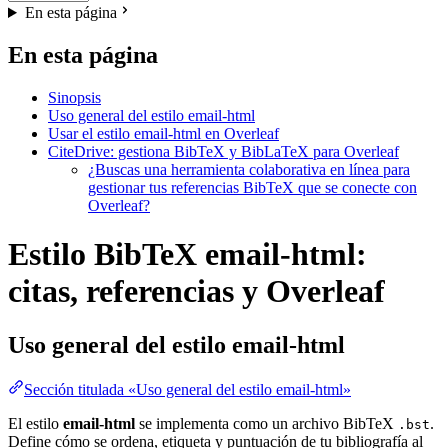
En esta página
En esta página
Sinopsis
Uso general del estilo email-html
Usar el estilo email-html en Overleaf
CiteDrive: gestiona BibTeX y BibLaTeX para Overleaf
¿Buscas una herramienta colaborativa en línea para
gestionar tus referencias BibTeX que se conecte con
Overleaf?
Estilo BibTeX email-html:
citas, referencias y Overleaf
Uso general del estilo
email-html
Sección titulada «Uso general del estilo email-html»
El estilo
email-html
se implementa como un archivo BibTeX
.
.bst
Define cómo se ordena, etiqueta y puntuación de tu bibliografía al