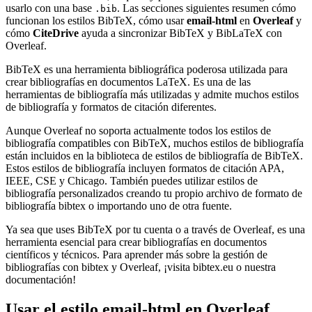
usarlo con una base
. Las secciones siguientes resumen cómo
.bib
funcionan los estilos BibTeX, cómo usar
email-html
en
Overleaf
y
cómo
CiteDrive
ayuda a sincronizar BibTeX y BibLaTeX con
Overleaf.
BibTeX es una herramienta bibliográfica poderosa utilizada para
crear bibliografías en documentos LaTeX. Es una de las
herramientas de bibliografía más utilizadas y admite muchos estilos
de bibliografía y formatos de citación diferentes.
Aunque Overleaf no soporta actualmente todos los estilos de
bibliografía compatibles con BibTeX, muchos estilos de bibliografía
están incluidos en la biblioteca de estilos de bibliografía de BibTeX.
Estos estilos de bibliografía incluyen formatos de citación APA,
IEEE, CSE y Chicago. También puedes utilizar estilos de
bibliografía personalizados creando tu propio archivo de formato de
bibliografía bibtex o importando uno de otra fuente.
Ya sea que uses BibTeX por tu cuenta o a través de Overleaf, es una
herramienta esencial para crear bibliografías en documentos
científicos y técnicos. Para aprender más sobre la gestión de
bibliografías con bibtex y Overleaf, ¡visita bibtex.eu o nuestra
documentación!
Usar el estilo
email-html
en Overleaf