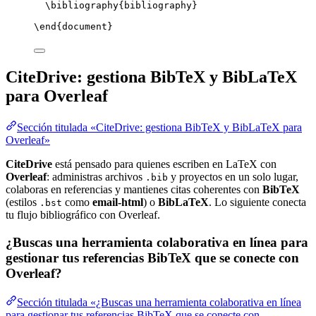
\bibliography
{bibliography}
\end
{
document
}
CiteDrive: gestiona BibTeX y BibLaTeX
para Overleaf
Sección titulada «CiteDrive: gestiona BibTeX y BibLaTeX para
Overleaf»
CiteDrive
está pensado para quienes escriben en LaTeX con
Overleaf
: administras archivos
y proyectos en un solo lugar,
.bib
colaboras en referencias y mantienes citas coherentes con
BibTeX
(estilos
como
email-html
) o
BibLaTeX
. Lo siguiente conecta
.bst
tu flujo bibliográfico con Overleaf.
¿Buscas una herramienta colaborativa en línea para
gestionar tus referencias BibTeX que se conecte con
Overleaf?
Sección titulada «¿Buscas una herramienta colaborativa en línea
para gestionar tus referencias BibTeX que se conecte con