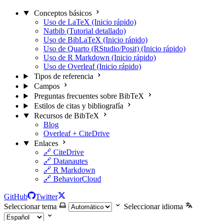
Conceptos básicos
Uso de LaTeX (Inicio rápido)
Natbib (Tutorial detallado)
Uso de BibLaTeX (Inicio rápido)
Uso de Quarto (RStudio/Posit) (Inicio rápido)
Uso de R Markdown (Inicio rápido)
Uso de Overleaf (Inicio rápido)
Tipos de referencia
Campos
Preguntas frecuentes sobre BibTeX
Estilos de citas y bibliografía
Recursos de BibTeX
Blog
Overleaf + CiteDrive
Enlaces
🔗 CiteDrive
🔗 Datanautes
🔗 R Markdown
🔗 BehaviorCloud
GitHub
Twitter
Seleccionar tema
Seleccionar idioma