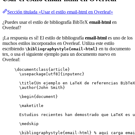
Sección titulada «Usar el estilo email-html en Overleaf»
¿Puedes usar el estilo de bibliografía BibTeX
email-html
en
Overleaf?
¡La respuesta es sí! El estilo de bibliografía
email-html
es uno de los
muchos estilos incorporados en Overleaf. Utiliza este estilo
escribiendo
en tu documento
\bibliographystyle{email-html}
tex, o usa el siguiente ejemplo para un documento nuevo en
Overleaf:
\documentclass
{
article
}
\usepackage
[
utf8
]{
inputenc
}
\title
{Un ejemplo en LaTeX de referencias BibTeX
\author
{John Smith}
\begin
{
document
}
\maketitle
Estudios recientes han demostrado que LaTeX es u
\medskip
\bibliographystyle
{email-html} 
% aquí carga emai