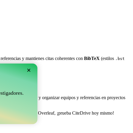
 referencias y mantienes citas coherentes con
BibTeX
(estilos
.bst
×
rleaf?
stigadores.
e permite coleccionar y organizar equipos y referencias en proyectos
onar tu bibliografía en Overleaf, ¡prueba CiteDrive hoy mismo!