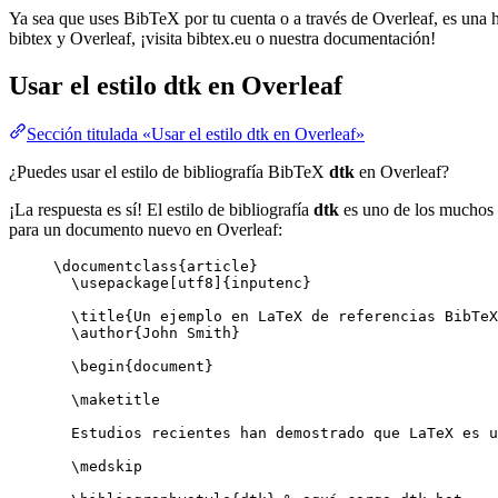
Ya sea que uses BibTeX por tu cuenta o a través de Overleaf, es una he
bibtex y Overleaf, ¡visita bibtex.eu o nuestra documentación!
Usar el estilo
dtk
en Overleaf
Sección titulada «Usar el estilo dtk en Overleaf»
¿Puedes usar el estilo de bibliografía BibTeX
dtk
en Overleaf?
¡La respuesta es sí! El estilo de bibliografía
dtk
es uno de los muchos e
para un documento nuevo en Overleaf:
\documentclass
{
article
}
\usepackage
[
utf8
]{
inputenc
}
\title
{Un ejemplo en LaTeX de referencias BibTeX
\author
{John Smith}
\begin
{
document
}
\maketitle
Estudios recientes han demostrado que LaTeX es u
\medskip