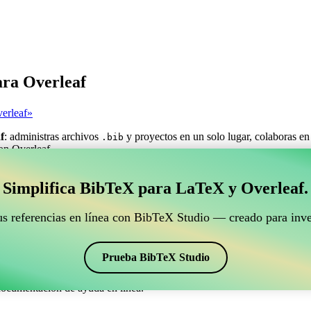
ara Overleaf
erleaf»
f
: administras archivos
y proyectos en un solo lugar, colaboras en
.bib
con Overleaf.
estionar tus referencias BibTeX que se conecte con Ove
Simplifica BibTeX para LaTeX y Overleaf.
ra gestionar tus referencias BibTeX que se conecte con Overleaf?»
us referencias en línea con BibTeX Studio — creado para inve
ncias, citas y bibliografía en Overleaf, ¡CiteDrive puede ser perfecta! T
o de Overleaf.
Prueba BibTeX Studio
os estilos, incluyendo dtk. Así que si buscas una manera fácil de gesti
documentación de ayuda en línea.