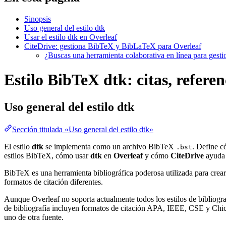
Sinopsis
Uso general del estilo dtk
Usar el estilo dtk en Overleaf
CiteDrive: gestiona BibTeX y BibLaTeX para Overleaf
¿Buscas una herramienta colaborativa en línea para gest
Estilo BibTeX dtk: citas, referen
Uso general del estilo
dtk
Sección titulada «Uso general del estilo dtk»
El estilo
dtk
se implementa como un archivo BibTeX
. Define c
.bst
estilos BibTeX, cómo usar
dtk
en
Overleaf
y cómo
CiteDrive
ayuda 
BibTeX es una herramienta bibliográfica poderosa utilizada para crear
formatos de citación diferentes.
Aunque Overleaf no soporta actualmente todos los estilos de bibliograf
de bibliografía incluyen formatos de citación APA, IEEE, CSE y Chica
uno de otra fuente.