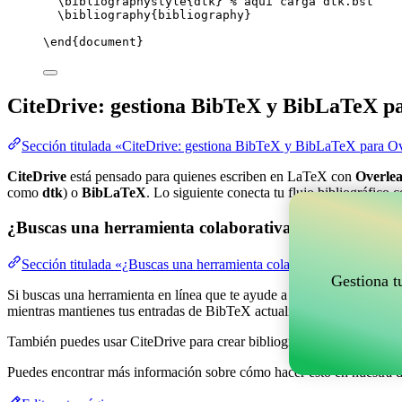
\bibliographystyle
{dtk} 
% aquí carga dtk.bst
\bibliography
{bibliography}
\end
{
document
}
CiteDrive: gestiona BibTeX y BibLaTeX p
Sección titulada «CiteDrive: gestiona BibTeX y BibLaTeX para Ov
CiteDrive
está pensado para quienes escriben en LaTeX con
Overlea
como
dtk
) o
BibLaTeX
. Lo siguiente conecta tu flujo bibliográfico 
¿Buscas una herramienta colaborativa en línea para g
Sección titulada «¿Buscas una herramienta colaborativa en línea pa
Gestiona t
Si buscas una herramienta en línea que te ayude a gestionar tus refere
mientras mantienes tus entradas de BibTeX actualizadas en tu proyect
También puedes usar CiteDrive para crear bibliografías y citas en vari
Puedes encontrar más información sobre cómo hacer esto en nuestra 