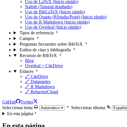
Uso de LaTeX (Inicio rápido)
Natbib (Tutorial detallado)
Uso de BibLaTeX (Inicio rápido)
Uso de Quarto (RStudio/Posit) (Inicio rápido)
Uso de R Markdown (Inicio rápido)
Uso de Overleaf (Inicio rápido)
Tipos de referencia
Campos
Preguntas frecuentes sobre BibTeX
Estilos de citas y bibliografía
Recursos de BibTeX
Blog
Overleaf + CiteDrive
Enlaces
🔗 CiteDrive
🔗 Datanautes
🔗 R Markdown
🔗 BehaviorCloud
GitHub
Twitter
Seleccionar tema
Seleccionar idioma
En esta página
En esta página