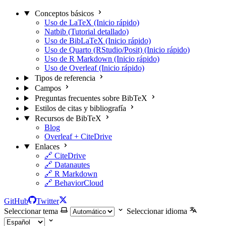
Conceptos básicos
Uso de LaTeX (Inicio rápido)
Natbib (Tutorial detallado)
Uso de BibLaTeX (Inicio rápido)
Uso de Quarto (RStudio/Posit) (Inicio rápido)
Uso de R Markdown (Inicio rápido)
Uso de Overleaf (Inicio rápido)
Tipos de referencia
Campos
Preguntas frecuentes sobre BibTeX
Estilos de citas y bibliografía
Recursos de BibTeX
Blog
Overleaf + CiteDrive
Enlaces
🔗 CiteDrive
🔗 Datanautes
🔗 R Markdown
🔗 BehaviorCloud
GitHub
Twitter
Seleccionar tema
Seleccionar idioma