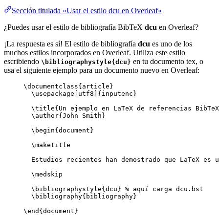
Sección titulada «Usar el estilo dcu en Overleaf»
¿Puedes usar el estilo de bibliografía BibTeX
dcu
en Overleaf?
¡La respuesta es sí! El estilo de bibliografía
dcu
es uno de los
muchos estilos incorporados en Overleaf. Utiliza este estilo
escribiendo
en tu documento tex, o
\bibliographystyle{dcu}
usa el siguiente ejemplo para un documento nuevo en Overleaf:
\documentclass
{
article
}
\usepackage
[
utf8
]{
inputenc
}
\title
{Un ejemplo en LaTeX de referencias BibTeX
\author
{John Smith}
\begin
{
document
}
\maketitle
Estudios recientes han demostrado que LaTeX es u
\medskip
\bibliographystyle
{dcu} 
% aquí carga dcu.bst
\bibliography
{bibliography}
\end
{
document
}