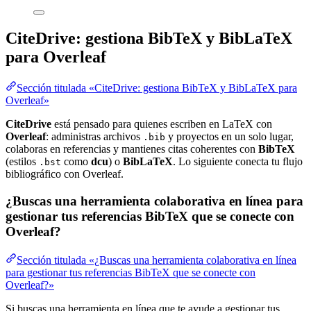
CiteDrive: gestiona BibTeX y BibLaTeX
para Overleaf
Sección titulada «CiteDrive: gestiona BibTeX y BibLaTeX para
Overleaf»
CiteDrive
está pensado para quienes escriben en LaTeX con
Overleaf
: administras archivos
y proyectos en un solo lugar,
.bib
colaboras en referencias y mantienes citas coherentes con
BibTeX
(estilos
como
dcu
) o
BibLaTeX
. Lo siguiente conecta tu flujo
.bst
bibliográfico con Overleaf.
¿Buscas una herramienta colaborativa en línea para
gestionar tus referencias BibTeX que se conecte con
Overleaf?
Sección titulada «¿Buscas una herramienta colaborativa en línea
para gestionar tus referencias BibTeX que se conecte con
Overleaf?»
Si buscas una herramienta en línea que te ayude a gestionar tus