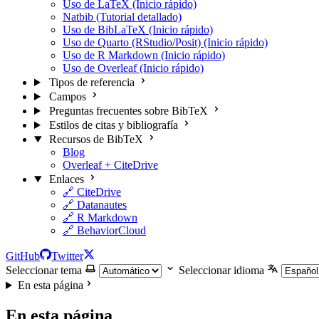
Uso de LaTeX (Inicio rápido)
Natbib (Tutorial detallado)
Uso de BibLaTeX (Inicio rápido)
Uso de Quarto (RStudio/Posit) (Inicio rápido)
Uso de R Markdown (Inicio rápido)
Uso de Overleaf (Inicio rápido)
Tipos de referencia
Campos
Preguntas frecuentes sobre BibTeX
Estilos de citas y bibliografía
Recursos de BibTeX
Blog
Overleaf + CiteDrive
Enlaces
🔗 CiteDrive
🔗 Datanautes
🔗 R Markdown
🔗 BehaviorCloud
GitHub
Twitter
Seleccionar tema
Seleccionar idioma
En esta página
En esta página