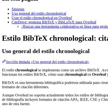
Sinopsis
Uso general del estilo chronological
Usar el estilo chronological en Overleaf
CiteDrive: gestiona BibTeX y BibLaTeX para Overleaf
¿Buscas una herramienta colaborativa en línea para gest
Estilo BibTeX chronological: cit
Uso general del estilo
chronological
Sección titulada «Uso general del estilo chronological»
El estilo
chronological
se implementa como un archivo BibTeX
.bs
funcionan los estilos BibTeX, cómo usar
chronological
en
Overleaf
BibTeX es una herramienta bibliográfica poderosa utilizada para crear
formatos de citación diferentes.
Aunque Overleaf no soporta actualmente todos los estilos de bibliograf
de bibliografía incluyen formatos de citación APA, IEEE, CSE y Chica
uno de otra fuente.