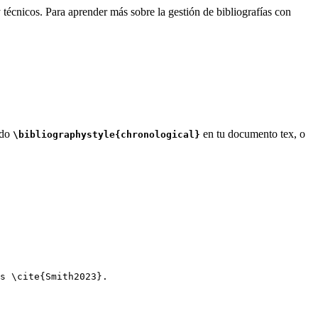
 técnicos. Para aprender más sobre la gestión de bibliografías con
ndo
en tu documento tex, o
\bibliographystyle{chronological}
s 
\cite
{
Smith2023
}.