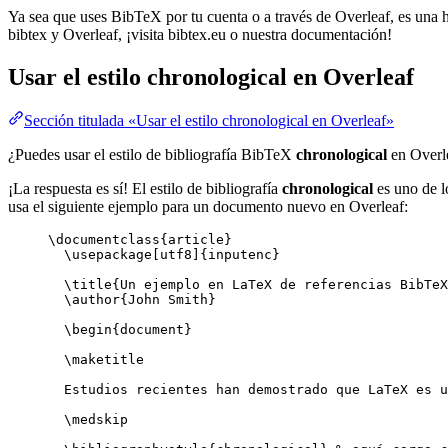
Ya sea que uses BibTeX por tu cuenta o a través de Overleaf, es una he
bibtex y Overleaf, ¡visita bibtex.eu o nuestra documentación!
Usar el estilo
chronological
en Overleaf
Sección titulada «Usar el estilo chronological en Overleaf»
¿Puedes usar el estilo de bibliografía BibTeX
chronological
en Overl
¡La respuesta es sí! El estilo de bibliografía
chronological
es uno de l
usa el siguiente ejemplo para un documento nuevo en Overleaf:
\documentclass
{
article
}
\usepackage
[
utf8
]{
inputenc
}
\title
{Un ejemplo en LaTeX de referencias BibTeX
\author
{John Smith}
\begin
{
document
}
\maketitle
Estudios recientes han demostrado que LaTeX es u
\medskip