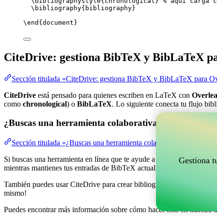
\bibliographystyle
{chronological} 
% aquí carga c
\bibliography
{bibliography}
\end
{
document
}
CiteDrive: gestiona BibTeX y BibLaTeX p
Sección titulada «CiteDrive: gestiona BibTeX y BibLaTeX para Ov
CiteDrive
está pensado para quienes escriben en LaTeX con
Overlea
como
chronological
) o
BibLaTeX
. Lo siguiente conecta tu flujo bib
¿Buscas una herramienta colaborativa en línea para g
Sección titulada «¿Buscas una herramienta colaborativa en línea pa
Si buscas una herramienta en línea que te ayude a gestionar tus refere
Gestiona t
mientras mantienes tus entradas de BibTeX actualizadas en tu proyect
También puedes usar CiteDrive para crear bibliografías y citas en vari
mismo!
Puedes encontrar más información sobre cómo hacer esto en nuestra 