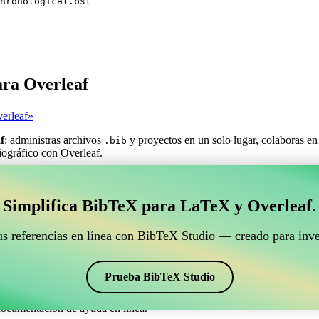
hronological.bst
ara Overleaf
erleaf»
f
: administras archivos
y proyectos en un solo lugar, colaboras en
.bib
liográfico con Overleaf.
estionar tus referencias BibTeX que se conecte con Ove
Simplifica BibTeX para LaTeX y Overleaf.
ra gestionar tus referencias BibTeX que se conecte con Overleaf?»
ncias, citas y bibliografía en Overleaf, ¡CiteDrive puede ser perfecta! T
us referencias en línea con BibTeX Studio — creado para inve
o de Overleaf.
os estilos, incluyendo chronological. Así que si buscas una manera fácil
Prueba BibTeX Studio
documentación de ayuda en línea.