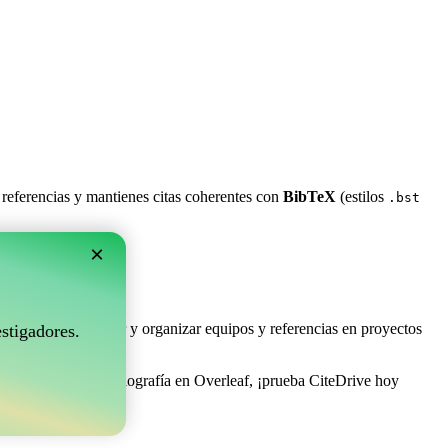
 referencias y mantienes citas coherentes con
BibTeX
(estilos
.bst
×
rleaf?
e permite coleccionar y organizar equipos y referencias en proyectos
stigadores.
 de gestionar tu bibliografía en Overleaf, ¡prueba CiteDrive hoy