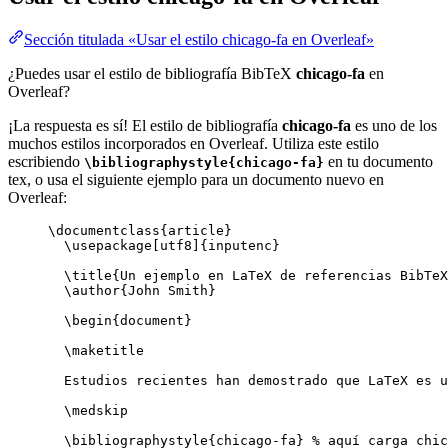
Sección titulada «Usar el estilo chicago-fa en Overleaf»
¿Puedes usar el estilo de bibliografía BibTeX
chicago-fa
en
Overleaf?
¡La respuesta es sí! El estilo de bibliografía
chicago-fa
es uno de los
muchos estilos incorporados en Overleaf. Utiliza este estilo
escribiendo
en tu documento
\bibliographystyle{chicago-fa}
tex, o usa el siguiente ejemplo para un documento nuevo en
Overleaf:
\documentclass
{
article
}
\usepackage
[
utf8
]{
inputenc
}
\title
{Un ejemplo en LaTeX de referencias BibTeX
\author
{John Smith}
\begin
{
document
}
\maketitle
Estudios recientes han demostrado que LaTeX es u
\medskip
\bibliographystyle
{chicago-fa} 
% aquí carga chic