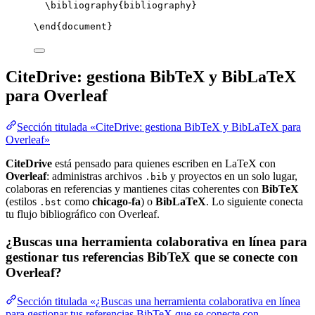
\bibliography
{bibliography}
\end
{
document
}
CiteDrive: gestiona BibTeX y BibLaTeX
para Overleaf
Sección titulada «CiteDrive: gestiona BibTeX y BibLaTeX para
Overleaf»
CiteDrive
está pensado para quienes escriben en LaTeX con
Overleaf
: administras archivos
y proyectos en un solo lugar,
.bib
colaboras en referencias y mantienes citas coherentes con
BibTeX
(estilos
como
chicago-fa
) o
BibLaTeX
. Lo siguiente conecta
.bst
tu flujo bibliográfico con Overleaf.
¿Buscas una herramienta colaborativa en línea para
gestionar tus referencias BibTeX que se conecte con
Overleaf?
Sección titulada «¿Buscas una herramienta colaborativa en línea
para gestionar tus referencias BibTeX que se conecte con