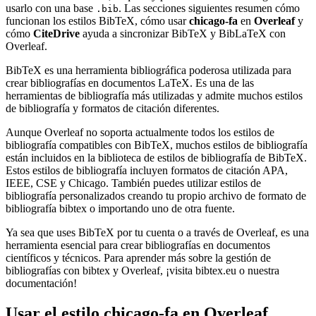
usarlo con una base
. Las secciones siguientes resumen cómo
.bib
funcionan los estilos BibTeX, cómo usar
chicago-fa
en
Overleaf
y
cómo
CiteDrive
ayuda a sincronizar BibTeX y BibLaTeX con
Overleaf.
BibTeX es una herramienta bibliográfica poderosa utilizada para
crear bibliografías en documentos LaTeX. Es una de las
herramientas de bibliografía más utilizadas y admite muchos estilos
de bibliografía y formatos de citación diferentes.
Aunque Overleaf no soporta actualmente todos los estilos de
bibliografía compatibles con BibTeX, muchos estilos de bibliografía
están incluidos en la biblioteca de estilos de bibliografía de BibTeX.
Estos estilos de bibliografía incluyen formatos de citación APA,
IEEE, CSE y Chicago. También puedes utilizar estilos de
bibliografía personalizados creando tu propio archivo de formato de
bibliografía bibtex o importando uno de otra fuente.
Ya sea que uses BibTeX por tu cuenta o a través de Overleaf, es una
herramienta esencial para crear bibliografías en documentos
científicos y técnicos. Para aprender más sobre la gestión de
bibliografías con bibtex y Overleaf, ¡visita bibtex.eu o nuestra
documentación!
Usar el estilo
chicago-fa
en Overleaf