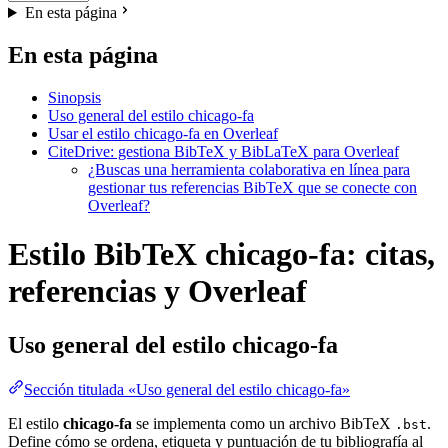
En esta página
En esta página
Sinopsis
Uso general del estilo chicago-fa
Usar el estilo chicago-fa en Overleaf
CiteDrive: gestiona BibTeX y BibLaTeX para Overleaf
¿Buscas una herramienta colaborativa en línea para
gestionar tus referencias BibTeX que se conecte con
Overleaf?
Estilo BibTeX chicago-fa: citas,
referencias y Overleaf
Uso general del estilo
chicago-fa
Sección titulada «Uso general del estilo chicago-fa»
El estilo
chicago-fa
se implementa como un archivo BibTeX
.
.bst
Define cómo se ordena, etiqueta y puntuación de tu bibliografía al