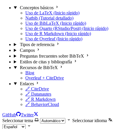
Conceptos básicos
Uso de LaTeX (Inicio rápido)
Natbib (Tutorial detallado)
Uso de BibLaTeX (Inicio rápido)
Uso de Quarto (RStudio/Posit) (Inicio rápido)
Uso de R Markdown (Inicio rápido)
Uso de Overleaf (Inicio rápido)
Tipos de referencia
Campos
Preguntas frecuentes sobre BibTeX
Estilos de citas y bibliografía
Recursos de BibTeX
Blog
Overleaf + CiteDrive
Enlaces
🔗 CiteDrive
🔗 Datanautes
🔗 R Markdown
🔗 BehaviorCloud
GitHub
Twitter
Seleccionar tema
Seleccionar idioma