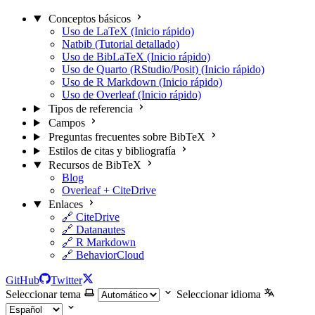
Conceptos básicos
Uso de LaTeX (Inicio rápido)
Natbib (Tutorial detallado)
Uso de BibLaTeX (Inicio rápido)
Uso de Quarto (RStudio/Posit) (Inicio rápido)
Uso de R Markdown (Inicio rápido)
Uso de Overleaf (Inicio rápido)
Tipos de referencia
Campos
Preguntas frecuentes sobre BibTeX
Estilos de citas y bibliografía
Recursos de BibTeX
Blog
Overleaf + CiteDrive
Enlaces
🔗 CiteDrive
🔗 Datanautes
🔗 R Markdown
🔗 BehaviorCloud
GitHub
Twitter
Seleccionar tema
Seleccionar idioma