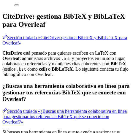
CiteDrive: gestiona BibTeX y BibLaTeX
para Overleaf
Sección titulada «CiteDrive: gestiona BibTeX y BibLaTeX para
Overleaf»
CiteDrive
está pensado para quienes escriben en LaTeX con
Overleaf
: administras archivos
y proyectos en un solo lugar,
.bib
colaboras en referencias y mantienes citas coherentes con
BibTeX
(estilos
como
cell
) o
BibLaTeX
. Lo siguiente conecta tu flujo
.bst
bibliográfico con Overleaf.
¿Buscas una herramienta colaborativa en línea para
gestionar tus referencias BibTeX que se conecte con
Overleaf?
Sección titulada «¿Buscas una herramienta colaborativa en línea
para gestionar tus referencias BibTeX que se conecte con
Overleaf?»
Si buscas una herramienta en línea que te ayude a gestionar tus