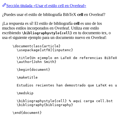
Sección titulada «Usar el estilo cell en Overleaf»
¿Puedes usar el estilo de bibliografía BibTeX
cell
en Overleaf?
¡La respuesta es sí! El estilo de bibliografía
cell
es uno de los
muchos estilos incorporados en Overleaf. Utiliza este estilo
escribiendo
en tu documento tex, o
\bibliographystyle{cell}
usa el siguiente ejemplo para un documento nuevo en Overleaf:
\documentclass
{
article
}
\usepackage
[
utf8
]{
inputenc
}
\title
{Un ejemplo en LaTeX de referencias BibTeX
\author
{John Smith}
\begin
{
document
}
\maketitle
Estudios recientes han demostrado que LaTeX es u
\medskip
\bibliographystyle
{cell} 
% aquí carga cell.bst
\bibliography
{bibliography}
\end
{
document
}