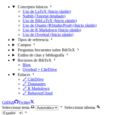
Conceptos básicos
Uso de LaTeX (Inicio rápido)
Natbib (Tutorial detallado)
Uso de BibLaTeX (Inicio rápido)
Uso de Quarto (RStudio/Posit) (Inicio rápido)
Uso de R Markdown (Inicio rápido)
Uso de Overleaf (Inicio rápido)
Tipos de referencia
Campos
Preguntas frecuentes sobre BibTeX
Estilos de citas y bibliografía
Recursos de BibTeX
Blog
Overleaf + CiteDrive
Enlaces
🔗 CiteDrive
🔗 Datanautes
🔗 R Markdown
🔗 BehaviorCloud
GitHub
Twitter
Seleccionar tema
Seleccionar idioma