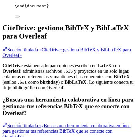
\end
{
document
}
CiteDrive: gestiona BibTeX y BibLaTeX
para Overleaf
Sección titulada «CiteDrive: gestiona BibTeX y BibLaTeX para
Overleaf»
CiteDrive
está pensado para quienes escriben en LaTeX con
Overleaf
: administras archivos
y proyectos en un solo lugar,
.bib
colaboras en referencias y mantienes citas coherentes con
BibTeX
(estilos
como
birthday
) o
BibLaTeX
. Lo siguiente conecta tu
.bst
flujo bibliográfico con Overleaf.
¿Buscas una herramienta colaborativa en línea para
gestionar tus referencias BibTeX que se conecte con
Overleaf?
Sección titulada «¿Buscas una herramienta colaborativa en línea
para gestionar tus referencias BibTeX que se conecte con
Overleaf?»