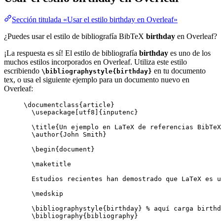
Sección titulada «Usar el estilo birthday en Overleaf»
¿Puedes usar el estilo de bibliografía BibTeX
birthday
en Overleaf?
¡La respuesta es sí! El estilo de bibliografía
birthday
es uno de los
muchos estilos incorporados en Overleaf. Utiliza este estilo
escribiendo
en tu documento
\bibliographystyle{birthday}
tex, o usa el siguiente ejemplo para un documento nuevo en
Overleaf:
\documentclass
{
article
}
\usepackage
[
utf8
]{
inputenc
}
\title
{Un ejemplo en LaTeX de referencias BibTeX
\author
{John Smith}
\begin
{
document
}
\maketitle
Estudios recientes han demostrado que LaTeX es u
\medskip
\bibliographystyle
{birthday} 
% aquí carga birthd
\bibliography
{bibliography}