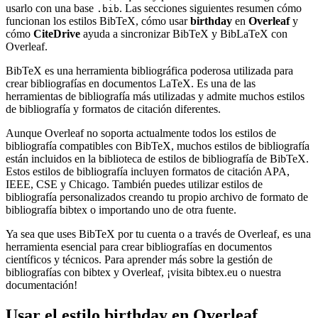
usarlo con una base
. Las secciones siguientes resumen cómo
.bib
funcionan los estilos BibTeX, cómo usar
birthday
en
Overleaf
y
cómo
CiteDrive
ayuda a sincronizar BibTeX y BibLaTeX con
Overleaf.
BibTeX es una herramienta bibliográfica poderosa utilizada para
crear bibliografías en documentos LaTeX. Es una de las
herramientas de bibliografía más utilizadas y admite muchos estilos
de bibliografía y formatos de citación diferentes.
Aunque Overleaf no soporta actualmente todos los estilos de
bibliografía compatibles con BibTeX, muchos estilos de bibliografía
están incluidos en la biblioteca de estilos de bibliografía de BibTeX.
Estos estilos de bibliografía incluyen formatos de citación APA,
IEEE, CSE y Chicago. También puedes utilizar estilos de
bibliografía personalizados creando tu propio archivo de formato de
bibliografía bibtex o importando uno de otra fuente.
Ya sea que uses BibTeX por tu cuenta o a través de Overleaf, es una
herramienta esencial para crear bibliografías en documentos
científicos y técnicos. Para aprender más sobre la gestión de
bibliografías con bibtex y Overleaf, ¡visita bibtex.eu o nuestra
documentación!
Usar el estilo
birthday
en Overleaf