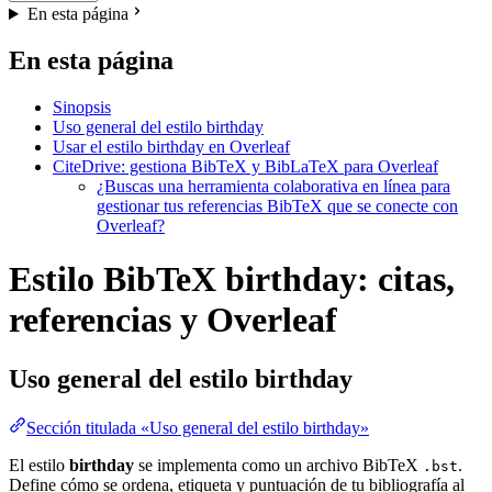
En esta página
En esta página
Sinopsis
Uso general del estilo birthday
Usar el estilo birthday en Overleaf
CiteDrive: gestiona BibTeX y BibLaTeX para Overleaf
¿Buscas una herramienta colaborativa en línea para
gestionar tus referencias BibTeX que se conecte con
Overleaf?
Estilo BibTeX birthday: citas,
referencias y Overleaf
Uso general del estilo
birthday
Sección titulada «Uso general del estilo birthday»
El estilo
birthday
se implementa como un archivo BibTeX
.
.bst
Define cómo se ordena, etiqueta y puntuación de tu bibliografía al