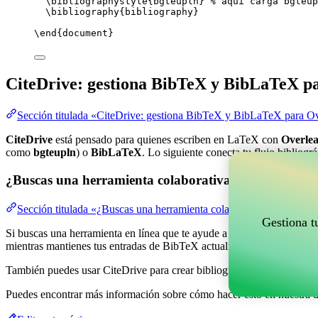
\bibliographystyle
{bgteupln} 
% aquí carga bgteup
\bibliography
{bibliography}
\end
{
document
}
CiteDrive: gestiona BibTeX y BibLaTeX p
Sección titulada «CiteDrive: gestiona BibTeX y BibLaTeX para Ov
CiteDrive
está pensado para quienes escriben en LaTeX con
Overlea
como
bgteupln
) o
BibLaTeX
. Lo siguiente conecta tu flujo bibliogr
¿Buscas una herramienta colaborativa en línea para g
Sección titulada «¿Buscas una herramienta colaborativa en línea pa
Gestiona t
Si buscas una herramienta en línea que te ayude a gestionar tus refere
mientras mantienes tus entradas de BibTeX actualizadas en tu proyect
También puedes usar CiteDrive para crear bibliografías y citas en vari
Puedes encontrar más información sobre cómo hacer esto en nuestra 