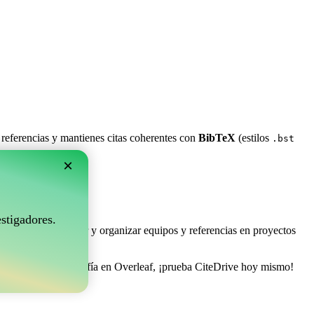
 referencias y mantienes citas coherentes con
BibTeX
(estilos
.bst
×
rleaf?
stigadores.
e permite coleccionar y organizar equipos y referencias en proyectos
gestionar tu bibliografía en Overleaf, ¡prueba CiteDrive hoy mismo!