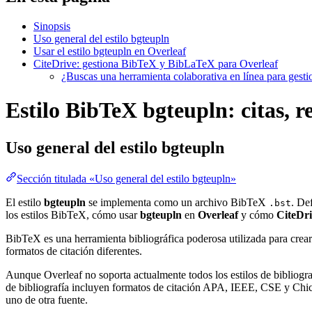
Sinopsis
Uso general del estilo bgteupln
Usar el estilo bgteupln en Overleaf
CiteDrive: gestiona BibTeX y BibLaTeX para Overleaf
¿Buscas una herramienta colaborativa en línea para gest
Estilo BibTeX bgteupln: citas, r
Uso general del estilo
bgteupln
Sección titulada «Uso general del estilo bgteupln»
El estilo
bgteupln
se implementa como un archivo BibTeX
. De
.bst
los estilos BibTeX, cómo usar
bgteupln
en
Overleaf
y cómo
CiteDr
BibTeX es una herramienta bibliográfica poderosa utilizada para crear
formatos de citación diferentes.
Aunque Overleaf no soporta actualmente todos los estilos de bibliograf
de bibliografía incluyen formatos de citación APA, IEEE, CSE y Chica
uno de otra fuente.