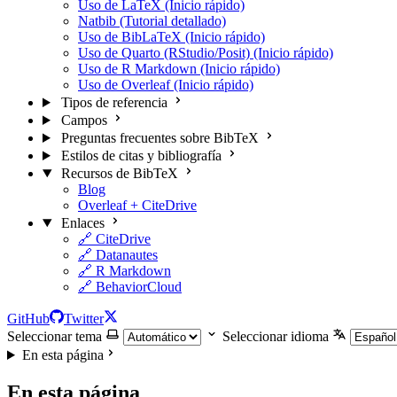
Uso de LaTeX (Inicio rápido)
Natbib (Tutorial detallado)
Uso de BibLaTeX (Inicio rápido)
Uso de Quarto (RStudio/Posit) (Inicio rápido)
Uso de R Markdown (Inicio rápido)
Uso de Overleaf (Inicio rápido)
Tipos de referencia
Campos
Preguntas frecuentes sobre BibTeX
Estilos de citas y bibliografía
Recursos de BibTeX
Blog
Overleaf + CiteDrive
Enlaces
🔗 CiteDrive
🔗 Datanautes
🔗 R Markdown
🔗 BehaviorCloud
GitHub
Twitter
Seleccionar tema
Seleccionar idioma
En esta página
En esta página