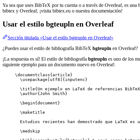
Ya sea que uses BibTeX por tu cuenta o a través de Overleaf, es una he
bibtex y Overleaf, ¡visita bibtex.eu o nuestra documentación!
Usar el estilo
bgteupln
en Overleaf
Sección titulada «Usar el estilo bgteupln en Overleaf»
¿Puedes usar el estilo de bibliografía BibTeX
bgteupln
en Overleaf?
¡La respuesta es sí! El estilo de bibliografía
bgteupln
es uno de los mu
siguiente ejemplo para un documento nuevo en Overleaf:
\documentclass
{
article
}
\usepackage
[
utf8
]{
inputenc
}
\title
{Un ejemplo en LaTeX de referencias BibTeX
\author
{John Smith}
\begin
{
document
}
\maketitle
Estudios recientes han demostrado que LaTeX es u
\medskip