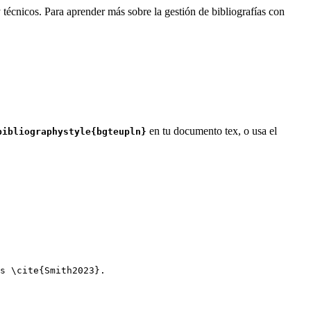
 técnicos. Para aprender más sobre la gestión de bibliografías con
en tu documento tex, o usa el
bibliographystyle{bgteupln}
s 
\cite
{
Smith2023
}.