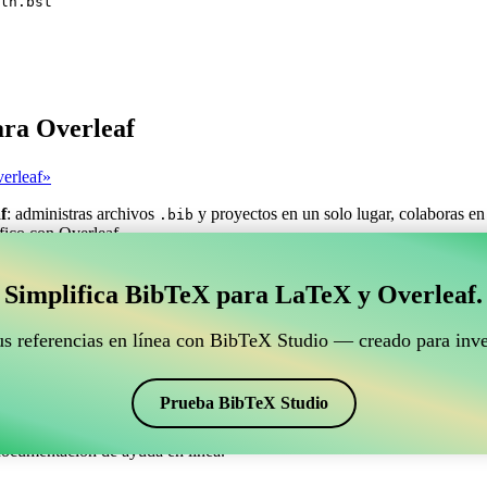
ln.bst
ara Overleaf
erleaf»
f
: administras archivos
y proyectos en un solo lugar, colaboras en
.bib
áfico con Overleaf.
estionar tus referencias BibTeX que se conecte con Ove
Simplifica BibTeX para LaTeX y Overleaf.
ra gestionar tus referencias BibTeX que se conecte con Overleaf?»
us referencias en línea con BibTeX Studio — creado para inve
ncias, citas y bibliografía en Overleaf, ¡CiteDrive puede ser perfecta! T
o de Overleaf.
Prueba BibTeX Studio
os estilos, incluyendo bgteupln. Así que si buscas una manera fácil de 
documentación de ayuda en línea.