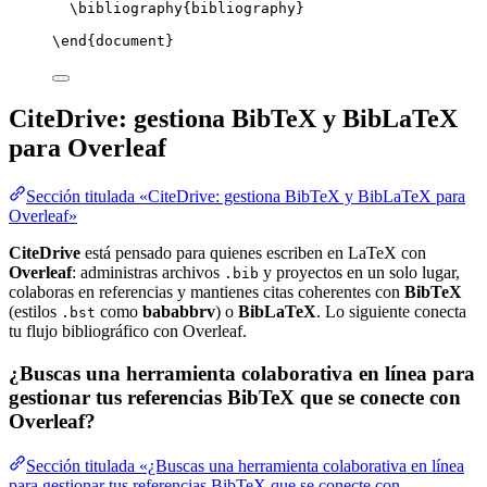
\bibliography
{bibliography}
\end
{
document
}
CiteDrive: gestiona BibTeX y BibLaTeX
para Overleaf
Sección titulada «CiteDrive: gestiona BibTeX y BibLaTeX para
Overleaf»
CiteDrive
está pensado para quienes escriben en LaTeX con
Overleaf
: administras archivos
y proyectos en un solo lugar,
.bib
colaboras en referencias y mantienes citas coherentes con
BibTeX
(estilos
como
bababbrv
) o
BibLaTeX
. Lo siguiente conecta
.bst
tu flujo bibliográfico con Overleaf.
¿Buscas una herramienta colaborativa en línea para
gestionar tus referencias BibTeX que se conecte con
Overleaf?
Sección titulada «¿Buscas una herramienta colaborativa en línea
para gestionar tus referencias BibTeX que se conecte con