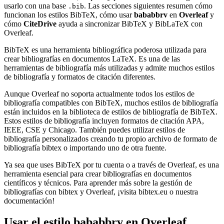
usarlo con una base
. Las secciones siguientes resumen cómo
.bib
funcionan los estilos BibTeX, cómo usar
bababbrv
en
Overleaf
y
cómo
CiteDrive
ayuda a sincronizar BibTeX y BibLaTeX con
Overleaf.
BibTeX es una herramienta bibliográfica poderosa utilizada para
crear bibliografías en documentos LaTeX. Es una de las
herramientas de bibliografía más utilizadas y admite muchos estilos
de bibliografía y formatos de citación diferentes.
Aunque Overleaf no soporta actualmente todos los estilos de
bibliografía compatibles con BibTeX, muchos estilos de bibliografía
están incluidos en la biblioteca de estilos de bibliografía de BibTeX.
Estos estilos de bibliografía incluyen formatos de citación APA,
IEEE, CSE y Chicago. También puedes utilizar estilos de
bibliografía personalizados creando tu propio archivo de formato de
bibliografía bibtex o importando uno de otra fuente.
Ya sea que uses BibTeX por tu cuenta o a través de Overleaf, es una
herramienta esencial para crear bibliografías en documentos
científicos y técnicos. Para aprender más sobre la gestión de
bibliografías con bibtex y Overleaf, ¡visita bibtex.eu o nuestra
documentación!
Usar el estilo
bababbrv
en Overleaf