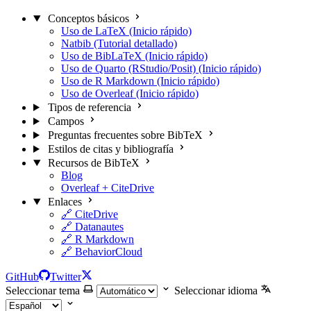
Conceptos básicos
Uso de LaTeX (Inicio rápido)
Natbib (Tutorial detallado)
Uso de BibLaTeX (Inicio rápido)
Uso de Quarto (RStudio/Posit) (Inicio rápido)
Uso de R Markdown (Inicio rápido)
Uso de Overleaf (Inicio rápido)
Tipos de referencia
Campos
Preguntas frecuentes sobre BibTeX
Estilos de citas y bibliografía
Recursos de BibTeX
Blog
Overleaf + CiteDrive
Enlaces
🔗 CiteDrive
🔗 Datanautes
🔗 R Markdown
🔗 BehaviorCloud
GitHub
Twitter
Seleccionar tema
Seleccionar idioma