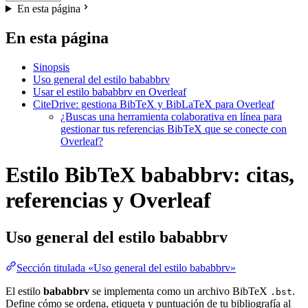
En esta página
En esta página
Sinopsis
Uso general del estilo bababbrv
Usar el estilo bababbrv en Overleaf
CiteDrive: gestiona BibTeX y BibLaTeX para Overleaf
¿Buscas una herramienta colaborativa en línea para
gestionar tus referencias BibTeX que se conecte con
Overleaf?
Estilo BibTeX bababbrv: citas,
referencias y Overleaf
Uso general del estilo
bababbrv
Sección titulada «Uso general del estilo bababbrv»
El estilo
bababbrv
se implementa como un archivo BibTeX
.
.bst
Define cómo se ordena, etiqueta y puntuación de tu bibliografía al