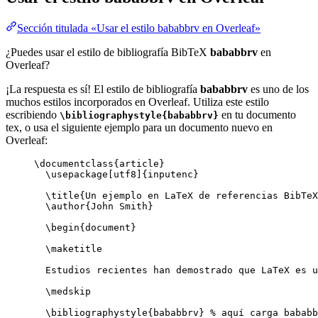
Sección titulada «Usar el estilo bababbrv en Overleaf»
¿Puedes usar el estilo de bibliografía BibTeX
bababbrv
en
Overleaf?
¡La respuesta es sí! El estilo de bibliografía
bababbrv
es uno de los
muchos estilos incorporados en Overleaf. Utiliza este estilo
escribiendo
en tu documento
\bibliographystyle{bababbrv}
tex, o usa el siguiente ejemplo para un documento nuevo en
Overleaf:
\documentclass
{
article
}
\usepackage
[
utf8
]{
inputenc
}
\title
{Un ejemplo en LaTeX de referencias BibTeX
\author
{John Smith}
\begin
{
document
}
\maketitle
Estudios recientes han demostrado que LaTeX es u
\medskip
\bibliographystyle
{bababbrv} 
% aquí carga bababb