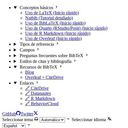
Conceptos básicos
Uso de LaTeX (Inicio rápido)
Natbib (Tutorial detallado)
Uso de BibLaTeX (Inicio rápido)
Uso de Quarto (RStudio/Posit) (Inicio rápido)
Uso de R Markdown (Inicio rápido)
Uso de Overleaf (Inicio rápido)
Tipos de referencia
Campos
Preguntas frecuentes sobre BibTeX
Estilos de citas y bibliografía
Recursos de BibTeX
Blog
Overleaf + CiteDrive
Enlaces
🔗 CiteDrive
🔗 Datanautes
🔗 R Markdown
🔗 BehaviorCloud
GitHub
Twitter
Seleccionar tema
Seleccionar idioma