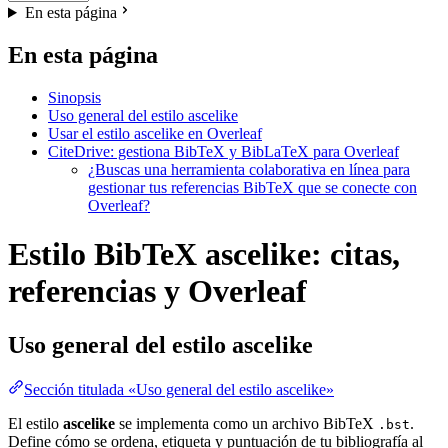
En esta página
En esta página
Sinopsis
Uso general del estilo ascelike
Usar el estilo ascelike en Overleaf
CiteDrive: gestiona BibTeX y BibLaTeX para Overleaf
¿Buscas una herramienta colaborativa en línea para
gestionar tus referencias BibTeX que se conecte con
Overleaf?
Estilo BibTeX ascelike: citas,
referencias y Overleaf
Uso general del estilo
ascelike
Sección titulada «Uso general del estilo ascelike»
El estilo
ascelike
se implementa como un archivo BibTeX
.
.bst
Define cómo se ordena, etiqueta y puntuación de tu bibliografía al