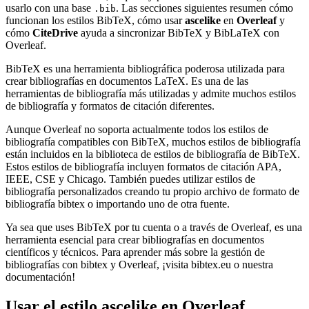
usarlo con una base
. Las secciones siguientes resumen cómo
.bib
funcionan los estilos BibTeX, cómo usar
ascelike
en
Overleaf
y
cómo
CiteDrive
ayuda a sincronizar BibTeX y BibLaTeX con
Overleaf.
BibTeX es una herramienta bibliográfica poderosa utilizada para
crear bibliografías en documentos LaTeX. Es una de las
herramientas de bibliografía más utilizadas y admite muchos estilos
de bibliografía y formatos de citación diferentes.
Aunque Overleaf no soporta actualmente todos los estilos de
bibliografía compatibles con BibTeX, muchos estilos de bibliografía
están incluidos en la biblioteca de estilos de bibliografía de BibTeX.
Estos estilos de bibliografía incluyen formatos de citación APA,
IEEE, CSE y Chicago. También puedes utilizar estilos de
bibliografía personalizados creando tu propio archivo de formato de
bibliografía bibtex o importando uno de otra fuente.
Ya sea que uses BibTeX por tu cuenta o a través de Overleaf, es una
herramienta esencial para crear bibliografías en documentos
científicos y técnicos. Para aprender más sobre la gestión de
bibliografías con bibtex y Overleaf, ¡visita bibtex.eu o nuestra
documentación!
Usar el estilo
ascelike
en Overleaf