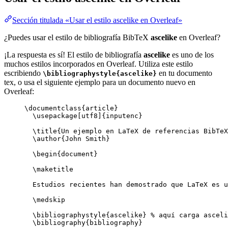
Sección titulada «Usar el estilo ascelike en Overleaf»
¿Puedes usar el estilo de bibliografía BibTeX
ascelike
en Overleaf?
¡La respuesta es sí! El estilo de bibliografía
ascelike
es uno de los
muchos estilos incorporados en Overleaf. Utiliza este estilo
escribiendo
en tu documento
\bibliographystyle{ascelike}
tex, o usa el siguiente ejemplo para un documento nuevo en
Overleaf:
\documentclass
{
article
}
\usepackage
[
utf8
]{
inputenc
}
\title
{Un ejemplo en LaTeX de referencias BibTeX
\author
{John Smith}
\begin
{
document
}
\maketitle
Estudios recientes han demostrado que LaTeX es u
\medskip
\bibliographystyle
{ascelike} 
% aquí carga asceli
\bibliography
{bibliography}