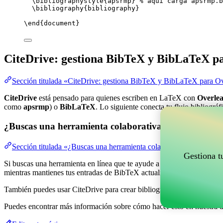
\bibliographystyle
{apsrmp} 
% aquí carga apsrmp.b
\bibliography
{bibliography}
\end
{
document
}
CiteDrive: gestiona BibTeX y BibLaTeX p
Sección titulada «CiteDrive: gestiona BibTeX y BibLaTeX para Ov
CiteDrive
está pensado para quienes escriben en LaTeX con
Overlea
como
apsrmp
) o
BibLaTeX
. Lo siguiente conecta tu flujo bibliográ
¿Buscas una herramienta colaborativa en línea para g
Sección titulada «¿Buscas una herramienta colaborativa en línea pa
Gestiona t
Si buscas una herramienta en línea que te ayude a gestionar tus refere
mientras mantienes tus entradas de BibTeX actualizadas en tu proyect
También puedes usar CiteDrive para crear bibliografías y citas en var
Puedes encontrar más información sobre cómo hacer esto en nuestra 