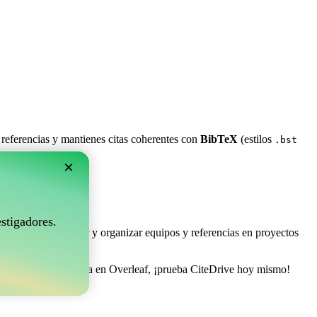
 referencias y mantienes citas coherentes con
BibTeX
(estilos
.bst
×
rleaf?
stigadores.
e permite coleccionar y organizar equipos y referencias en proyectos
estionar tu bibliografía en Overleaf, ¡prueba CiteDrive hoy mismo!