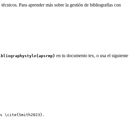
 técnicos. Para aprender más sobre la gestión de bibliografías con
en tu documento tex, o usa el siguiente
ibliographystyle{apsrmp}
s 
\cite
{
Smith2023
}.