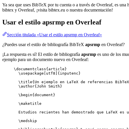
Ya sea que uses BibTeX por tu cuenta o a través de Overleaf, es una he
bibtex y Overleaf, ¡visita bibtex.eu o nuestra documentación!
Usar el estilo
apsrmp
en Overleaf
Sección titulada «Usar el estilo apsrmp en Overleaf»
¿Puedes usar el estilo de bibliografía BibTeX
apsrmp
en Overleaf?
¡La respuesta es sí! El estilo de bibliografía
apsrmp
es uno de los much
ejemplo para un documento nuevo en Overleaf:
\documentclass
{
article
}
\usepackage
[
utf8
]{
inputenc
}
\title
{Un ejemplo en LaTeX de referencias BibTeX
\author
{John Smith}
\begin
{
document
}
\maketitle
Estudios recientes han demostrado que LaTeX es u
\medskip