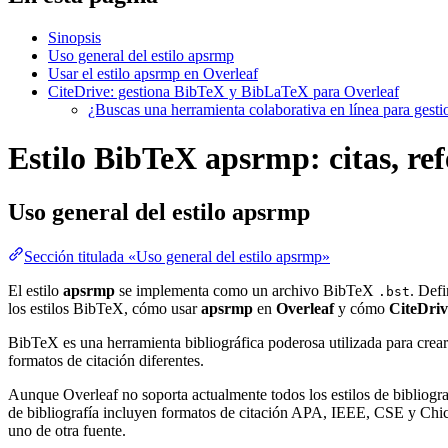
Sinopsis
Uso general del estilo apsrmp
Usar el estilo apsrmp en Overleaf
CiteDrive: gestiona BibTeX y BibLaTeX para Overleaf
¿Buscas una herramienta colaborativa en línea para gest
Estilo BibTeX apsrmp: citas, ref
Uso general del estilo
apsrmp
Sección titulada «Uso general del estilo apsrmp»
El estilo
apsrmp
se implementa como un archivo BibTeX
. Defi
.bst
los estilos BibTeX, cómo usar
apsrmp
en
Overleaf
y cómo
CiteDriv
BibTeX es una herramienta bibliográfica poderosa utilizada para crear
formatos de citación diferentes.
Aunque Overleaf no soporta actualmente todos los estilos de bibliograf
de bibliografía incluyen formatos de citación APA, IEEE, CSE y Chica
uno de otra fuente.