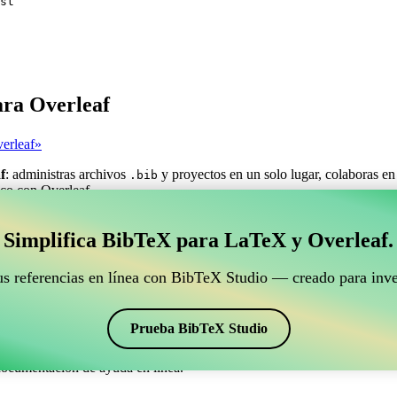
st
ara Overleaf
erleaf»
f
: administras archivos
y proyectos en un solo lugar, colaboras en
.bib
fico con Overleaf.
estionar tus referencias BibTeX que se conecte con Ove
Simplifica BibTeX para LaTeX y Overleaf.
ra gestionar tus referencias BibTeX que se conecte con Overleaf?»
us referencias en línea con BibTeX Studio — creado para inve
ncias, citas y bibliografía en Overleaf, ¡CiteDrive puede ser perfecta! T
o de Overleaf.
Prueba BibTeX Studio
ios estilos, incluyendo apsrmp. Así que si buscas una manera fácil de g
documentación de ayuda en línea.