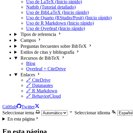
Uso de LaTeX (Inicio rápido)
Natbib (Tutorial detallado)
Uso de BibLaTeX (Inicio rápido)
Uso de Quarto (RStudio/Posit) (Inicio rápido)
Uso de R Markdown (Inicio rápido)
Uso de Overleaf (Inicio rápido)
Tipos de referencia
Campos
Preguntas frecuentes sobre BibTeX
Estilos de citas y bibliografía
Recursos de BibTeX
Blog
Overleaf + CiteDrive
Enlaces
🔗 CiteDrive
🔗 Datanautes
🔗 R Markdown
🔗 BehaviorCloud
GitHub
Twitter
Seleccionar tema
Seleccionar idioma
En esta página
En esta página