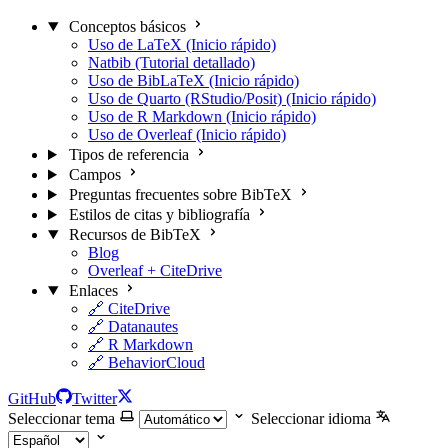
Conceptos básicos
Uso de LaTeX (Inicio rápido)
Natbib (Tutorial detallado)
Uso de BibLaTeX (Inicio rápido)
Uso de Quarto (RStudio/Posit) (Inicio rápido)
Uso de R Markdown (Inicio rápido)
Uso de Overleaf (Inicio rápido)
Tipos de referencia
Campos
Preguntas frecuentes sobre BibTeX
Estilos de citas y bibliografía
Recursos de BibTeX
Blog
Overleaf + CiteDrive
Enlaces
🔗 CiteDrive
🔗 Datanautes
🔗 R Markdown
🔗 BehaviorCloud
GitHub
Twitter
Seleccionar tema
Seleccionar idioma