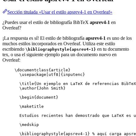
Sección titulada «Usar el estilo apsrev4-1 en Overleaf»
¿Puedes usar el estilo de bibliografía BibTeX
apsrev4-1
en
Overleaf?
¡La respuesta es sí! El estilo de bibliografía
apsrev4-1
es uno de los
muchos estilos incorporados en Overleaf. Utiliza este estilo
escribiendo
en tu documento
\bibliographystyle{apsrev4-1}
tex, o usa el siguiente ejemplo para un documento nuevo en
Overleaf:
\documentclass
{
article
}
\usepackage
[
utf8
]{
inputenc
}
\title
{Un ejemplo en LaTeX de referencias BibTeX
\author
{John Smith}
\begin
{
document
}
\maketitle
Estudios recientes han demostrado que LaTeX es u
\medskip
\bibliographystyle
{apsrev4-1} 
% aquí carga apsre