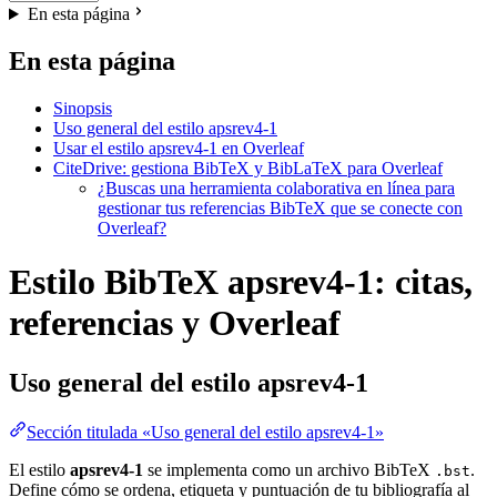
En esta página
En esta página
Sinopsis
Uso general del estilo apsrev4-1
Usar el estilo apsrev4-1 en Overleaf
CiteDrive: gestiona BibTeX y BibLaTeX para Overleaf
¿Buscas una herramienta colaborativa en línea para
gestionar tus referencias BibTeX que se conecte con
Overleaf?
Estilo BibTeX apsrev4-1: citas,
referencias y Overleaf
Uso general del estilo
apsrev4-1
Sección titulada «Uso general del estilo apsrev4-1»
El estilo
apsrev4-1
se implementa como un archivo BibTeX
.
.bst
Define cómo se ordena, etiqueta y puntuación de tu bibliografía al