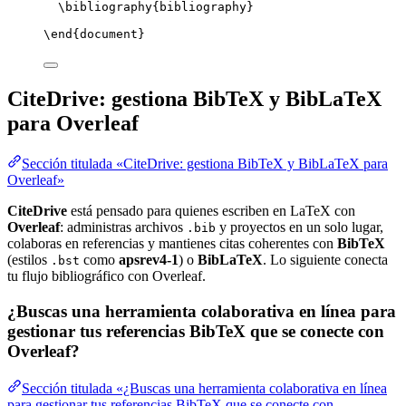
\bibliography
{bibliography}
\end
{
document
}
CiteDrive: gestiona BibTeX y BibLaTeX
para Overleaf
Sección titulada «CiteDrive: gestiona BibTeX y BibLaTeX para
Overleaf»
CiteDrive
está pensado para quienes escriben en LaTeX con
Overleaf
: administras archivos
y proyectos en un solo lugar,
.bib
colaboras en referencias y mantienes citas coherentes con
BibTeX
(estilos
como
apsrev4-1
) o
BibLaTeX
. Lo siguiente conecta
.bst
tu flujo bibliográfico con Overleaf.
¿Buscas una herramienta colaborativa en línea para
gestionar tus referencias BibTeX que se conecte con
Overleaf?
Sección titulada «¿Buscas una herramienta colaborativa en línea
para gestionar tus referencias BibTeX que se conecte con