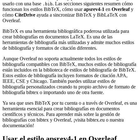
usarlo con una base
. Las secciones siguientes resumen cómo
.bib
funcionan los estilos BibTeX, cómo usar
apsrev4-1
en
Overleaf
y
cómo
CiteDrive
ayuda a sincronizar BibTeX y BibLaTeX con
Overleaf.
BibTeX es una herramienta bibliográfica poderosa utilizada para
crear bibliografías en documentos LaTeX. Es una de las
herramientas de bibliografía más utilizadas y admite muchos estilos
de bibliografía y formatos de citación diferentes.
Aunque Overleaf no soporta actualmente todos los estilos de
bibliografía compatibles con BibTeX, muchos estilos de bibliografía
están incluidos en la biblioteca de estilos de bibliografía de BibTeX.
Estos estilos de bibliografía incluyen formatos de citación APA,
IEEE, CSE y Chicago. También puedes utilizar estilos de
bibliografía personalizados creando tu propio archivo de formato de
bibliografía bibtex o importando uno de otra fuente.
Ya sea que uses BibTeX por tu cuenta o a través de Overleaf, es una
herramienta esencial para crear bibliografías en documentos
científicos y técnicos. Para aprender más sobre la gestión de
bibliografías con bibtex y Overleaf, ¡visita bibtex.eu o nuestra
documentación!
Usar el estilo
apsrev4-1
en Overleaf