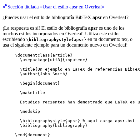
Sección titulada «Usar el estilo apsr en Overleaf»
¿Puedes usar el estilo de bibliografía BibTeX
apsr
en Overleaf?
¡La respuesta es sí! El estilo de bibliografía
apsr
es uno de los
muchos estilos incorporados en Overleaf. Utiliza este estilo
escribiendo
en tu documento tex, o
\bibliographystyle{apsr}
usa el siguiente ejemplo para un documento nuevo en Overleaf:
\documentclass
{
article
}
\usepackage
[
utf8
]{
inputenc
}
\title
{Un ejemplo en LaTeX de referencias BibTeX
\author
{John Smith}
\begin
{
document
}
\maketitle
Estudios recientes han demostrado que LaTeX es u
\medskip
\bibliographystyle
{apsr} 
% aquí carga apsr.bst
\bibliography
{bibliography}
\end
{
document
}