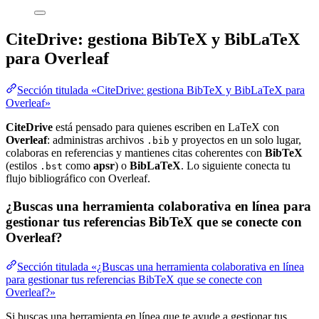
CiteDrive: gestiona BibTeX y BibLaTeX
para Overleaf
Sección titulada «CiteDrive: gestiona BibTeX y BibLaTeX para
Overleaf»
CiteDrive
está pensado para quienes escriben en LaTeX con
Overleaf
: administras archivos
y proyectos en un solo lugar,
.bib
colaboras en referencias y mantienes citas coherentes con
BibTeX
(estilos
como
apsr
) o
BibLaTeX
. Lo siguiente conecta tu
.bst
flujo bibliográfico con Overleaf.
¿Buscas una herramienta colaborativa en línea para
gestionar tus referencias BibTeX que se conecte con
Overleaf?
Sección titulada «¿Buscas una herramienta colaborativa en línea
para gestionar tus referencias BibTeX que se conecte con
Overleaf?»
Si buscas una herramienta en línea que te ayude a gestionar tus