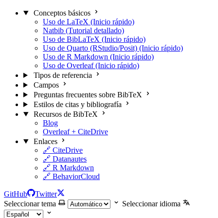
Conceptos básicos
Uso de LaTeX (Inicio rápido)
Natbib (Tutorial detallado)
Uso de BibLaTeX (Inicio rápido)
Uso de Quarto (RStudio/Posit) (Inicio rápido)
Uso de R Markdown (Inicio rápido)
Uso de Overleaf (Inicio rápido)
Tipos de referencia
Campos
Preguntas frecuentes sobre BibTeX
Estilos de citas y bibliografía
Recursos de BibTeX
Blog
Overleaf + CiteDrive
Enlaces
🔗 CiteDrive
🔗 Datanautes
🔗 R Markdown
🔗 BehaviorCloud
GitHub
Twitter
Seleccionar tema
Seleccionar idioma