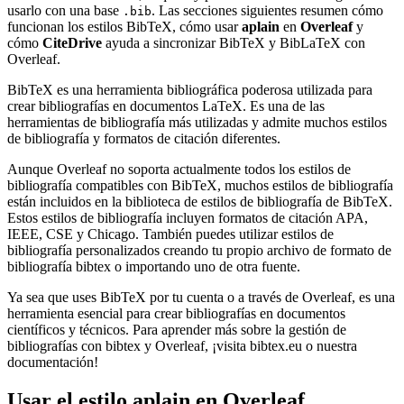
usarlo con una base
. Las secciones siguientes resumen cómo
.bib
funcionan los estilos BibTeX, cómo usar
aplain
en
Overleaf
y
cómo
CiteDrive
ayuda a sincronizar BibTeX y BibLaTeX con
Overleaf.
BibTeX es una herramienta bibliográfica poderosa utilizada para
crear bibliografías en documentos LaTeX. Es una de las
herramientas de bibliografía más utilizadas y admite muchos estilos
de bibliografía y formatos de citación diferentes.
Aunque Overleaf no soporta actualmente todos los estilos de
bibliografía compatibles con BibTeX, muchos estilos de bibliografía
están incluidos en la biblioteca de estilos de bibliografía de BibTeX.
Estos estilos de bibliografía incluyen formatos de citación APA,
IEEE, CSE y Chicago. También puedes utilizar estilos de
bibliografía personalizados creando tu propio archivo de formato de
bibliografía bibtex o importando uno de otra fuente.
Ya sea que uses BibTeX por tu cuenta o a través de Overleaf, es una
herramienta esencial para crear bibliografías en documentos
científicos y técnicos. Para aprender más sobre la gestión de
bibliografías con bibtex y Overleaf, ¡visita bibtex.eu o nuestra
documentación!
Usar el estilo
aplain
en Overleaf