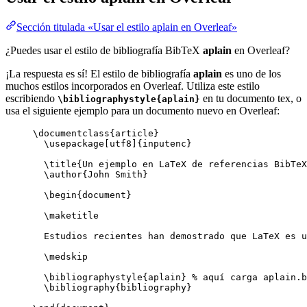
Sección titulada «Usar el estilo aplain en Overleaf»
¿Puedes usar el estilo de bibliografía BibTeX
aplain
en Overleaf?
¡La respuesta es sí! El estilo de bibliografía
aplain
es uno de los
muchos estilos incorporados en Overleaf. Utiliza este estilo
escribiendo
en tu documento tex, o
\bibliographystyle{aplain}
usa el siguiente ejemplo para un documento nuevo en Overleaf:
\documentclass
{
article
}
\usepackage
[
utf8
]{
inputenc
}
\title
{Un ejemplo en LaTeX de referencias BibTeX
\author
{John Smith}
\begin
{
document
}
\maketitle
Estudios recientes han demostrado que LaTeX es u
\medskip
\bibliographystyle
{aplain} 
% aquí carga aplain.b
\bibliography
{bibliography}