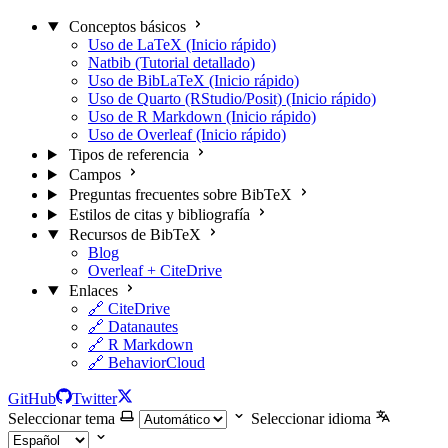
Conceptos básicos
Uso de LaTeX (Inicio rápido)
Natbib (Tutorial detallado)
Uso de BibLaTeX (Inicio rápido)
Uso de Quarto (RStudio/Posit) (Inicio rápido)
Uso de R Markdown (Inicio rápido)
Uso de Overleaf (Inicio rápido)
Tipos de referencia
Campos
Preguntas frecuentes sobre BibTeX
Estilos de citas y bibliografía
Recursos de BibTeX
Blog
Overleaf + CiteDrive
Enlaces
🔗 CiteDrive
🔗 Datanautes
🔗 R Markdown
🔗 BehaviorCloud
GitHub
Twitter
Seleccionar tema
Seleccionar idioma