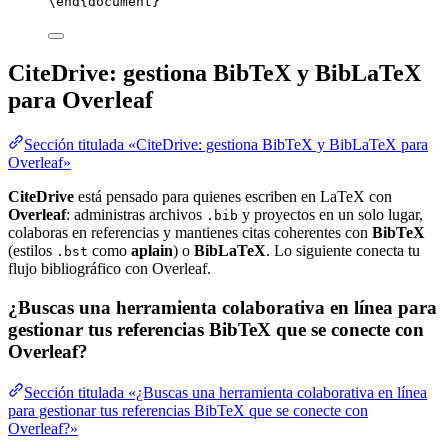
\end
{
document
}
CiteDrive: gestiona BibTeX y BibLaTeX
para Overleaf
Sección titulada «CiteDrive: gestiona BibTeX y BibLaTeX para
Overleaf»
CiteDrive
está pensado para quienes escriben en LaTeX con
Overleaf
: administras archivos
y proyectos en un solo lugar,
.bib
colaboras en referencias y mantienes citas coherentes con
BibTeX
(estilos
como
aplain
) o
BibLaTeX
. Lo siguiente conecta tu
.bst
flujo bibliográfico con Overleaf.
¿Buscas una herramienta colaborativa en línea para
gestionar tus referencias BibTeX que se conecte con
Overleaf?
Sección titulada «¿Buscas una herramienta colaborativa en línea
para gestionar tus referencias BibTeX que se conecte con
Overleaf?»