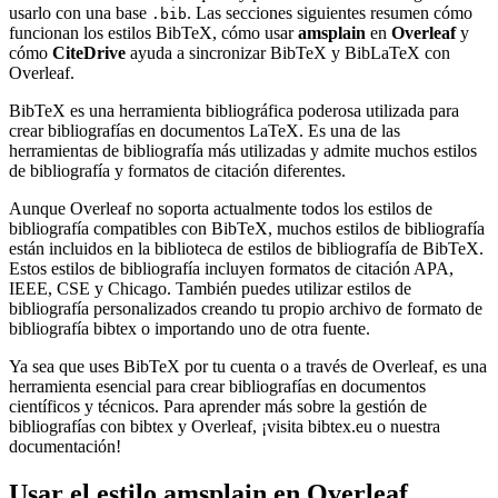
usarlo con una base
. Las secciones siguientes resumen cómo
.bib
funcionan los estilos BibTeX, cómo usar
amsplain
en
Overleaf
y
cómo
CiteDrive
ayuda a sincronizar BibTeX y BibLaTeX con
Overleaf.
BibTeX es una herramienta bibliográfica poderosa utilizada para
crear bibliografías en documentos LaTeX. Es una de las
herramientas de bibliografía más utilizadas y admite muchos estilos
de bibliografía y formatos de citación diferentes.
Aunque Overleaf no soporta actualmente todos los estilos de
bibliografía compatibles con BibTeX, muchos estilos de bibliografía
están incluidos en la biblioteca de estilos de bibliografía de BibTeX.
Estos estilos de bibliografía incluyen formatos de citación APA,
IEEE, CSE y Chicago. También puedes utilizar estilos de
bibliografía personalizados creando tu propio archivo de formato de
bibliografía bibtex o importando uno de otra fuente.
Ya sea que uses BibTeX por tu cuenta o a través de Overleaf, es una
herramienta esencial para crear bibliografías en documentos
científicos y técnicos. Para aprender más sobre la gestión de
bibliografías con bibtex y Overleaf, ¡visita bibtex.eu o nuestra
documentación!
Usar el estilo
amsplain
en Overleaf