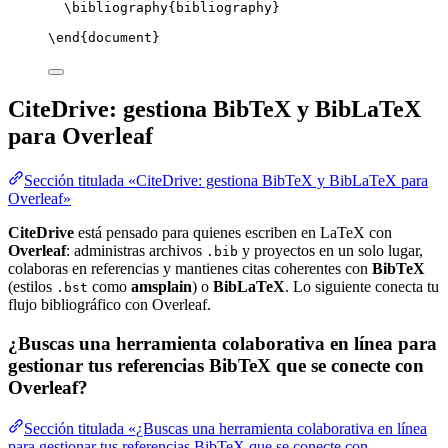
\bibliography
{bibliography}
\end
{
document
}
CiteDrive: gestiona BibTeX y BibLaTeX
para Overleaf
Sección titulada «CiteDrive: gestiona BibTeX y BibLaTeX para
Overleaf»
CiteDrive
está pensado para quienes escriben en LaTeX con
Overleaf
: administras archivos
y proyectos en un solo lugar,
.bib
colaboras en referencias y mantienes citas coherentes con
BibTeX
(estilos
como
amsplain
) o
BibLaTeX
. Lo siguiente conecta tu
.bst
flujo bibliográfico con Overleaf.
¿Buscas una herramienta colaborativa en línea para
gestionar tus referencias BibTeX que se conecte con
Overleaf?
Sección titulada «¿Buscas una herramienta colaborativa en línea
para gestionar tus referencias BibTeX que se conecte con