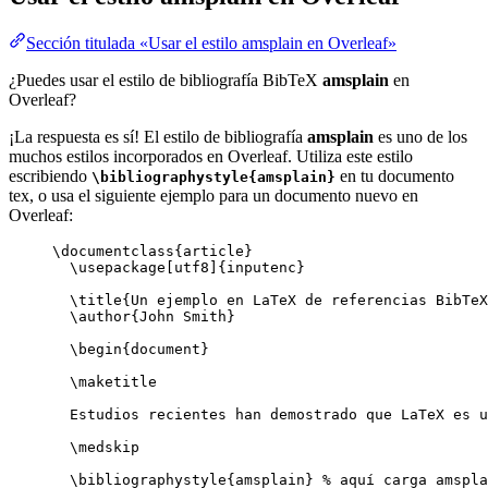
Sección titulada «Usar el estilo amsplain en Overleaf»
¿Puedes usar el estilo de bibliografía BibTeX
amsplain
en
Overleaf?
¡La respuesta es sí! El estilo de bibliografía
amsplain
es uno de los
muchos estilos incorporados en Overleaf. Utiliza este estilo
escribiendo
en tu documento
\bibliographystyle{amsplain}
tex, o usa el siguiente ejemplo para un documento nuevo en
Overleaf:
\documentclass
{
article
}
\usepackage
[
utf8
]{
inputenc
}
\title
{Un ejemplo en LaTeX de referencias BibTeX
\author
{John Smith}
\begin
{
document
}
\maketitle
Estudios recientes han demostrado que LaTeX es u
\medskip
\bibliographystyle
{amsplain} 
% aquí carga amspla