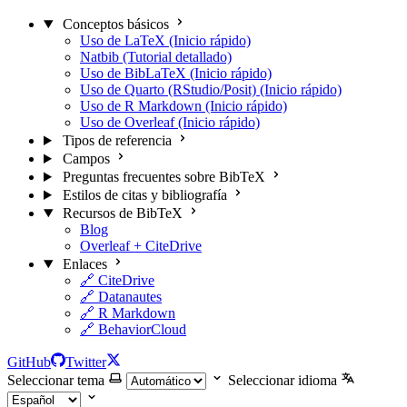
Conceptos básicos
Uso de LaTeX (Inicio rápido)
Natbib (Tutorial detallado)
Uso de BibLaTeX (Inicio rápido)
Uso de Quarto (RStudio/Posit) (Inicio rápido)
Uso de R Markdown (Inicio rápido)
Uso de Overleaf (Inicio rápido)
Tipos de referencia
Campos
Preguntas frecuentes sobre BibTeX
Estilos de citas y bibliografía
Recursos de BibTeX
Blog
Overleaf + CiteDrive
Enlaces
🔗 CiteDrive
🔗 Datanautes
🔗 R Markdown
🔗 BehaviorCloud
GitHub
Twitter
Seleccionar tema
Seleccionar idioma