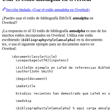
Sección titulada «Usar el estilo amsalpha en Overleaf»
¿Puedes usar el estilo de bibliografía BibTeX
amsalpha
en
Overleaf?
¡La respuesta es sí! El estilo de bibliografía
amsalpha
es uno de los
muchos estilos incorporados en Overleaf. Utiliza este estilo
escribiendo
en tu documento
\bibliographystyle{amsalpha}
tex, o usa el siguiente ejemplo para un documento nuevo en
Overleaf:
\documentclass
{
article
}
\usepackage
[
utf8
]{
inputenc
}
\title
{Un ejemplo en LaTeX de referencias BibTeX
\author
{John Smith}
\begin
{
document
}
\maketitle
Estudios recientes han demostrado que LaTeX es u
\medskip
\bibliographystyle
{amsalpha} 
% aquí carga amsalp