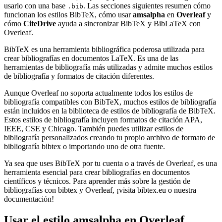
usarlo con una base
. Las secciones siguientes resumen cómo
.bib
funcionan los estilos BibTeX, cómo usar
amsalpha
en
Overleaf
y
cómo
CiteDrive
ayuda a sincronizar BibTeX y BibLaTeX con
Overleaf.
BibTeX es una herramienta bibliográfica poderosa utilizada para
crear bibliografías en documentos LaTeX. Es una de las
herramientas de bibliografía más utilizadas y admite muchos estilos
de bibliografía y formatos de citación diferentes.
Aunque Overleaf no soporta actualmente todos los estilos de
bibliografía compatibles con BibTeX, muchos estilos de bibliografía
están incluidos en la biblioteca de estilos de bibliografía de BibTeX.
Estos estilos de bibliografía incluyen formatos de citación APA,
IEEE, CSE y Chicago. También puedes utilizar estilos de
bibliografía personalizados creando tu propio archivo de formato de
bibliografía bibtex o importando uno de otra fuente.
Ya sea que uses BibTeX por tu cuenta o a través de Overleaf, es una
herramienta esencial para crear bibliografías en documentos
científicos y técnicos. Para aprender más sobre la gestión de
bibliografías con bibtex y Overleaf, ¡visita bibtex.eu o nuestra
documentación!
Usar el estilo
amsalpha
en Overleaf