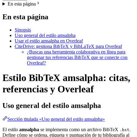
En esta página
En esta página
Sinopsis
Uso general del estilo amsalpha
Usar el estilo amsalpha en Overleaf
CiteDrive: gestiona BibTeX y BibLaTeX para Overleaf
¿Buscas una herramienta colaborativa en línea para
gestionar tus referencias BibTeX que se conecte con
Overleaf?
Estilo BibTeX amsalpha: citas,
referencias y Overleaf
Uso general del estilo
amsalpha
Sección titulada «Uso general del estilo amsalpha»
El estilo
amsalpha
se implementa como un archivo BibTeX
.
.bst
Define cómo se ordena, etiqueta y puntuación de tu bibliografía al