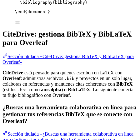
\bibliography
{bibliography}
\end
{
document
}
CiteDrive: gestiona BibTeX y BibLaTeX
para Overleaf
Sección titulada «CiteDrive: gestiona BibTeX y BibLaTeX para
Overleaf»
CiteDrive
está pensado para quienes escriben en LaTeX con
Overleaf
: administras archivos
y proyectos en un solo lugar,
.bib
colaboras en referencias y mantienes citas coherentes con
BibTeX
(estilos
como
amsalpha
) o
BibLaTeX
. Lo siguiente conecta
.bst
tu flujo bibliográfico con Overleaf.
¿Buscas una herramienta colaborativa en línea para
gestionar tus referencias BibTeX que se conecte con
Overleaf?
Sección titulada «¿Buscas una herramienta colaborativa en línea
para gestionar tus referencias BibTeX que se conecte con