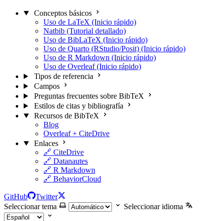
Conceptos básicos
Uso de LaTeX (Inicio rápido)
Natbib (Tutorial detallado)
Uso de BibLaTeX (Inicio rápido)
Uso de Quarto (RStudio/Posit) (Inicio rápido)
Uso de R Markdown (Inicio rápido)
Uso de Overleaf (Inicio rápido)
Tipos de referencia
Campos
Preguntas frecuentes sobre BibTeX
Estilos de citas y bibliografía
Recursos de BibTeX
Blog
Overleaf + CiteDrive
Enlaces
🔗 CiteDrive
🔗 Datanautes
🔗 R Markdown
🔗 BehaviorCloud
GitHub
Twitter
Seleccionar tema
Seleccionar idioma