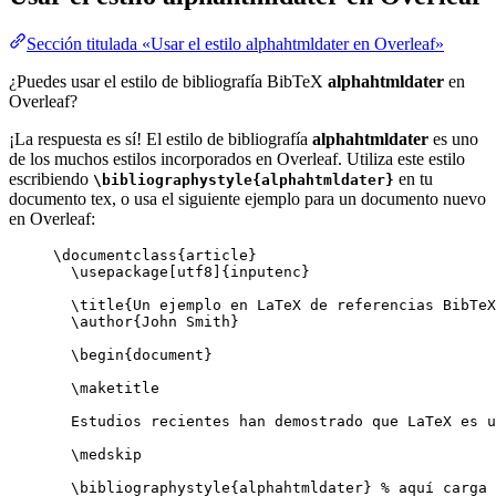
Sección titulada «Usar el estilo alphahtmldater en Overleaf»
¿Puedes usar el estilo de bibliografía BibTeX
alphahtmldater
en
Overleaf?
¡La respuesta es sí! El estilo de bibliografía
alphahtmldater
es uno
de los muchos estilos incorporados en Overleaf. Utiliza este estilo
escribiendo
en tu
\bibliographystyle{alphahtmldater}
documento tex, o usa el siguiente ejemplo para un documento nuevo
en Overleaf:
\documentclass
{
article
}
\usepackage
[
utf8
]{
inputenc
}
\title
{Un ejemplo en LaTeX de referencias BibTeX
\author
{John Smith}
\begin
{
document
}
\maketitle
Estudios recientes han demostrado que LaTeX es u
\medskip
\bibliographystyle
{alphahtmldater} 
% aquí carga 