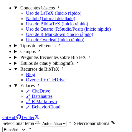
Conceptos básicos
Uso de LaTeX (Inicio rápido)
Natbib (Tutorial detallado)
Uso de BibLaTeX (Inicio rápido)
Uso de Quarto (RStudio/Posit) (Inicio rápido)
Uso de R Markdown (Inicio rápido)
Uso de Overleaf (Inicio rápido)
Tipos de referencia
Campos
Preguntas frecuentes sobre BibTeX
Estilos de citas y bibliografía
Recursos de BibTeX
Blog
Overleaf + CiteDrive
Enlaces
🔗 CiteDrive
🔗 Datanautes
🔗 R Markdown
🔗 BehaviorCloud
GitHub
Twitter
Seleccionar tema
Seleccionar idioma