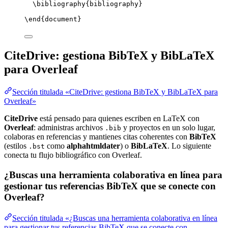
\bibliography
{bibliography}
\end
{
document
}
CiteDrive: gestiona BibTeX y BibLaTeX
para Overleaf
Sección titulada «CiteDrive: gestiona BibTeX y BibLaTeX para
Overleaf»
CiteDrive
está pensado para quienes escriben en LaTeX con
Overleaf
: administras archivos
y proyectos en un solo lugar,
.bib
colaboras en referencias y mantienes citas coherentes con
BibTeX
(estilos
como
alphahtmldater
) o
BibLaTeX
. Lo siguiente
.bst
conecta tu flujo bibliográfico con Overleaf.
¿Buscas una herramienta colaborativa en línea para
gestionar tus referencias BibTeX que se conecte con
Overleaf?
Sección titulada «¿Buscas una herramienta colaborativa en línea
para gestionar tus referencias BibTeX que se conecte con