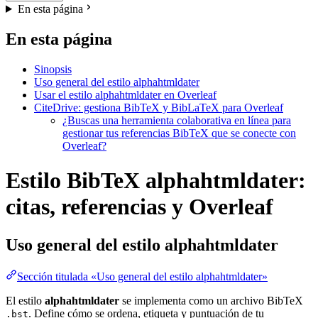
En esta página
En esta página
Sinopsis
Uso general del estilo alphahtmldater
Usar el estilo alphahtmldater en Overleaf
CiteDrive: gestiona BibTeX y BibLaTeX para Overleaf
¿Buscas una herramienta colaborativa en línea para
gestionar tus referencias BibTeX que se conecte con
Overleaf?
Estilo BibTeX alphahtmldater:
citas, referencias y Overleaf
Uso general del estilo
alphahtmldater
Sección titulada «Uso general del estilo alphahtmldater»
El estilo
alphahtmldater
se implementa como un archivo BibTeX
. Define cómo se ordena, etiqueta y puntuación de tu
.bst