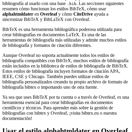
bibliografía al usarlo con una base
. Las secciones siguientes
.bib
resumen cómo funcionan los estilos BibTeX, cómo usar
alphahtmldater
en
Overleaf
y cómo
CiteDrive
ayuda a
sincronizar BibTeX y BibLaTeX con Overleaf.
BibTeX es una herramienta bibliográfica poderosa utilizada para
crear bibliografías en documentos LaTeX. Es una de las
herramientas de bibliografía más utilizadas y admite muchos estilos
de bibliografía y formatos de citación diferentes.
Aunque Overleaf no soporta actualmente todos los estilos de
bibliografía compatibles con BibTeX, muchos estilos de bibliografía
están incluidos en la biblioteca de estilos de bibliografía de BibTeX.
Estos estilos de bibliografía incluyen formatos de citación APA,
IEEE, CSE y Chicago. También puedes utilizar estilos de
bibliografía personalizados creando tu propio archivo de formato de
bibliografía bibtex o importando uno de otra fuente.
Ya sea que uses BibTeX por tu cuenta o a través de Overleaf, es una
herramienta esencial para crear bibliografías en documentos
científicos y técnicos. Para aprender más sobre la gestión de
bibliografías con bibtex y Overleaf, ¡visita bibtex.eu o nuestra
documentación!
Usar el estilo
alphahtmldater
en Overleaf