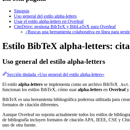
Sinopsis
Uso general del estilo alpha-letters
Usar el estilo alpha-letters en Overleaf
CiteDrive: gestiona BibTeX y BibLaTeX para Overleaf
¿Buscas una herramienta colaborativa en línea para gest
Estilo BibTeX alpha-letters: cita
Uso general del estilo
alpha-letters
Sección titulada «Uso general del estilo alpha-letters»
El estilo
alpha-letters
se implementa como un archivo BibTeX
.bst
funcionan los estilos BibTeX, cómo usar
alpha-letters
en
Overleaf
y
BibTeX es una herramienta bibliográfica poderosa utilizada para crear
formatos de citación diferentes.
Aunque Overleaf no soporta actualmente todos los estilos de bibliograf
de bibliografía incluyen formatos de citación APA, IEEE, CSE y Chica
uno de otra fuente.