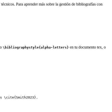
 técnicos. Para aprender más sobre la gestión de bibliografías con
do
en tu documento tex, o
\bibliographystyle{alpha-letters}
s 
\cite
{
Smith2023
}.