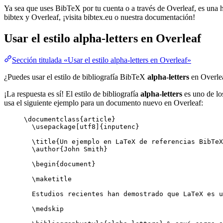
Ya sea que uses BibTeX por tu cuenta o a través de Overleaf, es una he
bibtex y Overleaf, ¡visita bibtex.eu o nuestra documentación!
Usar el estilo
alpha-letters
en Overleaf
Sección titulada «Usar el estilo alpha-letters en Overleaf»
¿Puedes usar el estilo de bibliografía BibTeX
alpha-letters
en Overle
¡La respuesta es sí! El estilo de bibliografía
alpha-letters
es uno de los
usa el siguiente ejemplo para un documento nuevo en Overleaf:
\documentclass
{
article
}
\usepackage
[
utf8
]{
inputenc
}
\title
{Un ejemplo en LaTeX de referencias BibTeX
\author
{John Smith}
\begin
{
document
}
\maketitle
Estudios recientes han demostrado que LaTeX es u
\medskip