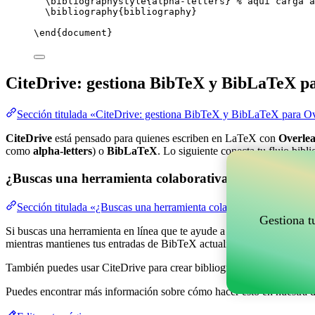
\bibliographystyle
{alpha-letters} 
% aquí carga a
\bibliography
{bibliography}
\end
{
document
}
CiteDrive: gestiona BibTeX y BibLaTeX p
Sección titulada «CiteDrive: gestiona BibTeX y BibLaTeX para Ov
CiteDrive
está pensado para quienes escriben en LaTeX con
Overlea
como
alpha-letters
) o
BibLaTeX
. Lo siguiente conecta tu flujo bibl
¿Buscas una herramienta colaborativa en línea para g
Sección titulada «¿Buscas una herramienta colaborativa en línea pa
Gestiona t
Si buscas una herramienta en línea que te ayude a gestionar tus refere
mientras mantienes tus entradas de BibTeX actualizadas en tu proyect
También puedes usar CiteDrive para crear bibliografías y citas en vari
Puedes encontrar más información sobre cómo hacer esto en nuestra 