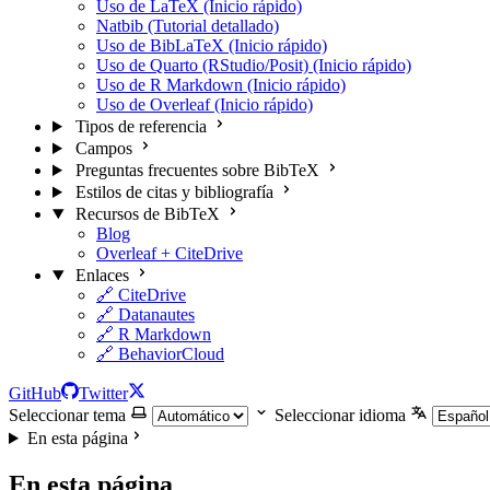
Uso de LaTeX (Inicio rápido)
Natbib (Tutorial detallado)
Uso de BibLaTeX (Inicio rápido)
Uso de Quarto (RStudio/Posit) (Inicio rápido)
Uso de R Markdown (Inicio rápido)
Uso de Overleaf (Inicio rápido)
Tipos de referencia
Campos
Preguntas frecuentes sobre BibTeX
Estilos de citas y bibliografía
Recursos de BibTeX
Blog
Overleaf + CiteDrive
Enlaces
🔗 CiteDrive
🔗 Datanautes
🔗 R Markdown
🔗 BehaviorCloud
GitHub
Twitter
Seleccionar tema
Seleccionar idioma
En esta página
En esta página