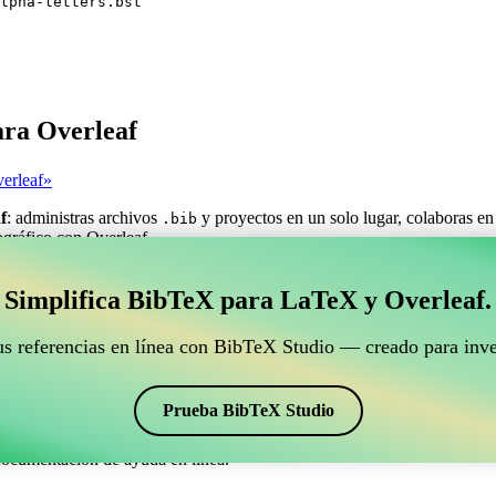
lpha-letters.bst
ara Overleaf
erleaf»
f
: administras archivos
y proyectos en un solo lugar, colaboras en
.bib
iográfico con Overleaf.
estionar tus referencias BibTeX que se conecte con Ove
Simplifica BibTeX para LaTeX y Overleaf.
ra gestionar tus referencias BibTeX que se conecte con Overleaf?»
us referencias en línea con BibTeX Studio — creado para inve
ncias, citas y bibliografía en Overleaf, ¡CiteDrive puede ser perfecta! T
o de Overleaf.
Prueba BibTeX Studio
os estilos, incluyendo alpha-letters. Así que si buscas una manera fácil
documentación de ayuda en línea.