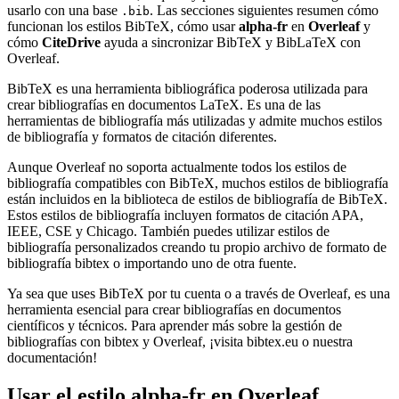
usarlo con una base
. Las secciones siguientes resumen cómo
.bib
funcionan los estilos BibTeX, cómo usar
alpha-fr
en
Overleaf
y
cómo
CiteDrive
ayuda a sincronizar BibTeX y BibLaTeX con
Overleaf.
BibTeX es una herramienta bibliográfica poderosa utilizada para
crear bibliografías en documentos LaTeX. Es una de las
herramientas de bibliografía más utilizadas y admite muchos estilos
de bibliografía y formatos de citación diferentes.
Aunque Overleaf no soporta actualmente todos los estilos de
bibliografía compatibles con BibTeX, muchos estilos de bibliografía
están incluidos en la biblioteca de estilos de bibliografía de BibTeX.
Estos estilos de bibliografía incluyen formatos de citación APA,
IEEE, CSE y Chicago. También puedes utilizar estilos de
bibliografía personalizados creando tu propio archivo de formato de
bibliografía bibtex o importando uno de otra fuente.
Ya sea que uses BibTeX por tu cuenta o a través de Overleaf, es una
herramienta esencial para crear bibliografías en documentos
científicos y técnicos. Para aprender más sobre la gestión de
bibliografías con bibtex y Overleaf, ¡visita bibtex.eu o nuestra
documentación!
Usar el estilo
alpha-fr
en Overleaf