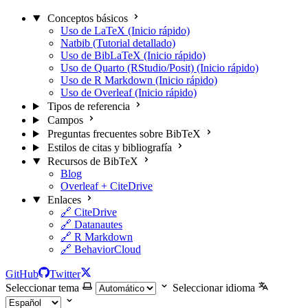
Conceptos básicos
Uso de LaTeX (Inicio rápido)
Natbib (Tutorial detallado)
Uso de BibLaTeX (Inicio rápido)
Uso de Quarto (RStudio/Posit) (Inicio rápido)
Uso de R Markdown (Inicio rápido)
Uso de Overleaf (Inicio rápido)
Tipos de referencia
Campos
Preguntas frecuentes sobre BibTeX
Estilos de citas y bibliografía
Recursos de BibTeX
Blog
Overleaf + CiteDrive
Enlaces
🔗 CiteDrive
🔗 Datanautes
🔗 R Markdown
🔗 BehaviorCloud
GitHub
Twitter
Seleccionar tema
Seleccionar idioma