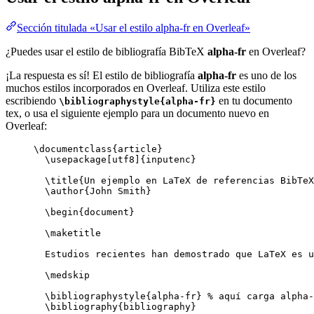
Sección titulada «Usar el estilo alpha-fr en Overleaf»
¿Puedes usar el estilo de bibliografía BibTeX
alpha-fr
en Overleaf?
¡La respuesta es sí! El estilo de bibliografía
alpha-fr
es uno de los
muchos estilos incorporados en Overleaf. Utiliza este estilo
escribiendo
en tu documento
\bibliographystyle{alpha-fr}
tex, o usa el siguiente ejemplo para un documento nuevo en
Overleaf:
\documentclass
{
article
}
\usepackage
[
utf8
]{
inputenc
}
\title
{Un ejemplo en LaTeX de referencias BibTeX
\author
{John Smith}
\begin
{
document
}
\maketitle
Estudios recientes han demostrado que LaTeX es u
\medskip
\bibliographystyle
{alpha-fr} 
% aquí carga alpha-
\bibliography
{bibliography}