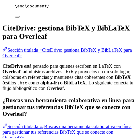
\end
{
document
}
CiteDrive: gestiona BibTeX y BibLaTeX
para Overleaf
Sección titulada «CiteDrive: gestiona BibTeX y BibLaTeX para
Overleaf»
CiteDrive
está pensado para quienes escriben en LaTeX con
Overleaf
: administras archivos
y proyectos en un solo lugar,
.bib
colaboras en referencias y mantienes citas coherentes con
BibTeX
(estilos
como
alpha-fr
) o
BibLaTeX
. Lo siguiente conecta tu
.bst
flujo bibliográfico con Overleaf.
¿Buscas una herramienta colaborativa en línea para
gestionar tus referencias BibTeX que se conecte con
Overleaf?
Sección titulada «¿Buscas una herramienta colaborativa en línea
para gestionar tus referencias BibTeX que se conecte con
Overleaf?»