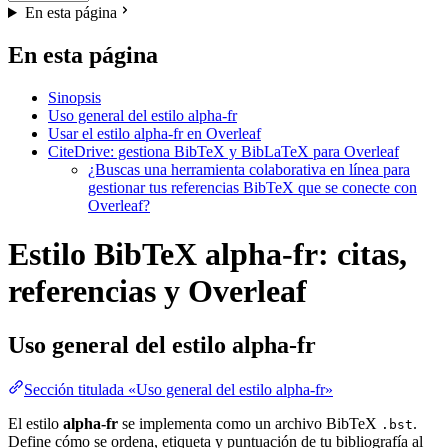
En esta página
En esta página
Sinopsis
Uso general del estilo alpha-fr
Usar el estilo alpha-fr en Overleaf
CiteDrive: gestiona BibTeX y BibLaTeX para Overleaf
¿Buscas una herramienta colaborativa en línea para
gestionar tus referencias BibTeX que se conecte con
Overleaf?
Estilo BibTeX alpha-fr: citas,
referencias y Overleaf
Uso general del estilo
alpha-fr
Sección titulada «Uso general del estilo alpha-fr»
El estilo
alpha-fr
se implementa como un archivo BibTeX
.
.bst
Define cómo se ordena, etiqueta y puntuación de tu bibliografía al