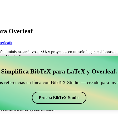
ara Overleaf
erleaf»
f
: administras archivos
y proyectos en un solo lugar, colaboras en
.bib
 con Overleaf.
estionar tus referencias BibTeX que se conecte con Ove
Simplifica BibTeX para LaTeX y Overleaf.
ra gestionar tus referencias BibTeX que se conecte con Overleaf?»
us referencias en línea con BibTeX Studio — creado para inve
ncias, citas y bibliografía en Overleaf, ¡CiteDrive puede ser perfecta! T
o de Overleaf.
Prueba BibTeX Studio
os estilos, incluyendo ajae. Así que si buscas una manera fácil de gest
documentación de ayuda en línea.