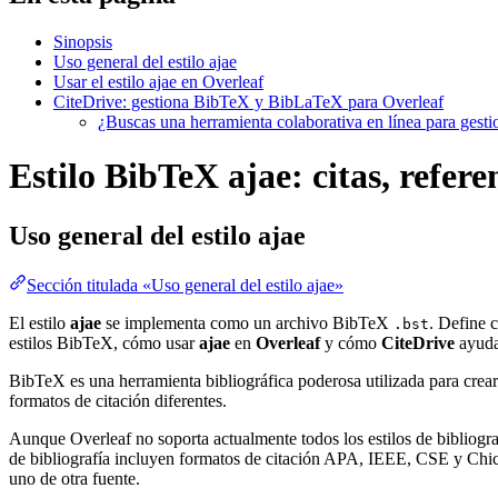
Sinopsis
Uso general del estilo ajae
Usar el estilo ajae en Overleaf
CiteDrive: gestiona BibTeX y BibLaTeX para Overleaf
¿Buscas una herramienta colaborativa en línea para gest
Estilo BibTeX ajae: citas, refere
Uso general del estilo
ajae
Sección titulada «Uso general del estilo ajae»
El estilo
ajae
se implementa como un archivo BibTeX
. Define 
.bst
estilos BibTeX, cómo usar
ajae
en
Overleaf
y cómo
CiteDrive
ayuda
BibTeX es una herramienta bibliográfica poderosa utilizada para crear
formatos de citación diferentes.
Aunque Overleaf no soporta actualmente todos los estilos de bibliograf
de bibliografía incluyen formatos de citación APA, IEEE, CSE y Chica
uno de otra fuente.