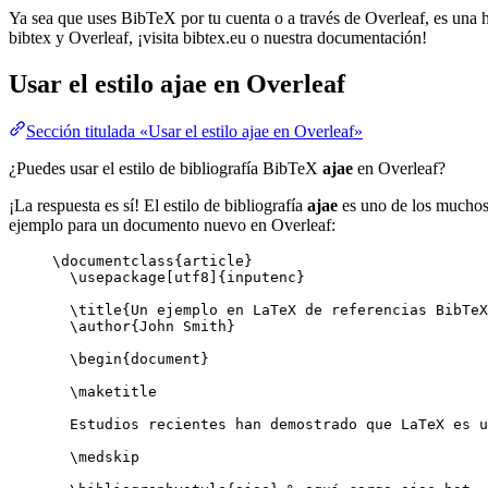
Ya sea que uses BibTeX por tu cuenta o a través de Overleaf, es una he
bibtex y Overleaf, ¡visita bibtex.eu o nuestra documentación!
Usar el estilo
ajae
en Overleaf
Sección titulada «Usar el estilo ajae en Overleaf»
¿Puedes usar el estilo de bibliografía BibTeX
ajae
en Overleaf?
¡La respuesta es sí! El estilo de bibliografía
ajae
es uno de los muchos 
ejemplo para un documento nuevo en Overleaf:
\documentclass
{
article
}
\usepackage
[
utf8
]{
inputenc
}
\title
{Un ejemplo en LaTeX de referencias BibTeX
\author
{John Smith}
\begin
{
document
}
\maketitle
Estudios recientes han demostrado que LaTeX es u
\medskip