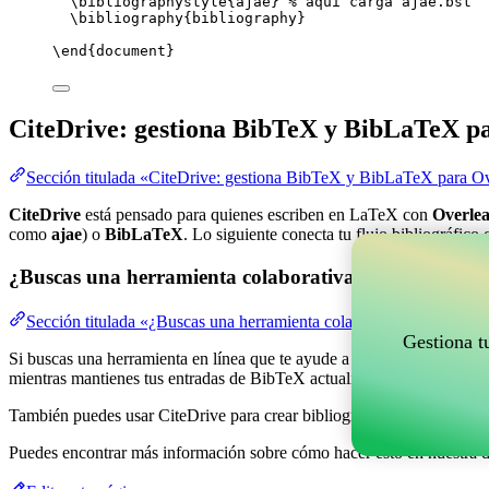
\bibliographystyle
{ajae} 
% aquí carga ajae.bst
\bibliography
{bibliography}
\end
{
document
}
CiteDrive: gestiona BibTeX y BibLaTeX p
Sección titulada «CiteDrive: gestiona BibTeX y BibLaTeX para Ov
CiteDrive
está pensado para quienes escriben en LaTeX con
Overlea
como
ajae
) o
BibLaTeX
. Lo siguiente conecta tu flujo bibliográfico
¿Buscas una herramienta colaborativa en línea para g
Sección titulada «¿Buscas una herramienta colaborativa en línea pa
Gestiona t
Si buscas una herramienta en línea que te ayude a gestionar tus refere
mientras mantienes tus entradas de BibTeX actualizadas en tu proyect
También puedes usar CiteDrive para crear bibliografías y citas en vari
Puedes encontrar más información sobre cómo hacer esto en nuestra 