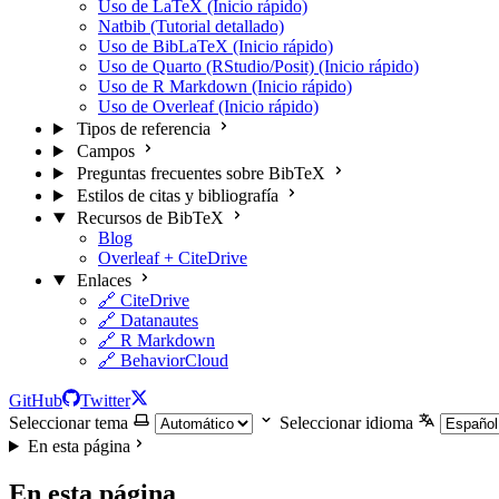
Uso de LaTeX (Inicio rápido)
Natbib (Tutorial detallado)
Uso de BibLaTeX (Inicio rápido)
Uso de Quarto (RStudio/Posit) (Inicio rápido)
Uso de R Markdown (Inicio rápido)
Uso de Overleaf (Inicio rápido)
Tipos de referencia
Campos
Preguntas frecuentes sobre BibTeX
Estilos de citas y bibliografía
Recursos de BibTeX
Blog
Overleaf + CiteDrive
Enlaces
🔗 CiteDrive
🔗 Datanautes
🔗 R Markdown
🔗 BehaviorCloud
GitHub
Twitter
Seleccionar tema
Seleccionar idioma
En esta página
En esta página