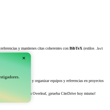
 referencias y mantienes citas coherentes con
BibTeX
(estilos
.bst
×
rleaf?
stigadores.
e permite coleccionar y organizar equipos y referencias en proyectos
ionar tu bibliografía en Overleaf, ¡prueba CiteDrive hoy mismo!