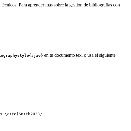
 técnicos. Para aprender más sobre la gestión de bibliografías con
en tu documento tex, o usa el siguiente
iographystyle{ajae}
s 
\cite
{
Smith2023
}.