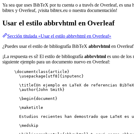
Ya sea que uses BibTeX por tu cuenta o a través de Overleaf, es una he
bibtex y Overleaf, ¡visita bibtex.eu o nuestra documentación!
Usar el estilo
abbrvhtml
en Overleaf
Sección titulada «Usar el estilo abbrvhtml en Overleaf»
¿Puedes usar el estilo de bibliografía BibTeX
abbrvhtml
en Overleaf
¡La respuesta es sí! El estilo de bibliografía
abbrvhtml
es uno de los 
siguiente ejemplo para un documento nuevo en Overleaf:
\documentclass
{
article
}
\usepackage
[
utf8
]{
inputenc
}
\title
{Un ejemplo en LaTeX de referencias BibTeX
\author
{John Smith}
\begin
{
document
}
\maketitle
Estudios recientes han demostrado que LaTeX es u
\medskip