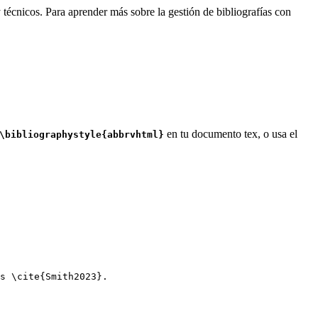
 técnicos. Para aprender más sobre la gestión de bibliografías con
en tu documento tex, o usa el
\bibliographystyle{abbrvhtml}
s 
\cite
{
Smith2023
}.