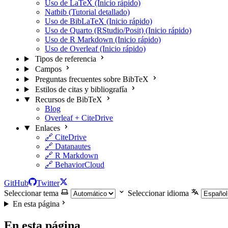
Uso de LaTeX (Inicio rápido)
Natbib (Tutorial detallado)
Uso de BibLaTeX (Inicio rápido)
Uso de Quarto (RStudio/Posit) (Inicio rápido)
Uso de R Markdown (Inicio rápido)
Uso de Overleaf (Inicio rápido)
Tipos de referencia
Campos
Preguntas frecuentes sobre BibTeX
Estilos de citas y bibliografía
Recursos de BibTeX
Blog
Overleaf + CiteDrive
Enlaces
🔗 CiteDrive
🔗 Datanautes
🔗 R Markdown
🔗 BehaviorCloud
GitHub
Twitter
Seleccionar tema
Seleccionar idioma
En esta página
En esta página