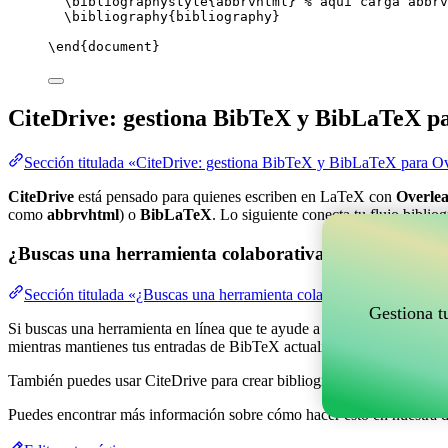
\bibliographystyle
{abbrvhtml} 
% aquí carga abbrv
\bibliography
{bibliography}
\end
{
document
}
CiteDrive: gestiona BibTeX y BibLaTeX p
Sección titulada «CiteDrive: gestiona BibTeX y BibLaTeX para Ov
CiteDrive
está pensado para quienes escriben en LaTeX con
Overlea
como
abbrvhtml
) o
BibLaTeX
. Lo siguiente conecta tu flujo biblio
¿Buscas una herramienta colaborativa en línea para g
Sección titulada «¿Buscas una herramienta colaborativa en línea pa
Gestiona t
Si buscas una herramienta en línea que te ayude a gestionar tus refere
mientras mantienes tus entradas de BibTeX actualizadas en tu proyect
También puedes usar CiteDrive para crear bibliografías y citas en var
Puedes encontrar más información sobre cómo hacer esto en nuestra 