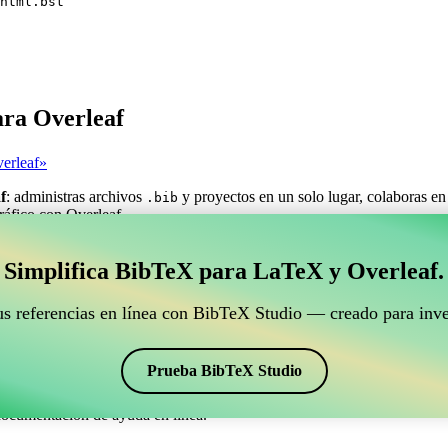
html.bst
ara Overleaf
erleaf»
f
: administras archivos
y proyectos en un solo lugar, colaboras en
.bib
gráfico con Overleaf.
estionar tus referencias BibTeX que se conecte con Ove
Simplifica BibTeX para LaTeX y Overleaf.
ra gestionar tus referencias BibTeX que se conecte con Overleaf?»
us referencias en línea con BibTeX Studio — creado para inve
ncias, citas y bibliografía en Overleaf, ¡CiteDrive puede ser perfecta! T
o de Overleaf.
Prueba BibTeX Studio
ios estilos, incluyendo abbrvhtml. Así que si buscas una manera fácil de
documentación de ayuda en línea.