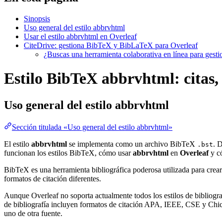
Sinopsis
Uso general del estilo abbrvhtml
Usar el estilo abbrvhtml en Overleaf
CiteDrive: gestiona BibTeX y BibLaTeX para Overleaf
¿Buscas una herramienta colaborativa en línea para gest
Estilo BibTeX abbrvhtml: citas, 
Uso general del estilo
abbrvhtml
Sección titulada «Uso general del estilo abbrvhtml»
El estilo
abbrvhtml
se implementa como un archivo BibTeX
. 
.bst
funcionan los estilos BibTeX, cómo usar
abbrvhtml
en
Overleaf
y 
BibTeX es una herramienta bibliográfica poderosa utilizada para crear
formatos de citación diferentes.
Aunque Overleaf no soporta actualmente todos los estilos de bibliograf
de bibliografía incluyen formatos de citación APA, IEEE, CSE y Chica
uno de otra fuente.