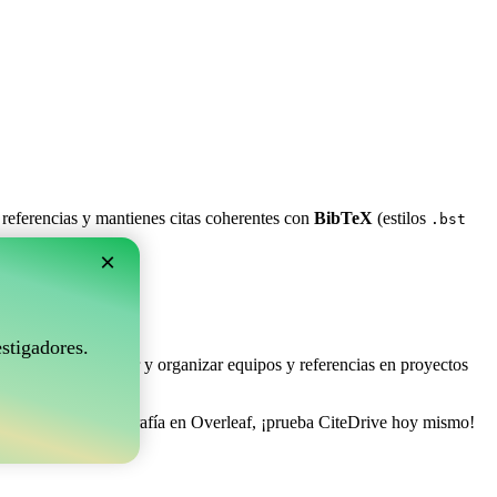
 referencias y mantienes citas coherentes con
BibTeX
(estilos
.bst
×
rleaf?
stigadores.
e permite coleccionar y organizar equipos y referencias en proyectos
 gestionar tu bibliografía en Overleaf, ¡prueba CiteDrive hoy mismo!