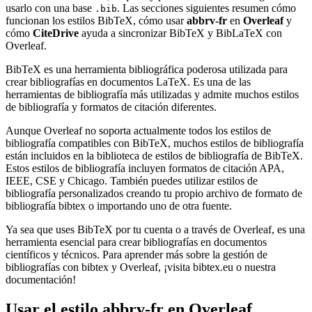
usarlo con una base
. Las secciones siguientes resumen cómo
.bib
funcionan los estilos BibTeX, cómo usar
abbrv-fr
en
Overleaf
y
cómo
CiteDrive
ayuda a sincronizar BibTeX y BibLaTeX con
Overleaf.
BibTeX es una herramienta bibliográfica poderosa utilizada para
crear bibliografías en documentos LaTeX. Es una de las
herramientas de bibliografía más utilizadas y admite muchos estilos
de bibliografía y formatos de citación diferentes.
Aunque Overleaf no soporta actualmente todos los estilos de
bibliografía compatibles con BibTeX, muchos estilos de bibliografía
están incluidos en la biblioteca de estilos de bibliografía de BibTeX.
Estos estilos de bibliografía incluyen formatos de citación APA,
IEEE, CSE y Chicago. También puedes utilizar estilos de
bibliografía personalizados creando tu propio archivo de formato de
bibliografía bibtex o importando uno de otra fuente.
Ya sea que uses BibTeX por tu cuenta o a través de Overleaf, es una
herramienta esencial para crear bibliografías en documentos
científicos y técnicos. Para aprender más sobre la gestión de
bibliografías con bibtex y Overleaf, ¡visita bibtex.eu o nuestra
documentación!
Usar el estilo
abbrv-fr
en Overleaf