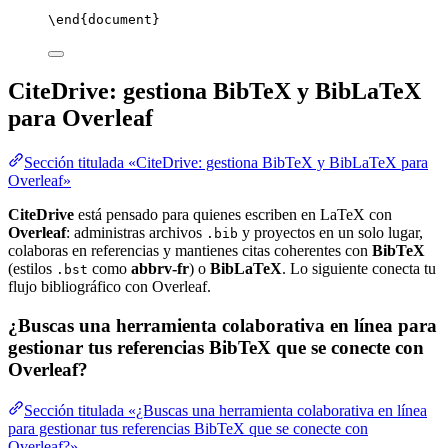
\end
{
document
}
CiteDrive: gestiona BibTeX y BibLaTeX
para Overleaf
Sección titulada «CiteDrive: gestiona BibTeX y BibLaTeX para
Overleaf»
CiteDrive
está pensado para quienes escriben en LaTeX con
Overleaf
: administras archivos
y proyectos en un solo lugar,
.bib
colaboras en referencias y mantienes citas coherentes con
BibTeX
(estilos
como
abbrv-fr
) o
BibLaTeX
. Lo siguiente conecta tu
.bst
flujo bibliográfico con Overleaf.
¿Buscas una herramienta colaborativa en línea para
gestionar tus referencias BibTeX que se conecte con
Overleaf?
Sección titulada «¿Buscas una herramienta colaborativa en línea
para gestionar tus referencias BibTeX que se conecte con
Overleaf?»