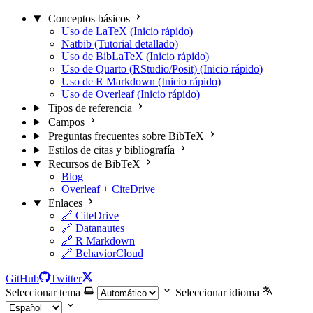
Conceptos básicos
Uso de LaTeX (Inicio rápido)
Natbib (Tutorial detallado)
Uso de BibLaTeX (Inicio rápido)
Uso de Quarto (RStudio/Posit) (Inicio rápido)
Uso de R Markdown (Inicio rápido)
Uso de Overleaf (Inicio rápido)
Tipos de referencia
Campos
Preguntas frecuentes sobre BibTeX
Estilos de citas y bibliografía
Recursos de BibTeX
Blog
Overleaf + CiteDrive
Enlaces
🔗 CiteDrive
🔗 Datanautes
🔗 R Markdown
🔗 BehaviorCloud
GitHub
Twitter
Seleccionar tema
Seleccionar idioma