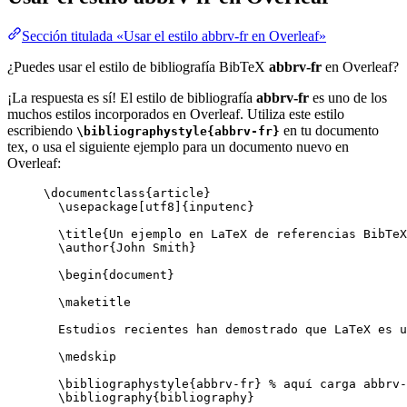
Sección titulada «Usar el estilo abbrv-fr en Overleaf»
¿Puedes usar el estilo de bibliografía BibTeX
abbrv-fr
en Overleaf?
¡La respuesta es sí! El estilo de bibliografía
abbrv-fr
es uno de los
muchos estilos incorporados en Overleaf. Utiliza este estilo
escribiendo
en tu documento
\bibliographystyle{abbrv-fr}
tex, o usa el siguiente ejemplo para un documento nuevo en
Overleaf:
\documentclass
{
article
}
\usepackage
[
utf8
]{
inputenc
}
\title
{Un ejemplo en LaTeX de referencias BibTeX
\author
{John Smith}
\begin
{
document
}
\maketitle
Estudios recientes han demostrado que LaTeX es u
\medskip
\bibliographystyle
{abbrv-fr} 
% aquí carga abbrv-
\bibliography
{bibliography}