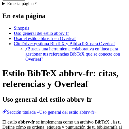
En esta página
En esta página
Sinopsis
Uso general del estilo abbrv-fr
Usar el estilo abbrv-fr en Overleaf
CiteDrive: gestiona BibTeX y BibLaTeX para Overleaf
¿Buscas una herramienta colaborativa en línea para
gestionar tus referencias BibTeX que se conecte con
Overleaf?
Estilo BibTeX abbrv-fr: citas,
referencias y Overleaf
Uso general del estilo
abbrv-fr
Sección titulada «Uso general del estilo abbrv-fr»
El estilo
abbrv-fr
se implementa como un archivo BibTeX
.
.bst
Define cómo se ordena, etiqueta y puntuación de tu bibliografía al