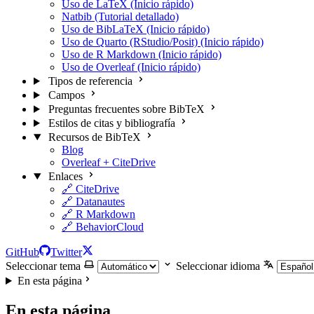
Uso de LaTeX (Inicio rápido)
Natbib (Tutorial detallado)
Uso de BibLaTeX (Inicio rápido)
Uso de Quarto (RStudio/Posit) (Inicio rápido)
Uso de R Markdown (Inicio rápido)
Uso de Overleaf (Inicio rápido)
Tipos de referencia
Campos
Preguntas frecuentes sobre BibTeX
Estilos de citas y bibliografía
Recursos de BibTeX
Blog
Overleaf + CiteDrive
Enlaces
🔗 CiteDrive
🔗 Datanautes
🔗 R Markdown
🔗 BehaviorCloud
GitHub
Twitter
Seleccionar tema
Seleccionar idioma
En esta página
En esta página