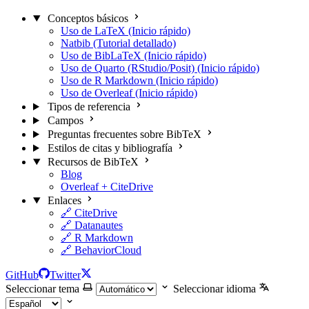
Conceptos básicos
Uso de LaTeX (Inicio rápido)
Natbib (Tutorial detallado)
Uso de BibLaTeX (Inicio rápido)
Uso de Quarto (RStudio/Posit) (Inicio rápido)
Uso de R Markdown (Inicio rápido)
Uso de Overleaf (Inicio rápido)
Tipos de referencia
Campos
Preguntas frecuentes sobre BibTeX
Estilos de citas y bibliografía
Recursos de BibTeX
Blog
Overleaf + CiteDrive
Enlaces
🔗 CiteDrive
🔗 Datanautes
🔗 R Markdown
🔗 BehaviorCloud
GitHub
Twitter
Seleccionar tema
Seleccionar idioma